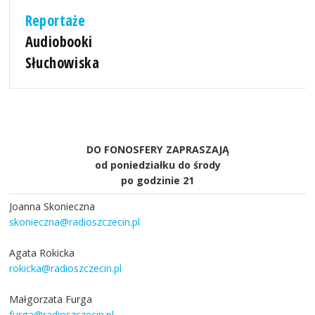
Reportaże
Audiobooki
Słuchowiska
DO FONOSFERY ZAPRASZAJĄ
od poniedziałku do środy
po godzinie 21
Joanna Skonieczna
skonieczna@radioszczecin.pl
Agata Rokicka
rokicka@radioszczecin.pl
Małgorzata Furga
furga@radioszczecin.pl