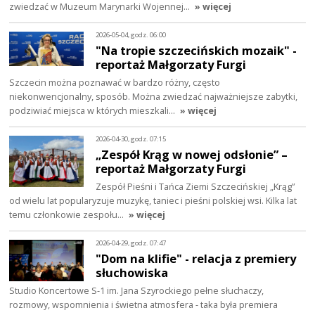
zwiedzać w Muzeum Marynarki Wojennej…
» więcej
2026-05-04, godz. 06:00
"Na tropie szczecińskich mozaik" -
reportaż Małgorzaty Furgi
Szczecin można poznawać w bardzo różny, często
niekonwencjonalny, sposób. Można zwiedzać najważniejsze zabytki,
podziwiać miejsca w których mieszkali…
» więcej
2026-04-30, godz. 07:15
„Zespół Krąg w nowej odsłonie” –
reportaż Małgorzaty Furgi
Zespół Pieśni i Tańca Ziemi Szczecińskiej „Krąg”
od wielu lat popularyzuje muzykę, taniec i pieśni polskiej wsi. Kilka lat
temu członkowie zespołu…
» więcej
2026-04-29, godz. 07:47
"Dom na klifie" - relacja z premiery
słuchowiska
Studio Koncertowe S-1 im. Jana Szyrockiego pełne słuchaczy,
rozmowy, wspomnienia i świetna atmosfera - taka była premiera