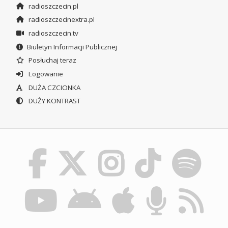
radioszczecin.pl
radioszczecinextra.pl
radioszczecin.tv
Biuletyn Informacji Publicznej
Posłuchaj teraz
Logowanie
DUŻA CZCIONKA
DUŻY KONTRAST