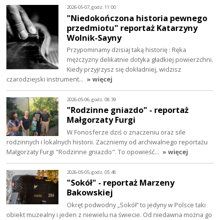
2026-05-07, godz. 11:00
"Niedokończona historia pewnego
przedmiotu" reportaż Katarzyny
Wolnik-Sayny
Przypominamy dzisiaj taką historię : Ręka
mężczyzny delikatnie dotyka gładkiej powierzchni.
Kiedy przyjrzysz się dokładniej, widzisz
czarodziejski instrument…
» więcej
2026-05-06, godz. 08:39
"Rodzinne gniazdo" - reportaż
Małgorzaty Furgi
W Fonosferze dziś o znaczeniu oraz sile
rodzinnych i lokalnych historii. Zaczniemy od archiwalnego reportażu
Małgorzaty Furgi "Rodzinne gniazdo". To opowieść…
» więcej
2026-05-05, godz. 05:48
"Sokół" - reportaż Marzeny
Bakowskiej
Okręt podwodny „Sokół” to jedyny w Polsce taki
obiekt muzealny i jeden z niewielu na świecie. Od niedawna można go