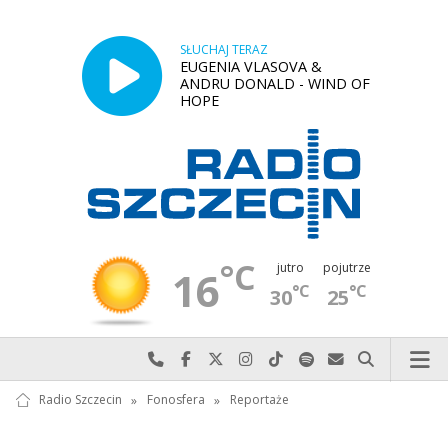
SŁUCHAJ TERAZ
EUGENIA VLASOVA &
ANDRU DONALD - WIND OF
HOPE
°C
jutro
pojutrze
16
°C
°C
30
25
Najlepiej po prostu do nas zadzwoń
Odwiedź nas na Facebook-u
Odwiedź nas na X
Odwiedź nas na Instagram-ie
Odwiedź nas na TikTok-u
Szukaj nas na Spotify
Wyślij do nas w
Szukaj
Radio Szczecin
»
Fonosfera
»
Reportaże