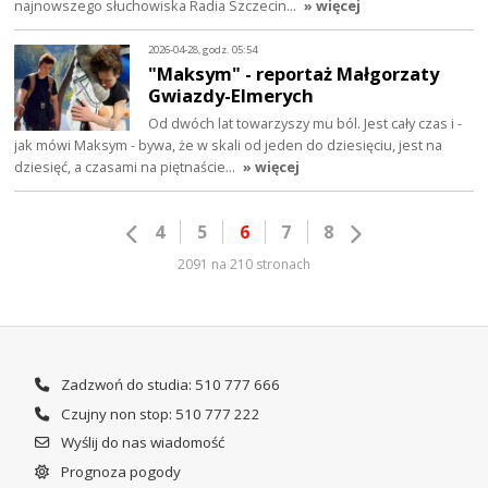
najnowszego słuchowiska Radia Szczecin…
» więcej
2026-04-28, godz. 05:54
"Maksym" - reportaż Małgorzaty
Gwiazdy-Elmerych
Od dwóch lat towarzyszy mu ból. Jest cały czas i -
jak mówi Maksym - bywa, że w skali od jeden do dziesięciu, jest na
dziesięć, a czasami na piętnaście…
» więcej
4
5
6
7
8
2091 na 210 stronach
Zadzwoń do studia: 510 777 666
Czujny non stop: 510 777 222
Wyślij do nas wiadomość
Prognoza pogody