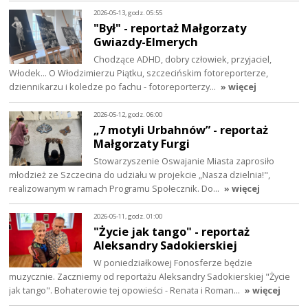
2026-05-13, godz. 05:55
"Był" - reportaż Małgorzaty
Gwiazdy-Elmerych
Chodzące ADHD, dobry człowiek, przyjaciel,
Włodek... O Włodzimierzu Piątku, szczecińskim fotoreporterze,
dziennikarzu i koledze po fachu - fotoreporterzy…
» więcej
2026-05-12, godz. 06:00
„7 motyli Urbahnów” - reportaż
Małgorzaty Furgi
Stowarzyszenie Oswajanie Miasta zaprosiło
młodzież ze Szczecina do udziału w projekcie „Nasza dzielnia!",
realizowanym w ramach Programu Społecznik. Do…
» więcej
2026-05-11, godz. 01:00
"Życie jak tango" - reportaż
Aleksandry Sadokierskiej
W poniedziałkowej Fonosferze będzie
muzycznie. Zaczniemy od reportażu Aleksandry Sadokierskiej "Życie
jak tango". Bohaterowie tej opowieści - Renata i Roman…
» więcej