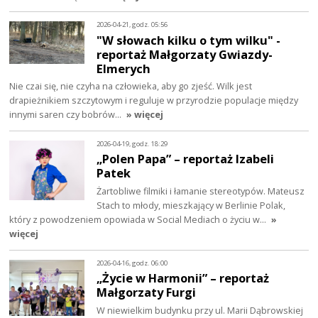
2026-04-21, godz. 05:56
"W słowach kilku o tym wilku" -
reportaż Małgorzaty Gwiazdy-
Elmerych
Nie czai się, nie czyha na człowieka, aby go zjeść. Wilk jest
drapieżnikiem szczytowym i reguluje w przyrodzie populacje między
innymi saren czy bobrów…
» więcej
2026-04-19, godz. 18:29
„Polen Papa” – reportaż Izabeli
Patek
Żartobliwe filmiki i łamanie stereotypów. Mateusz
Stach to młody, mieszkający w Berlinie Polak,
który z powodzeniem opowiada w Social Mediach o życiu w…
»
więcej
2026-04-16, godz. 06:00
„Życie w Harmonii” – reportaż
Małgorzaty Furgi
W niewielkim budynku przy ul. Marii Dąbrowskiej