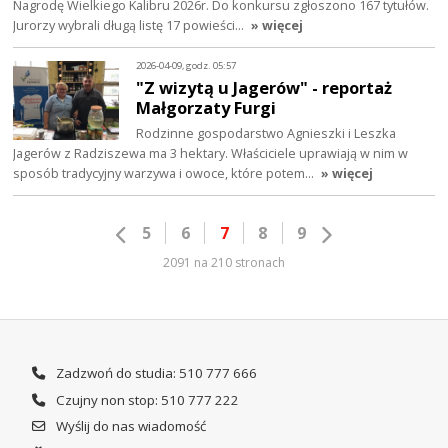
Nagrodę Wielkiego Kalibru 2026r. Do konkursu zgłoszono 167 tytułów.
Jurorzy wybrali długą listę 17 powieści…
» więcej
2026-04-09, godz. 05:57
"Z wizytą u Jagerów" - reportaż
Małgorzaty Furgi
Rodzinne gospodarstwo Agnieszki i Leszka
Jagerów z Radziszewa ma 3 hektary. Właściciele uprawiają w nim w
sposób tradycyjny warzywa i owoce, które potem…
» więcej
5
6
7
8
9
2091 na 210 stronach
Zadzwoń do studia: 510 777 666
Czujny non stop: 510 777 222
Wyślij do nas wiadomość