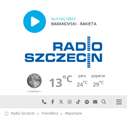
SŁUCHAJ TERAZ
BARANOVSKI - RAKIETA
°C
jutro
pojutrze
13
°C
°C
24
29
Najlepiej po prostu do nas zadzwoń
Odwiedź nas na Facebook-u
Odwiedź nas na X
Odwiedź nas na Instagram-ie
Odwiedź nas na TikTok-u
Szukaj nas na Spotify
Wyślij do nas w
Szukaj
Radio Szczecin
»
Fonosfera
»
Reportaże