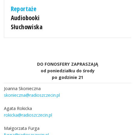
Reportaże
Audiobooki
Słuchowiska
DO FONOSFERY ZAPRASZAJĄ
od poniedziałku do środy
po godzinie 21
Joanna Skonieczna
skonieczna@radioszczecin.pl
Agata Rokicka
rokicka@radioszczecin.pl
Małgorzata Furga
furga@radioszczecin.pl