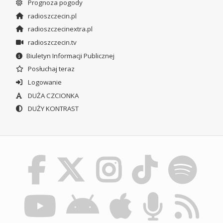
Prognoza pogody
radioszczecin.pl
radioszczecinextra.pl
radioszczecin.tv
Biuletyn Informacji Publicznej
Posłuchaj teraz
Logowanie
DUŻA CZCIONKA
DUŻY KONTRAST