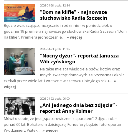
2026-04-26, godz. 12:54
"Dom na klifie" - najnowsze
słuchowisko Radia Szczecin
Będzie wzruszająco, muzycznie i rodzinnie - w poniedziałek o
godzinie 19 premiera najnowszego słuchowiska Radia Szczecin "Dom
na klifie". Premiera jednocześnie…
» więcej
2026-04-23, godz. 11:18
"Nocny dyżur"- reportaż Janusza
Wilczyńskiego
Na takie miejsca właściciele psów, kotów oraz
innych zwierząt domowych ze Szczecina i okolic
czekali przez wiele lat. I wreszcie w czerwcu ubiegłego roku…
»
więcej
2026-04-22, godz. 06:00
„Ani jednego dnia bez zdjęcia” -
reportaż Anny Kolmer
Mówił o sobie, że jest „spacerowiczem z aparatem”. Zdjęcia robił
ponad 60 lat. Bohaterem dzisiejszej Fonosfery będzie fotoreporter
Włodzimierz Piątek…
» więcej