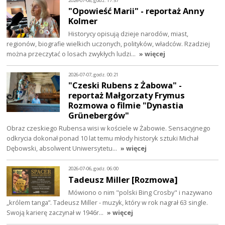
2026-07-08, godz. 17:57
"Opowieść Marii" - reportaż Anny
Kolmer
Historycy opisują dzieje narodów, miast,
regionów, biografie wielkich uczonych, polityków, władców. Rzadziej
można przeczytać o losach zwykłych ludzi…
» więcej
2026-07-07, godz. 00:21
"Czeski Rubens z Żabowa" -
reportaż Małgorzaty Frymus
Rozmowa o filmie "Dynastia
Grünebergów"
Obraz czeskiego Rubensa wisi w kościele w Żabowie. Sensacyjnego
odkrycia dokonał ponad 10 lat temu młody historyk sztuki Michał
Dębowski, absolwent Uniwersytetu…
» więcej
2026-07-06, godz. 06:00
Tadeusz Miller [Rozmowa]
Mówiono o nim "polski Bing Crosby" i nazywano
„królem tanga”. Tadeusz Miller - muzyk, który w rok nagrał 63 single.
Swoją karierę zaczynał w 1946r…
» więcej