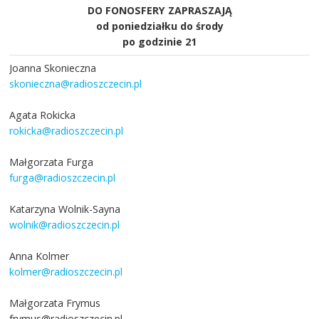
DO FONOSFERY ZAPRASZAJĄ
od poniedziałku do środy
po godzinie 21
Joanna Skonieczna
skonieczna@radioszczecin.pl
Agata Rokicka
rokicka@radioszczecin.pl
Małgorzata Furga
furga@radioszczecin.pl
Katarzyna Wolnik-Sayna
wolnik@radioszczecin.pl
Anna Kolmer
kolmer@radioszczecin.pl
Małgorzata Frymus
frymus@radioszczecin.pl