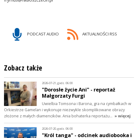
PODCAST AUDIO
AKTUALNOŚCI RSS
Zobacz także
2026-07-21, godz. 06:00
"Dorosłe życie Ani" - reportaż
Małgorzaty Furgi
Uwielbia Tomsona i Barona, gra na cymbałkach w
Orkiestrze Gamelan i wykonuje niezwykle skomplikowane obrazy
złożone z małych diamencików. Ania bohaterka reportażu…
» więcej
2026-07-20, godz. 06:00
"Król tanga" - odcinek audiobooka i