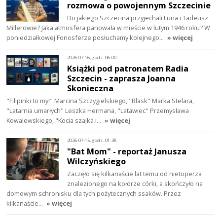
rozmowa o powojennym Szczecinie
Do jakiego Szczecina przyjechali Luna i Tadeusz
Millerowie? Jaka atmosfera panowała w mieście w lutym 1946 roku? W
poniedziałkowej Fonosferze posłuchamy kolejnego…
» więcej
2026-07-16, godz. 06:00
Książki pod patronatem Radia
Szczecin - zaprasza Joanna
Skonieczna
"Filipinki to my!" Marcina Szczygielskiego, "Blask" Marka Stelara,
"Latarnia umarłych" Leszka Hermana, "Latawiec" Przemysława
Kowalewskiego, "Kocia szajka i…
» więcej
2026-07-15, godz. 01:38
"Bat Mom" - reportaż Janusza
Wilczyńskiego
Zaczęło się kilkanaście lat temu od nietoperza
znalezionego na kołdrze córki, a skończyło na
domowym schronisku dla tych pożytecznych ssaków. Przez
kilkanaście…
» więcej