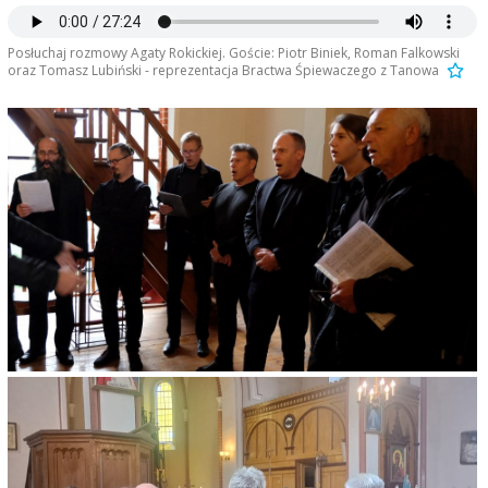
Posłuchaj rozmowy Agaty Rokickiej. Goście: Piotr Biniek, Roman Falkowski
oraz Tomasz Lubiński - reprezentacja Bractwa Śpiewaczego z Tanowa