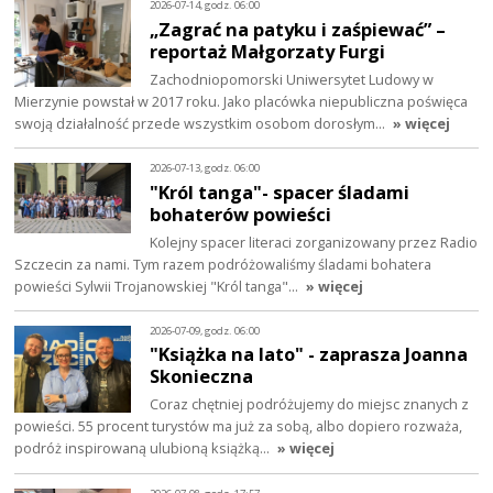
2026-07-14, godz. 06:00
„Zagrać na patyku i zaśpiewać” –
reportaż Małgorzaty Furgi
Zachodniopomorski Uniwersytet Ludowy w
Mierzynie powstał w 2017 roku. Jako placówka niepubliczna poświęca
swoją działalność przede wszystkim osobom dorosłym…
» więcej
2026-07-13, godz. 06:00
"Król tanga"- spacer śladami
bohaterów powieści
Kolejny spacer literaci zorganizowany przez Radio
Szczecin za nami. Tym razem podróżowaliśmy śladami bohatera
powieści Sylwii Trojanowskiej "Król tanga"…
» więcej
2026-07-09, godz. 06:00
"Książka na lato" - zaprasza Joanna
Skonieczna
Coraz chętniej podróżujemy do miejsc znanych z
powieści. 55 procent turystów ma już za sobą, albo dopiero rozważa,
podróż inspirowaną ulubioną książką…
» więcej