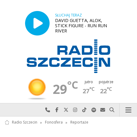
SŁUCHAJ TERAZ
DAVID GUETTA, ALOK,
STICK FIGURE - RUN RUN
RIVER
°C
jutro
pojutrze
29
°C
°C
27
22
Najlepiej po prostu do nas zadzwoń
Odwiedź nas na Facebook-u
Odwiedź nas na X
Odwiedź nas na Instagram-ie
Odwiedź nas na TikTok-u
Szukaj nas na Spotify
Wyślij do nas w
Szukaj
Radio Szczecin
»
Fonosfera
»
Reportaże