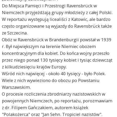
Do Miejsca Pamięci i Przestrogi Ravensbrück w
Niemczech przyjeżdżają grupy młodzieży z całej Polski.
W reportażu występują licealiści z Katowic, ale bardzo
często organizowane są wyjazdy do Ravensbrück także
ze Szczecina.
Obóz w Ravensbrück w Brandenburgii powstał w 1939
r. Był największym na terenie Niemiec obozem
koncentracyjnym dla kobiet. Do końca wojny przeszło
przez niego ponad 130 tysięcy kobiet i tysiąc dziewcząt
z kilkudziesięciu krajów Europy.
Wśród nich najwięcej - około 40 tysięcy - było Polek.
Wiele z nich wywieziono do obozu po Powstaniu
Warszawskim.
O procesie rozliczenia zbrodniarzy nazistowskich w
powojennych Niemczech, po reportażu, porozmawiam
z dr. Filipem Gańczakiem, autorem książek
"Polakożerca" oraz "Jan Sehn. Tropiciel nazistów".