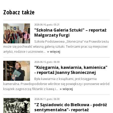
Zobacz także
2026-06-16, godz. 05:21
"Szkolna Galeria Sztuki" – reportaż
Małgorzaty Furgi
Szkoła Podstawowa „Słoneczna” na Prawobrzeżu
może się pochwalić własną galerią sztuki. Twórcami prac są miejscowi
artyści, rodzice i uczniowie…
» więcej
2026-06-15, godz. 06:00
"Księgarnia, kawiarnia, kamienica"
- reportaż Joanny Skoniecznej
Była kawiarnia z książkami, jest księgarnia
kameralna. Prawdopodobnie wkrótce się powiększy i ponownie wśród
książek zagoszczą filiżanki z kawą i…
» więcej
2026-06-11, godz. 06:00
"Z Sąsiadowic do Bielkowa - podróż
sentymentalna"- reportaż