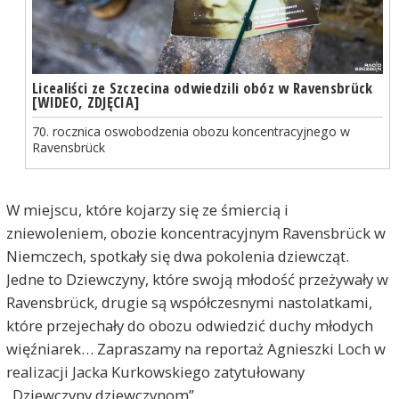
Licealiści ze Szczecina odwiedzili obóz w Ravensbrück
[WIDEO, ZDJĘCIA]
70. rocznica oswobodzenia obozu koncentracyjnego w
Ravensbrück
W miejscu, które kojarzy się ze śmiercią i
zniewoleniem, obozie koncentracyjnym Ravensbrück w
Niemczech, spotkały się dwa pokolenia dziewcząt.
Jedne to Dziewczyny, które swoją młodość przeżywały w
Ravensbrück, drugie są współczesnymi nastolatkami,
które przejechały do obozu odwiedzić duchy młodych
więźniarek… Zapraszamy na reportaż Agnieszki Loch w
realizacji Jacka Kurkowskiego zatytułowany
„Dziewczyny dziewczynom”.