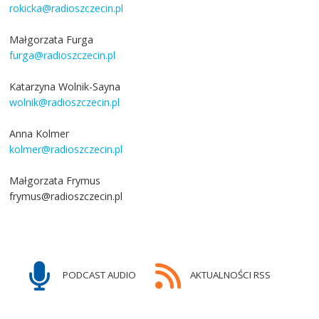
rokicka@radioszczecin.pl
Małgorzata Furga
furga@radioszczecin.pl
Katarzyna Wolnik-Sayna
wolnik@radioszczecin.pl
Anna Kolmer
kolmer@radioszczecin.pl
Małgorzata Frymus
frymus@radioszczecin.pl
PODCAST AUDIO
AKTUALNOŚCI RSS