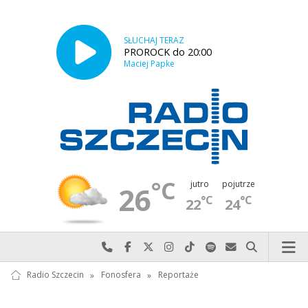
SŁUCHAJ TERAZ
PROROCK do 20:00
Maciej Papke
°C
jutro
pojutrze
26
°C
°C
22
24
Najlepiej po prostu do nas zadzwoń
Odwiedź nas na Facebook-u
Odwiedź nas na X
Odwiedź nas na Instagram-ie
Odwiedź nas na TikTok-u
Szukaj nas na Spotify
Wyślij do nas w
Szukaj
Radio Szczecin
»
Fonosfera
»
Reportaże