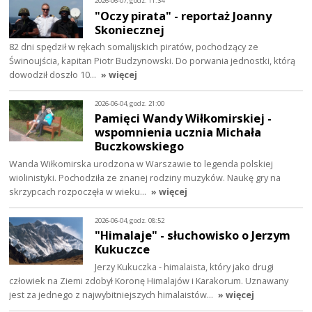
2026-06-07, godz. 11:34
"Oczy pirata" - reportaż Joanny
Skoniecznej
82 dni spędził w rękach somalijskich piratów, pochodzący ze
Świnoujścia, kapitan Piotr Budzynowski. Do porwania jednostki, którą
dowodził doszło 10…
» więcej
2026-06-04, godz. 21:00
Pamięci Wandy Wiłkomirskiej -
wspomnienia ucznia Michała
Buczkowskiego
Wanda Wiłkomirska urodzona w Warszawie to legenda polskiej
wiolinistyki. Pochodziła ze znanej rodziny muzyków. Naukę gry na
skrzypcach rozpoczęła w wieku…
» więcej
2026-06-04, godz. 08:52
"Himalaje" - słuchowisko o Jerzym
Kukuczce
Jerzy Kukuczka - himalaista, który jako drugi
człowiek na Ziemi zdobył Koronę Himalajów i Karakorum. Uznawany
jest za jednego z najwybitniejszych himalaistów…
» więcej