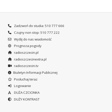
Zadzwoń do studia: 510 777 666
Czujny non stop: 510 777 222
Wyślij do nas wiadomość
Prognoza pogody
radioszczecin.pl
radioszczecinextra.pl
radioszczecin.tv
Biuletyn Informacji Publicznej
Posłuchaj teraz
Logowanie
DUŻA CZCIONKA
DUŻY KONTRAST