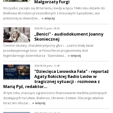
Małgorzaty Furgi
Wszystko zaczęło się 80 lat temu, kiedy w lipcu 1946 roku dotarło do
Bielkowa 40 rodzin przesiedlonych z kresowych Sąsiadowic, wsi
położonej w obwodzie…
» więcej
2026-06-10, godz. 06:00
„Benici” - audiodokument Joanny
Skoniecznej
Ciemne okulary, charakterystyczny głos i ...czarno-biały świat
przedwojennego kina - w Fonosferze przypomnimy dziś
legendarnego dziennikarza - Stanisława…
» więcej
2026-06-09, godz. 12:49
"Dziecięca Lwowska Fala" - reportaż
Agaty Rokickiej Radio Lwów w
tragicznej sytuacji - rozmowa z
Marią Pyż, redaktor…
W tym roku znacząco ograniczono finansowanie mediów polonijnych
działających na Litwie, Białorusi, Ukrainie i Łotwie. Dlaczego właśnie
teraz ten obszar…
» więcej