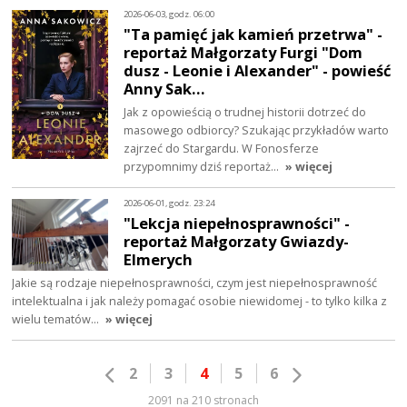
2026-06-03, godz. 06:00
"Ta pamięć jak kamień przetrwa" -
reportaż Małgorzaty Furgi "Dom
dusz - Leonie i Alexander" - powieść
Anny Sak…
Jak z opowieścią o trudnej historii dotrzeć do
masowego odbiorcy? Szukając przykładów warto
zajrzeć do Stargardu. W Fonosferze
przypomnimy dziś reportaż…
» więcej
2026-06-01, godz. 23:24
"Lekcja niepełnosprawności" -
reportaż Małgorzaty Gwiazdy-
Elmerych
Jakie są rodzaje niepełnosprawności, czym jest niepełnosprawność
intelektualna i jak należy pomagać osobie niewidomej - to tylko kilka z
wielu tematów…
» więcej
2
3
4
5
6
2091 na 210 stronach