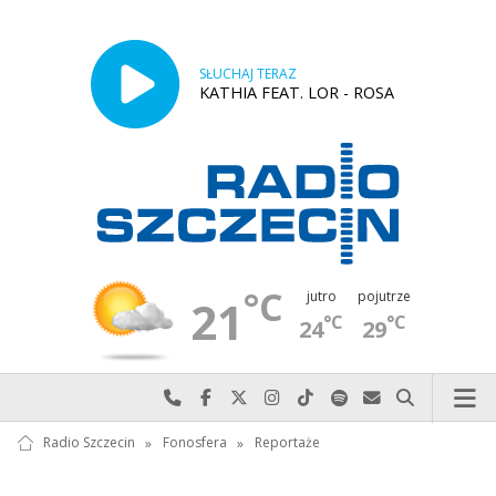
SŁUCHAJ TERAZ
KATHIA FEAT. LOR - ROSA
°C
jutro
pojutrze
21
°C
°C
24
29
Najlepiej po prostu do nas zadzwoń
Odwiedź nas na Facebook-u
Odwiedź nas na X
Odwiedź nas na Instagram-ie
Odwiedź nas na TikTok-u
Szukaj nas na Spotify
Wyślij do nas w
Szukaj
Radio Szczecin
»
Fonosfera
»
Reportaże