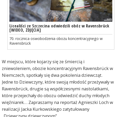
Licealiści ze Szczecina odwiedzili obóz w Ravensbrück
[WIDEO, ZDJĘCIA]
70. rocznica oswobodzenia obozu koncentracyjnego w
Ravensbrück
W miejscu, które kojarzy się ze śmiercią i
zniewoleniem, obozie koncentracyjnym Ravensbrück w
Niemczech, spotkały się dwa pokolenia dziewcząt.
Jedne to Dziewczyny, które swoją młodość przeżywały w
Ravensbrück, drugie są współczesnymi nastolatkami,
które przejechały do obozu odwiedzić duchy młodych
więźniarek… Zapraszamy na reportaż Agnieszki Loch w
realizacji Jacka Kurkowskiego zatytułowany
„Dziewczyny dziewczynom”.