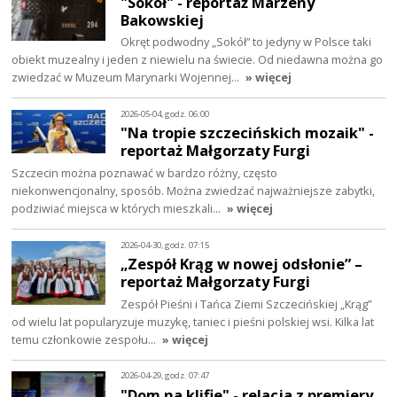
"Sokół" - reportaż Marzeny
Bakowskiej
Okręt podwodny „Sokół” to jedyny w Polsce taki
obiekt muzealny i jeden z niewielu na świecie. Od niedawna można go
zwiedzać w Muzeum Marynarki Wojennej…
» więcej
2026-05-04, godz. 06:00
"Na tropie szczecińskich mozaik" -
reportaż Małgorzaty Furgi
Szczecin można poznawać w bardzo różny, często
niekonwencjonalny, sposób. Można zwiedzać najważniejsze zabytki,
podziwiać miejsca w których mieszkali…
» więcej
2026-04-30, godz. 07:15
„Zespół Krąg w nowej odsłonie” –
reportaż Małgorzaty Furgi
Zespół Pieśni i Tańca Ziemi Szczecińskiej „Krąg”
od wielu lat popularyzuje muzykę, taniec i pieśni polskiej wsi. Kilka lat
temu członkowie zespołu…
» więcej
2026-04-29, godz. 07:47
"Dom na klifie" - relacja z premiery