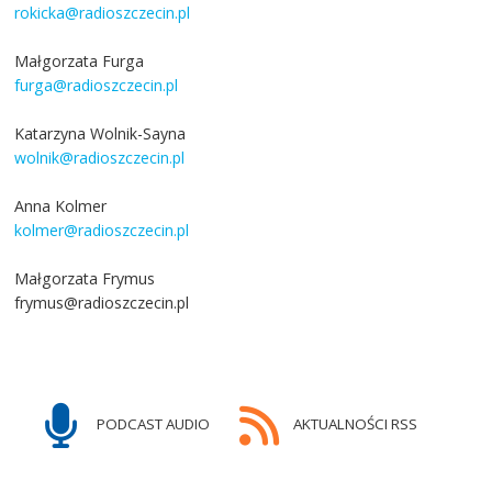
rokicka@radioszczecin.pl
Małgorzata Furga
furga@radioszczecin.pl
Katarzyna Wolnik-Sayna
wolnik@radioszczecin.pl
Anna Kolmer
kolmer@radioszczecin.pl
Małgorzata Frymus
frymus@radioszczecin.pl
PODCAST AUDIO
AKTUALNOŚCI RSS