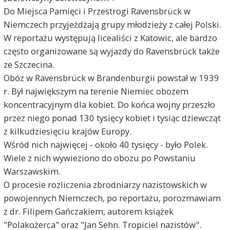
Do Miejsca Pamięci i Przestrogi Ravensbrück w
Niemczech przyjeżdżają grupy młodzieży z całej Polski.
W reportażu występują licealiści z Katowic, ale bardzo
często organizowane są wyjazdy do Ravensbrück także
ze Szczecina.
Obóz w Ravensbrück w Brandenburgii powstał w 1939
r. Był największym na terenie Niemiec obozem
koncentracyjnym dla kobiet. Do końca wojny przeszło
przez niego ponad 130 tysięcy kobiet i tysiąc dziewcząt
z kilkudziesięciu krajów Europy.
Wśród nich najwięcej - około 40 tysięcy - było Polek.
Wiele z nich wywieziono do obozu po Powstaniu
Warszawskim.
O procesie rozliczenia zbrodniarzy nazistowskich w
powojennych Niemczech, po reportażu, porozmawiam
z dr. Filipem Gańczakiem, autorem książek
"Polakożerca" oraz "Jan Sehn. Tropiciel nazistów".