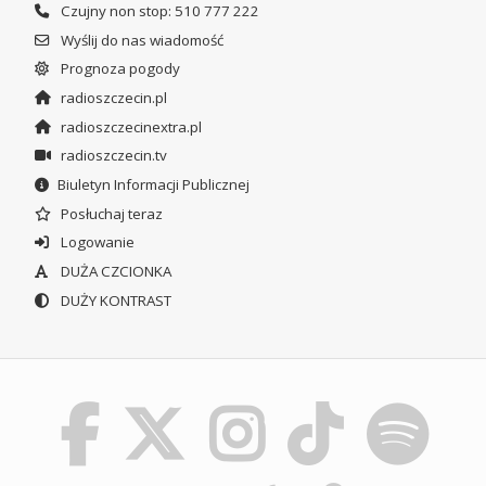
Czujny non stop: 510 777 222
Wyślij do nas wiadomość
Prognoza pogody
radioszczecin.pl
radioszczecinextra.pl
radioszczecin.tv
Biuletyn Informacji Publicznej
Posłuchaj teraz
Logowanie
DUŻA CZCIONKA
DUŻY KONTRAST