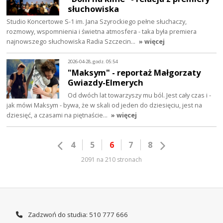
słuchowiska
Studio Koncertowe S-1 im. Jana Szyrockiego pełne słuchaczy,
rozmowy, wspomnienia i świetna atmosfera - taka była premiera
najnowszego słuchowiska Radia Szczecin…
» więcej
2026-04-28, godz. 05:54
"Maksym" - reportaż Małgorzaty
Gwiazdy-Elmerych
Od dwóch lat towarzyszy mu ból. Jest cały czas i -
jak mówi Maksym - bywa, że w skali od jeden do dziesięciu, jest na
dziesięć, a czasami na piętnaście…
» więcej
4
5
6
7
8
2091 na 210 stronach
Zadzwoń do studia: 510 777 666