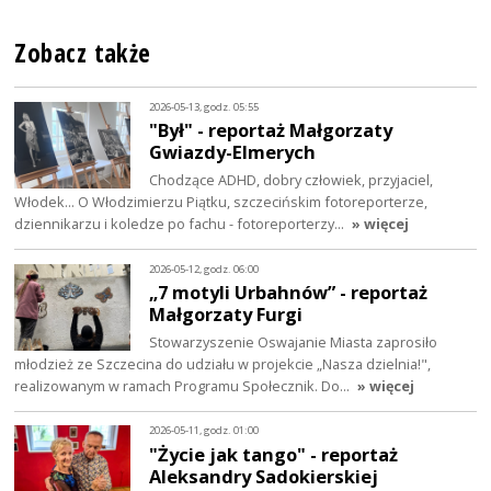
Zobacz także
2026-05-13, godz. 05:55
"Był" - reportaż Małgorzaty
Gwiazdy-Elmerych
Chodzące ADHD, dobry człowiek, przyjaciel,
Włodek... O Włodzimierzu Piątku, szczecińskim fotoreporterze,
dziennikarzu i koledze po fachu - fotoreporterzy…
» więcej
2026-05-12, godz. 06:00
„7 motyli Urbahnów” - reportaż
Małgorzaty Furgi
Stowarzyszenie Oswajanie Miasta zaprosiło
młodzież ze Szczecina do udziału w projekcie „Nasza dzielnia!",
realizowanym w ramach Programu Społecznik. Do…
» więcej
2026-05-11, godz. 01:00
"Życie jak tango" - reportaż
Aleksandry Sadokierskiej