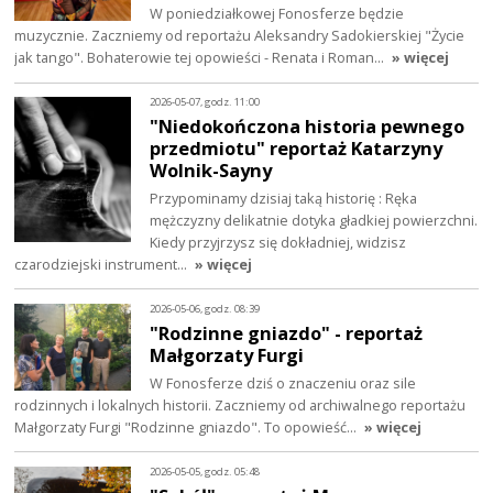
W poniedziałkowej Fonosferze będzie
muzycznie. Zaczniemy od reportażu Aleksandry Sadokierskiej "Życie
jak tango". Bohaterowie tej opowieści - Renata i Roman…
» więcej
2026-05-07, godz. 11:00
"Niedokończona historia pewnego
przedmiotu" reportaż Katarzyny
Wolnik-Sayny
Przypominamy dzisiaj taką historię : Ręka
mężczyzny delikatnie dotyka gładkiej powierzchni.
Kiedy przyjrzysz się dokładniej, widzisz
czarodziejski instrument…
» więcej
2026-05-06, godz. 08:39
"Rodzinne gniazdo" - reportaż
Małgorzaty Furgi
W Fonosferze dziś o znaczeniu oraz sile
rodzinnych i lokalnych historii. Zaczniemy od archiwalnego reportażu
Małgorzaty Furgi "Rodzinne gniazdo". To opowieść…
» więcej
2026-05-05, godz. 05:48