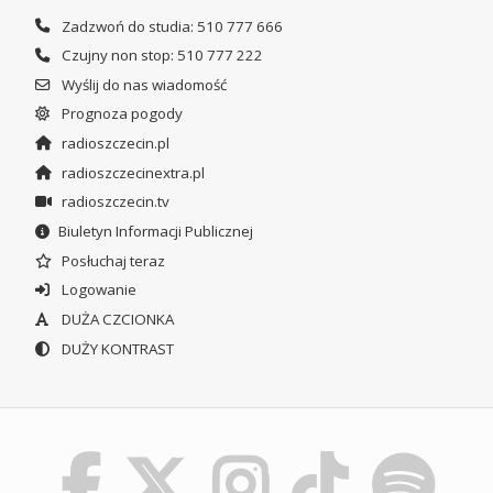
Zadzwoń do studia: 510 777 666
Czujny non stop: 510 777 222
Wyślij do nas wiadomość
Prognoza pogody
radioszczecin.pl
radioszczecinextra.pl
radioszczecin.tv
Biuletyn Informacji Publicznej
Posłuchaj teraz
Logowanie
DUŻA CZCIONKA
DUŻY KONTRAST