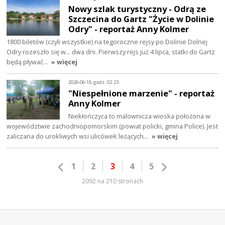
Nowy szlak turystyczny - Odrą ze
Szczecina do Gartz "Życie w Dolinie
Odry" - reportaż Anny Kolmer
1800 biletów (czyli wszystkie) na tegoroczne rejsy po Dolinie Dolnej
Odry rozeszło się w... dwa dni. Pierwszy rejs już 4 lipca, statki do Gartz
będą pływać…
» więcej
2026-06-18, godz. 02:23
"Niespełnione marzenie" - reportaż
Anny Kolmer
Niekłończyca to malownicza wioska położona w
województwie zachodniopomorskim (powiat policki, gmina Police). Jest
zaliczana do urokliwych wsi ulicówek leżących…
» więcej
1
2
3
4
5
2092 na 210 stronach