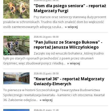
2026-06-25, godz. 06:00
"Dom dla psiego seniora" - reportaż
Małgorzaty Furgi
Psy starsze oraz seniorzy stanowią duży procent
psiaków w schroniskach. Trudno dla nich znaleźć dom bo większość
osób zainteresowanych adopcją szuka…
» więcej
2026-06-24, godz. 06:00
"Pan Juliusz ze Starego Bukowa" -
reportaż Janusza Wilczyńskiego
Zaczęło się od wnuczki bohatera , której trudno
było po starych oponach przechodzić z psem przez strumień
Gręziniec, więc zbudował poręcz i kładkę…
» więcej
2026-06-23, godz. 09:59
"Kwartał 36" - reportaż Małgorzaty
Gwiazdy-Elmerych
To pierwsza w historii Szczecińskiego Towarzystwa Budownictwa
Społecznego rewitalizacja kwartału - kamienic i ich otoczenia. Kwartał
36. Założenie odejścia…
» więcej
2026-06-21, godz. 11:20