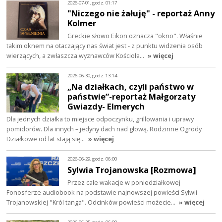
2026-07-01, godz. 01:17
"Niczego nie żałuję" - reportaż Anny
Kolmer
Greckie słowo Eikon oznacza "okno". Właśnie
takim oknem na otaczający nas świat jest - z punktu widzenia osób
wierzących, a zwłaszcza wyznawców Kościoła…
» więcej
2026-06-30, godz. 13:14
„Na działkach, czyli państwo w
państwie”-reportaż Małgorzaty
Gwiazdy- Elmerych
Dla jednych działka to miejsce odpoczynku, grillowania i uprawy
pomidorów. Dla innych – jedyny dach nad głową. Rodzinne Ogrody
Działkowe od lat stają się…
» więcej
2026-06-29, godz. 06:00
Sylwia Trojanowska [Rozmowa]
Przez całe wakacje w poniedziałkowej
Fonosferze audiobook na podstawie najnowszej powieści Sylwii
Trojanowskiej "Król tanga". Odcinków powieści możecie…
» więcej