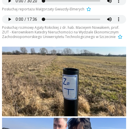
Posłuchaj reportażu Małgorzaty Gwiazdy-Elmerych
Posłuchaj rozmowy Agaty Rokickiej z dr. hab. Maciejem Nowakiem, prof.
ZUT - Kierownikiem Katedry Nieruchomości na Wydziale Ekonomicznym
Zachodniopomorskiego Uniwersytetu Technologicznego w Szczecinie