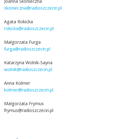
Joanna Skonieczna
skonieczna@radioszczecin.pl
Agata Rokicka
rokicka@radioszczecin.pl
Małgorzata Furga
furga@radioszczecin.pl
Katarzyna Wolnik-Sayna
wolnik@radioszczecin.pl
Anna Kolmer
kolmer@radioszczecin.pl
Małgorzata Frymus
frymus@radioszczecin.pl