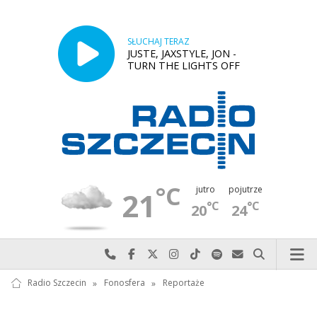
SŁUCHAJ TERAZ
JUSTE, JAXSTYLE, JON -
TURN THE LIGHTS OFF
°C
jutro
pojutrze
21
°C
°C
20
24
Najlepiej po prostu do nas zadzwoń
Odwiedź nas na Facebook-u
Odwiedź nas na X
Odwiedź nas na Instagram-ie
Odwiedź nas na TikTok-u
Szukaj nas na Spotify
Wyślij do nas w
Szukaj
Radio Szczecin
»
Fonosfera
»
Reportaże