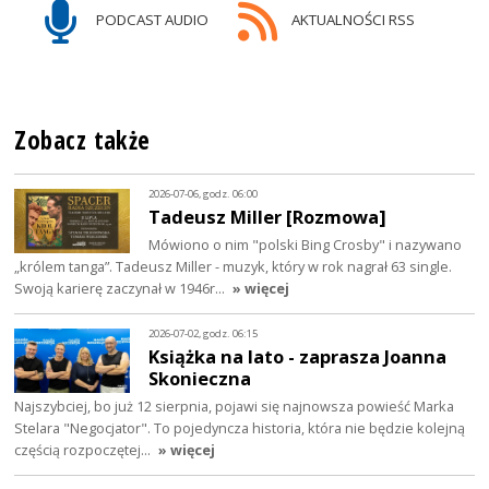
PODCAST AUDIO
AKTUALNOŚCI RSS
Zobacz także
2026-07-06, godz. 06:00
Tadeusz Miller [Rozmowa]
Mówiono o nim "polski Bing Crosby" i nazywano
„królem tanga”. Tadeusz Miller - muzyk, który w rok nagrał 63 single.
Swoją karierę zaczynał w 1946r…
» więcej
2026-07-02, godz. 06:15
Książka na lato - zaprasza Joanna
Skonieczna
Najszybciej, bo już 12 sierpnia, pojawi się najnowsza powieść Marka
Stelara "Negocjator". To pojedyncza historia, która nie będzie kolejną
częścią rozpoczętej…
» więcej