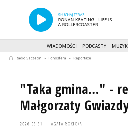
SŁUCHAJ TERAZ
RONAN KEATING - LIFE IS
A ROLLERCOASTER
WIADOMOŚCI
PODCASTY
MUZYK
Radio Szczecin
»
Fonosfera
»
Reportaże
"Taka gmina..." - r
Małgorzaty Gwiazd
2026-03-31
AGATA ROKICKA