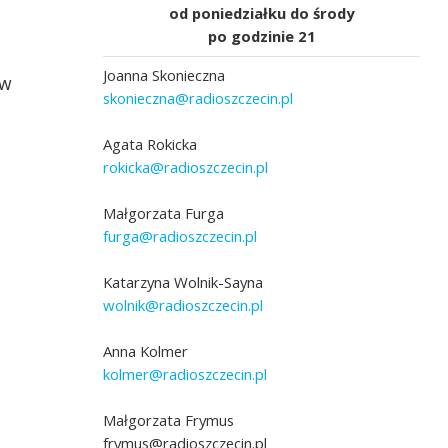
od poniedziałku do środy
po godzinie 21
Joanna Skonieczna
 w
skonieczna@radioszczecin.pl
Agata Rokicka
rokicka@radioszczecin.pl
Małgorzata Furga
furga@radioszczecin.pl
Katarzyna Wolnik-Sayna
wolnik@radioszczecin.pl
Anna Kolmer
kolmer@radioszczecin.pl
Małgorzata Frymus
frymus@radioszczecin.pl