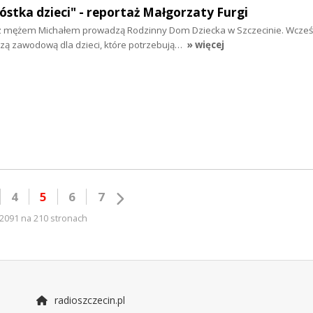
óstka dzieci" - reportaż Małgorzaty Furgi
z mężem Michałem prowadzą Rodzinny Dom Dziecka w Szczecinie. Wcześ
czą zawodową dla dzieci, które potrzebują…
» więcej
4
5
6
7
2091 na 210 stronach
radioszczecin.pl