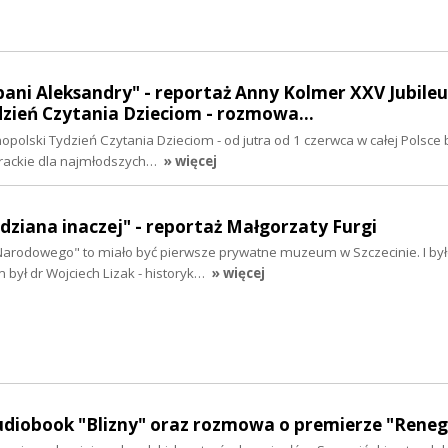
ani Aleksandry" - reportaż Anny Kolmer XXV Jubile
dzień Czytania Dzieciom - rozmowa…
polski Tydzień Czytania Dzieciom - od jutra od 1 czerwca w całej Polsce 
erackie dla najmłodszych…
» więcej
dziana inaczej" - reportaż Małgorzaty Furgi
rodowego" to miało być pierwsze prywatne muzeum w Szczecinie. I było
m był dr Wojciech Lizak - historyk…
» więcej
audiobook "Blizny" oraz rozmowa o premierze "Rene