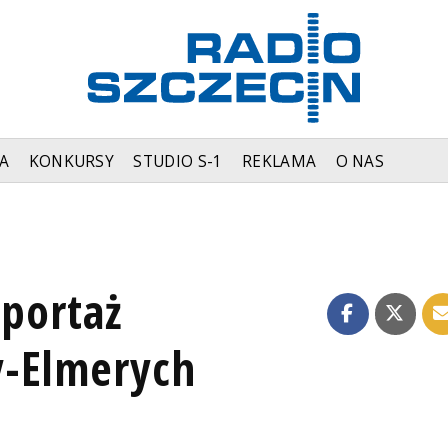
A
KONKURSY
STUDIO S-1
REKLAMA
O NAS
eportaż
y-Elmerych