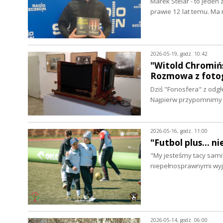
Marek Stelar - to jeden
prawie 12 lat temu. Ma
2026-05-19, godz. 10:42
"Witold Chromińs
Rozmowa z fotog
Dziś "Fonosfera" z odgł
Najpierw przypomnimy 
2026-05-16, godz. 11:00
"Futbol plus... 
"My jesteśmy tacy sami 
niepełnosprawnymi wy
2026-05-14, godz. 06:00