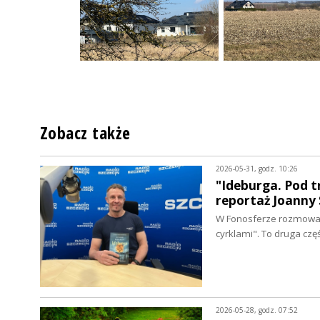
Zobacz także
2026-05-31, godz. 10:26
"Ideburga. Pod t
reportaż Joanny 
W Fonosferze rozmowa 
cyrklami". To druga cz
2026-05-28, godz. 07:52