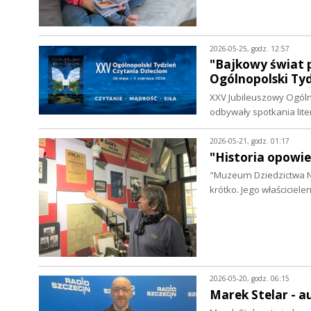
2026-05-25, godz. 12:57
"Bajkowy świat p
Ogólnopolski Ty
XXV Jubileuszowy Ogólno
odbywały spotkania lit
2026-05-21, godz. 01:17
"Historia opowie
"Muzeum Dziedzictwa Na
krótko. Jego właściciele
2026-05-20, godz. 06:15
Marek Stelar - 