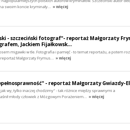
 z najpopularniejszych polskich autorów kryminałów. Szczeciński autor de
 na swoim koncie kryminały…
» więcej
ki - szczeciński fotograf"- reportaż Małgorzaty Fr
rafem, Jackiem Fijałkowsk…
osem migawki w tle. Fotografia i pamięć - to temat reportażu, a potem r
reportaż Małgorzaty Frymus…
» więcej
niepełnosprawność" - reportaż Małgorzaty Gwiazdy-
jak wy, tylko inaczej chodzimy" - tak różnice między sprawnymi a
jaśnił młody człowiek z Mózgowym Porażeniem…
» więcej