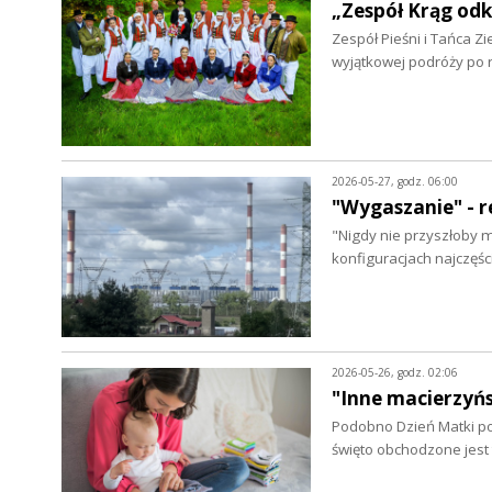
„Zespół Krąg od
Zespół Pieśni i Tańca Z
wyjątkowej podróży po 
2026-05-27, godz. 06:00
"Wygaszanie" - 
"Nigdy nie przyszłoby mi
konfiguracjach najczęś
2026-05-26, godz. 02:06
"Inne macierzyń
Podobno Dzień Matki po
święto obchodzone jest 