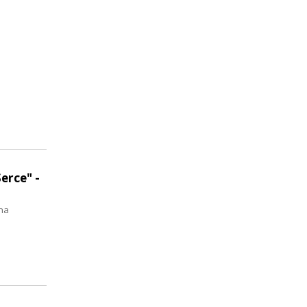
erce" -
ma