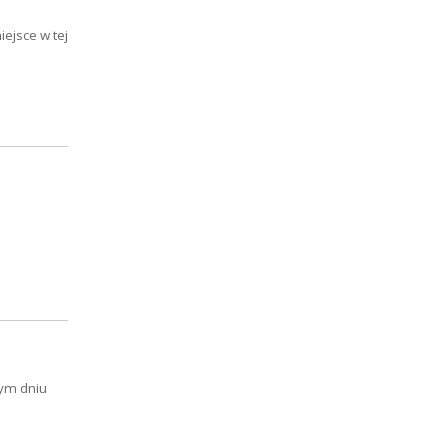
ejsce w tej
tym dniu