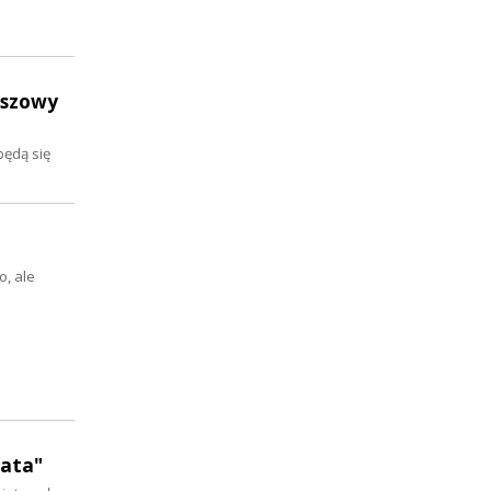
uszowy
będą się
, ale
gata"