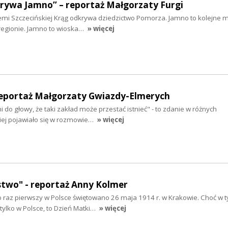
krywa Jamno” – reportaż Małgorzaty Furgi
iemi Szczecińskiej Krąg odkrywa dziedzictwo Pomorza. Jamno to kolejne mi
regionie. Jamno to wioska…
» więcej
reportaż Małgorzaty Gwiazdy-Elmerych
 do głowy, że taki zakład może przestać istnieć" - to zdanie w różnych
ciej pojawiało się w rozmowie…
» więcej
stwo" - reportaż Anny Kolmer
 raz pierwszy w Polsce świętowano 26 maja 1914 r. w Krakowie. Choć w 
tylko w Polsce, to Dzień Matki…
» więcej