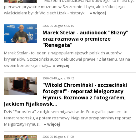
"Muzeum Dziedzictwa Narodowego" to miało być
pierwsze prywatne muzeum w Szczecinie. I było, ale krótko. Jego
właścicielem był dr Wojciech Lizak - historyk…
» więcej
2026-05-20, godz. 06:15
Marek Stelar - audiobook "Blizny"
oraz rozmowa o premierze
"Renegata"
Marek Stelar - to jeden z najpopularniejszych polskich autorów
kryminałów. Szczeciński autor debiutował prawie 12 lat temu. Ma na
swoim koncie kryminały…
» więcej
2026-05-19, godz. 10:42
"Witold Chromiński - szczeciński
fotograf"- reportaż Małgorzaty
Frymus. Rozmowa z fotografem,
Jackiem Fijałkowsk…
Dziś "Fonosfera" z odgłosem migawki w tle. Fotografia i pamięć - to
temat reportażu, a potem rozmowy. Najpierw przypomnimy reportaż
Małgorzaty Frymus…
» więcej
2026-05-16, godz. 11:00