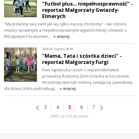
"Futbol plus... niepełnosprawność" -
reportaż Małgorzaty Gwiazdy-
Elmerych
"My jesteśmy tacy sami jak wy, tylko inaczej chodzimy" - tak różnice
między sprawnymi a niepełnosprawnymi wyjaśnił młody człowiek z
Mózgowym Porażeniem…
» więcej
2026-05-14, godz. 06:00
"Mama, Tata i szóstka dzieci" -
reportaż Małgorzaty Furgi
Pani Agnieszka razem z mężem Michałem
prowadzą Rodzinny Dom Dziecka w Szczecinie.
Wcześniej tworzyli rodzinę zastępczą zawodową
dla dzieci, które potrzebują…
» więcej
3
4
5
6
7
2091 na 210 stronach