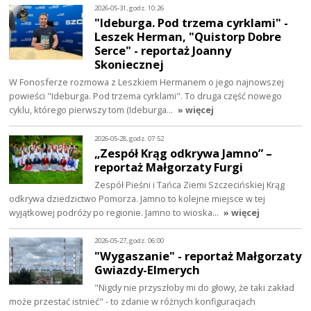
2026-05-31, godz. 10:26
"Ideburga. Pod trzema cyrklami" -
Leszek Herman, "Quistorp Dobre
Serce" - reportaż Joanny
Skoniecznej
W Fonosferze rozmowa z Leszkiem Hermanem o jego najnowszej
powieści "Ideburga. Pod trzema cyrklami". To druga część nowego
cyklu, którego pierwszy tom (Ideburga…
» więcej
2026-05-28, godz. 07:52
„Zespół Krąg odkrywa Jamno” –
reportaż Małgorzaty Furgi
Zespół Pieśni i Tańca Ziemi Szczecińskiej Krąg
odkrywa dziedzictwo Pomorza. Jamno to kolejne miejsce w tej
wyjątkowej podróży po regionie. Jamno to wioska…
» więcej
2026-05-27, godz. 06:00
"Wygaszanie" - reportaż Małgorzaty
Gwiazdy-Elmerych
"Nigdy nie przyszłoby mi do głowy, że taki zakład
może przestać istnieć" - to zdanie w różnych konfiguracjach