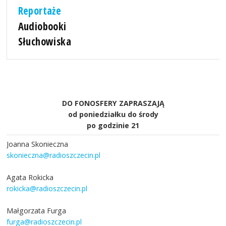
Reportaże
Audiobooki
Słuchowiska
DO FONOSFERY ZAPRASZAJĄ
od poniedziałku do środy
po godzinie 21
Joanna Skonieczna
skonieczna@radioszczecin.pl
Agata Rokicka
rokicka@radioszczecin.pl
Małgorzata Furga
furga@radioszczecin.pl