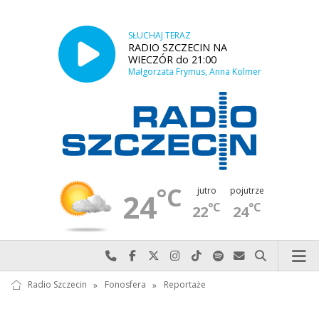
SŁUCHAJ TERAZ
RADIO SZCZECIN NA
WIECZÓR do 21:00
Małgorzata Frymus, Anna Kolmer
°C
jutro
pojutrze
24
°C
°C
22
24
Najlepiej po prostu do nas zadzwoń
Odwiedź nas na Facebook-u
Odwiedź nas na X
Odwiedź nas na Instagram-ie
Odwiedź nas na TikTok-u
Szukaj nas na Spotify
Wyślij do nas w
Szukaj
Radio Szczecin
»
Fonosfera
»
Reportaże