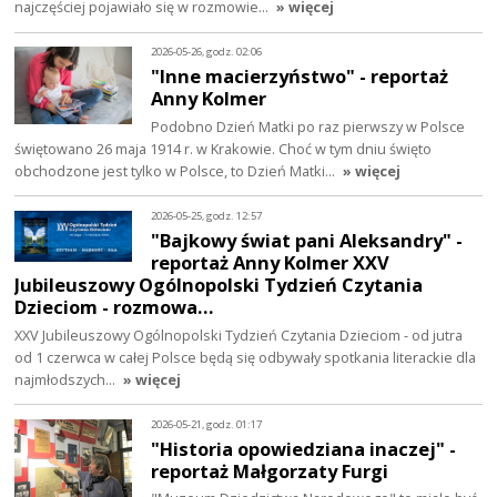
najczęściej pojawiało się w rozmowie…
» więcej
2026-05-26, godz. 02:06
"Inne macierzyństwo" - reportaż
Anny Kolmer
Podobno Dzień Matki po raz pierwszy w Polsce
świętowano 26 maja 1914 r. w Krakowie. Choć w tym dniu święto
obchodzone jest tylko w Polsce, to Dzień Matki…
» więcej
2026-05-25, godz. 12:57
"Bajkowy świat pani Aleksandry" -
reportaż Anny Kolmer XXV
Jubileuszowy Ogólnopolski Tydzień Czytania
Dzieciom - rozmowa…
XXV Jubileuszowy Ogólnopolski Tydzień Czytania Dzieciom - od jutra
od 1 czerwca w całej Polsce będą się odbywały spotkania literackie dla
najmłodszych…
» więcej
2026-05-21, godz. 01:17
"Historia opowiedziana inaczej" -
reportaż Małgorzaty Furgi