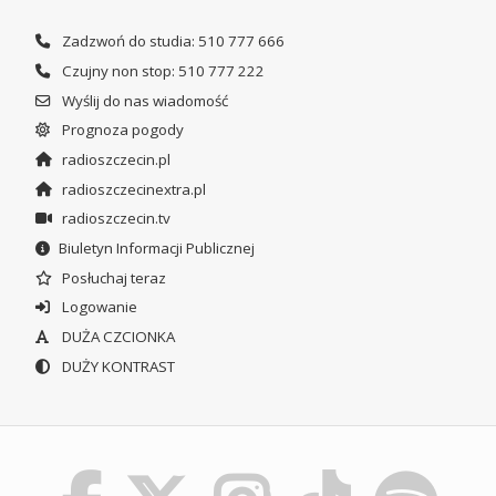
Zadzwoń do studia: 510 777 666
Czujny non stop: 510 777 222
Wyślij do nas wiadomość
Prognoza pogody
radioszczecin.pl
radioszczecinextra.pl
radioszczecin.tv
Biuletyn Informacji Publicznej
Posłuchaj teraz
Logowanie
DUŻA CZCIONKA
DUŻY KONTRAST