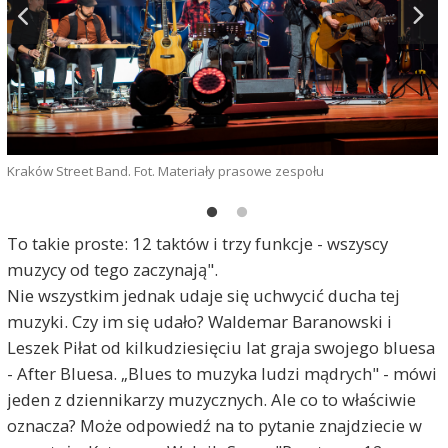
A
Kraków Street Band. Fot. Materiały prasowe zespołu
D
To takie proste: 12 taktów i trzy funkcje - wszyscy
muzycy od tego zaczynają".
Nie wszystkim jednak udaje się uchwycić ducha tej
muzyki. Czy im się udało? Waldemar Baranowski i
Leszek Piłat od kilkudziesięciu lat graja swojego bluesa
- After Bluesa. „Blues to muzyka ludzi mądrych" - mówi
jeden z dziennikarzy muzycznych. Ale co to właściwie
oznacza? Może odpowiedź na to pytanie znajdziecie w