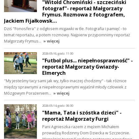
"Witold Chromiński - szczeciński
fotograf"- reportaż Małgorzaty
Frymus. Rozmowa z fotografem,
Jackiem Fijałkowsk…
Dziś "Fonosfera" z odgłosem migawki w tle. Fotografia i pamięć - to
temat reportażu, a potem rozmowy. Najpierw przypomnimy reportaż
Małgorzaty Frymus…
» więcej
2026-05-16, godz. 11:00
"Futbol plus... niepełnosprawność" -
reportaż Małgorzaty Gwiazdy-
Elmerych
"My jesteśmy tacy sami jak wy, tylko inaczej chodzimy" - tak różnice
między sprawnymi a niepełnosprawnymi wyjaśnił młody człowiek z
Mózgowym Porażeniem…
» więcej
2026-05-14, godz. 06:00
"Mama, Tata i szóstka dzieci" -
reportaż Małgorzaty Furgi
Pani Agnieszka razem z mężem Michałem
prowadzą Rodzinny Dom Dziecka w Szczecinie.
Wcześniej tworzyli rodzinę zastępczą zawodową