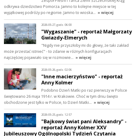
Zespół Pieśni i Tańca Ziemi Szczecińskiej Krąg
odkrywa dziedzictwo Pomorza. Jamno to kolejne miejsce w tej
wyjątkowej podróży po regionie. Jamno to wioska…
» więcej
2026-05-27, godz. 06:00
"Wygaszanie" - reportaż Małgorzaty
Gwiazdy-Elmerych
"Nigdy nie przyszłoby mi do głowy, że taki zakład
może przestać istnieć" - to zdanie w różnych konfiguracjach
najczęściej pojawiało się w rozmowie…
» więcej
2026-05-26, godz. 02:06
"Inne macierzyństwo" - reportaż
Anny Kolmer
Podobno Dzień Matki po raz pierwszy w Polsce
świętowano 26 maja 1914 r. w Krakowie. Choć w tym dniu święto
obchodzone jest tylko w Polsce, to Dzień Matki…
» więcej
2026-05-25, godz. 12:57
"Bajkowy świat pani Aleksandry" -
reportaż Anny Kolmer XXV
Jubileuszowy Ogólnopolski Tydzień Czytania