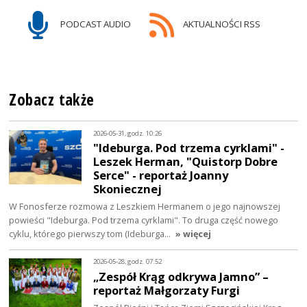
PODCAST AUDIO
AKTUALNOŚCI RSS
Zobacz także
2026-05-31, godz. 10:26
"Ideburga. Pod trzema cyrklami" -
Leszek Herman, "Quistorp Dobre
Serce" - reportaż Joanny
Skoniecznej
W Fonosferze rozmowa z Leszkiem Hermanem o jego najnowszej
powieści "Ideburga. Pod trzema cyrklami". To druga część nowego
cyklu, którego pierwszy tom (Ideburga…
» więcej
2026-05-28, godz. 07:52
„Zespół Krąg odkrywa Jamno” –
reportaż Małgorzaty Furgi