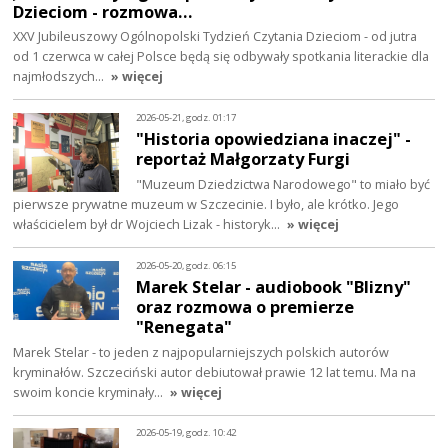
Dzieciom - rozmowa…
XXV Jubileuszowy Ogólnopolski Tydzień Czytania Dzieciom - od jutra
od 1 czerwca w całej Polsce będą się odbywały spotkania literackie dla
najmłodszych…
» więcej
2026-05-21, godz. 01:17
"Historia opowiedziana inaczej" -
reportaż Małgorzaty Furgi
"Muzeum Dziedzictwa Narodowego" to miało być
pierwsze prywatne muzeum w Szczecinie. I było, ale krótko. Jego
właścicielem był dr Wojciech Lizak - historyk…
» więcej
2026-05-20, godz. 06:15
Marek Stelar - audiobook "Blizny"
oraz rozmowa o premierze
"Renegata"
Marek Stelar - to jeden z najpopularniejszych polskich autorów
kryminałów. Szczeciński autor debiutował prawie 12 lat temu. Ma na
swoim koncie kryminały…
» więcej
2026-05-19, godz. 10:42