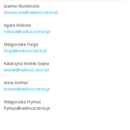
Joanna Skonieczna
skonieczna@radioszczecin.pl
Agata Rokicka
rokicka@radioszczecin.pl
Małgorzata Furga
furga@radioszczecin.pl
Katarzyna Wolnik-Sayna
wolnik@radioszczecin.pl
Anna Kolmer
kolmer@radioszczecin.pl
Małgorzata Frymus
frymus@radioszczecin.pl