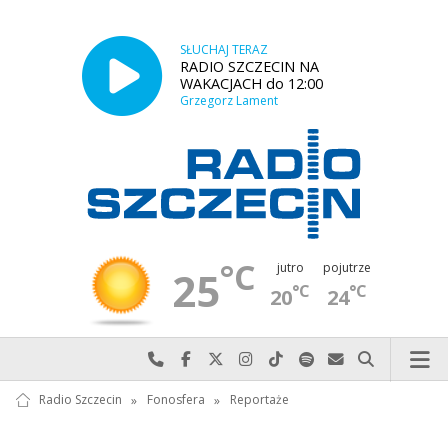
SŁUCHAJ TERAZ
RADIO SZCZECIN NA
WAKACJACH do 12:00
Grzegorz Lament
°C
jutro
pojutrze
25
°C
°C
20
24
Najlepiej po prostu do nas zadzwoń
Odwiedź nas na Facebook-u
Odwiedź nas na X
Odwiedź nas na Instagram-ie
Odwiedź nas na TikTok-u
Szukaj nas na Spotify
Wyślij do nas w
Szukaj
Radio Szczecin
»
Fonosfera
»
Reportaże