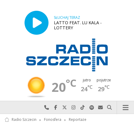
SŁUCHAJ TERAZ
LATTO FEAT. LU KALA -
LOTTERY
°C
jutro
pojutrze
20
°C
°C
24
29
Najlepiej po prostu do nas zadzwoń
Odwiedź nas na Facebook-u
Odwiedź nas na X
Odwiedź nas na Instagram-ie
Odwiedź nas na TikTok-u
Szukaj nas na Spotify
Wyślij do nas w
Szukaj
Radio Szczecin
»
Fonosfera
»
Reportaże