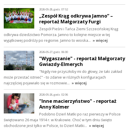
2026-05-28, godz. 07:52
„Zespół Krąg odkrywa Jamno” –
reportaż Małgorzaty Furgi
Zespół Pieśni i Tańca Ziemi Szczecińskiej Krąg
odkrywa dziedzictwo Pomorza. Jamno to kolejne miejsce w tej
wyjątkowej podróży po regionie. Jamno to wioska…
» więcej
2026-05-27, godz. 06:00
"Wygaszanie" - reportaż Małgorzaty
Gwiazdy-Elmerych
"Nigdy nie przyszłoby mi do głowy, że taki zakład
może przestać istnieć" - to zdanie w różnych konfiguracjach
najczęściej pojawiało się w rozmowie…
» więcej
2026-05-26, godz. 02:06
"Inne macierzyństwo" - reportaż
Anny Kolmer
Podobno Dzień Matki po raz pierwszy w Polsce
świętowano 26 maja 1914 r. w Krakowie. Choć w tym dniu święto
obchodzone jest tylko w Polsce, to Dzień Matki…
» więcej