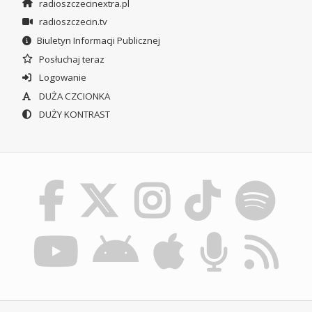
radioszczecinextra.pl
radioszczecin.tv
Biuletyn Informacji Publicznej
Posłuchaj teraz
Logowanie
DUŻA CZCIONKA
DUŻY KONTRAST