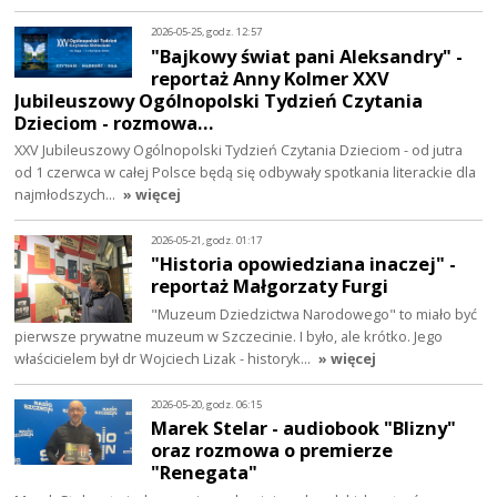
2026-05-25, godz. 12:57
"Bajkowy świat pani Aleksandry" -
reportaż Anny Kolmer XXV
Jubileuszowy Ogólnopolski Tydzień Czytania
Dzieciom - rozmowa…
XXV Jubileuszowy Ogólnopolski Tydzień Czytania Dzieciom - od jutra
od 1 czerwca w całej Polsce będą się odbywały spotkania literackie dla
najmłodszych…
» więcej
2026-05-21, godz. 01:17
"Historia opowiedziana inaczej" -
reportaż Małgorzaty Furgi
"Muzeum Dziedzictwa Narodowego" to miało być
pierwsze prywatne muzeum w Szczecinie. I było, ale krótko. Jego
właścicielem był dr Wojciech Lizak - historyk…
» więcej
2026-05-20, godz. 06:15
Marek Stelar - audiobook "Blizny"
oraz rozmowa o premierze
"Renegata"