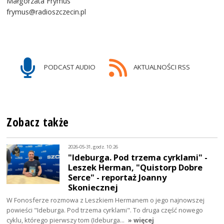
Małgorzata Frymus
frymus@radioszczecin.pl
PODCAST AUDIO
AKTUALNOŚCI RSS
Zobacz także
2026-05-31, godz. 10:26
"Ideburga. Pod trzema cyrklami" -
Leszek Herman, "Quistorp Dobre
Serce" - reportaż Joanny
Skoniecznej
W Fonosferze rozmowa z Leszkiem Hermanem o jego najnowszej
powieści "Ideburga. Pod trzema cyrklami". To druga część nowego
cyklu, którego pierwszy tom (Ideburga…
» więcej