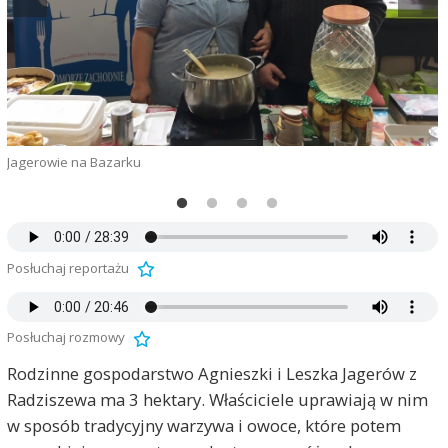
Jagerowie na Bazarku
A
Posłuchaj reportażu
Posłuchaj rozmowy
Rodzinne gospodarstwo Agnieszki i Leszka Jagerów z
Radziszewa ma 3 hektary. Właściciele uprawiają w nim
w sposób tradycyjny warzywa i owoce, które potem