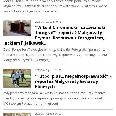
Marek Stelar - to jeden z najpopularniejszych polskich autorów
kryminałów. Szczeciński autor debiutował prawie 12 lat temu. Ma na
swoim koncie kryminały…
» więcej
2026-05-19, godz. 10:42
"Witold Chromiński - szczeciński
fotograf"- reportaż Małgorzaty
Frymus. Rozmowa z fotografem,
Jackiem Fijałkowsk…
Dziś "Fonosfera" z odgłosem migawki w tle. Fotografia i pamięć - to
temat reportażu, a potem rozmowy. Najpierw przypomnimy reportaż
Małgorzaty Frymus…
» więcej
2026-05-16, godz. 11:00
"Futbol plus... niepełnosprawność" -
reportaż Małgorzaty Gwiazdy-
Elmerych
"My jesteśmy tacy sami jak wy, tylko inaczej chodzimy" - tak różnice
między sprawnymi a niepełnosprawnymi wyjaśnił młody człowiek z
Mózgowym Porażeniem…
» więcej
2026-05-14, godz. 06:00