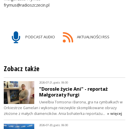
frymus@radioszczecin.pl
PODCAST AUDIO
AKTUALNOŚCI RSS
Zobacz także
2026-07-21, godz. 06:00
"Dorosłe życie Ani" - reportaż
Małgorzaty Furgi
Uwielbia Tomsona i Barona, gra na cymbałkach w
Orkiestrze Gamelan i wykonuje niezwykle skomplikowane obrazy
złożone z małych diamencików. Ania bohaterka reportażu…
» więcej
2026-07-20, godz. 06:00