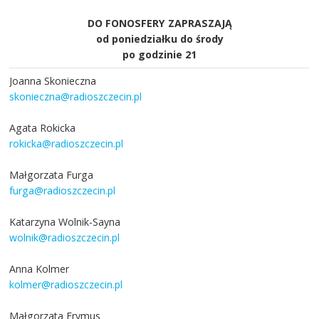
DO FONOSFERY ZAPRASZAJĄ
od poniedziałku do środy
po godzinie 21
Joanna Skonieczna
skonieczna@radioszczecin.pl
Agata Rokicka
rokicka@radioszczecin.pl
Małgorzata Furga
furga@radioszczecin.pl
Katarzyna Wolnik-Sayna
wolnik@radioszczecin.pl
Anna Kolmer
kolmer@radioszczecin.pl
Małgorzata Frymus