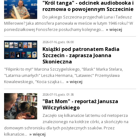
"Król tanga" - odcinek audiobooka i
rozmowa o powojennym Szczecinie
Do jakiego Szczecina przyjechali Luna i Tadeusz
Millerowie? Jaka atmosfera panowała w mieście w lutym 1946 roku? W
poniedziałkowej Fonosferze posłuchamy kolejnego…
» więcej
2026-07-16, godz. 06:00
Książki pod patronatem Radia
Szczecin - zaprasza Joanna
Skonieczna
"Filipinki to my!" Marcina Szczygielskiego, "Blask" Marka Stelara,
"Latarnia umarłych" Leszka Hermana, "Latawiec" Przemysława
Kowalewskiego, "Kocia szajka i…
» więcej
2026-07-15, godz. 01:38
"Bat Mom" - reportaż Janusza
Wilczyńskiego
Zaczęło się kilkanaście lat temu od nietoperza
znalezionego na kołdrze córki, a skończyło na
domowym schronisku dla tych pożytecznych ssaków. Przez
kilkanaście…
» więcej