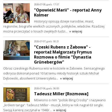
2026-07-08, godz. 17:57
"Opowieść Marii" - reportaż Anny
Kolmer
Historycy opisują dzieje narodów, miast,
regionów, biografie wielkich uczonych, polityków, władców. Rzadziej
można przeczytać o losach zwykłych ludzi…
» więcej
2026-07-07, godz. 00:21
"Czeski Rubens z Żabowa" -
reportaż Małgorzaty Frymus
Rozmowa o filmie "Dynastia
Grünebergów"
Obraz czeskiego Rubensa wisi w kościele w Żabowie. Sensacyjnego
odkrycia dokonał ponad 10 lat temu młody historyk sztuki Michał
Dębowski, absolwent Uniwersytetu…
» więcej
2026-07-06, godz. 06:00
Tadeusz Miller [Rozmowa]
Mówiono o nim "polski Bing Crosby" i nazywano
„królem tanga”. Tadeusz Miller - muzyk, który w rok nagrał 63 single.
Swoją karierę zaczynał w 1946r…
» więcej