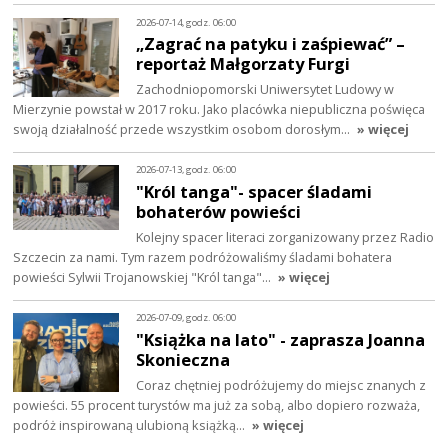
2026-07-14, godz. 06:00
„Zagrać na patyku i zaśpiewać” –
reportaż Małgorzaty Furgi
Zachodniopomorski Uniwersytet Ludowy w
Mierzynie powstał w 2017 roku. Jako placówka niepubliczna poświęca
swoją działalność przede wszystkim osobom dorosłym…
» więcej
2026-07-13, godz. 06:00
"Król tanga"- spacer śladami
bohaterów powieści
Kolejny spacer literaci zorganizowany przez Radio
Szczecin za nami. Tym razem podróżowaliśmy śladami bohatera
powieści Sylwii Trojanowskiej "Król tanga"…
» więcej
2026-07-09, godz. 06:00
"Książka na lato" - zaprasza Joanna
Skonieczna
Coraz chętniej podróżujemy do miejsc znanych z
powieści. 55 procent turystów ma już za sobą, albo dopiero rozważa,
podróż inspirowaną ulubioną książką…
» więcej