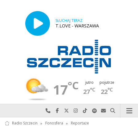
SŁUCHAJ TERAZ
T.LOVE - WARSZAWA
°C
jutro
pojutrze
17
°C
°C
27
22
Najlepiej po prostu do nas zadzwoń
Odwiedź nas na Facebook-u
Odwiedź nas na X
Odwiedź nas na Instagram-ie
Odwiedź nas na TikTok-u
Szukaj nas na Spotify
Wyślij do nas w
Szukaj
Radio Szczecin
»
Fonosfera
»
Reportaże