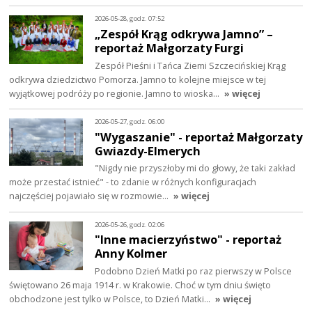
2026-05-28, godz. 07:52
„Zespół Krąg odkrywa Jamno” –
reportaż Małgorzaty Furgi
Zespół Pieśni i Tańca Ziemi Szczecińskiej Krąg
odkrywa dziedzictwo Pomorza. Jamno to kolejne miejsce w tej
wyjątkowej podróży po regionie. Jamno to wioska…
» więcej
2026-05-27, godz. 06:00
"Wygaszanie" - reportaż Małgorzaty
Gwiazdy-Elmerych
"Nigdy nie przyszłoby mi do głowy, że taki zakład
może przestać istnieć" - to zdanie w różnych konfiguracjach
najczęściej pojawiało się w rozmowie…
» więcej
2026-05-26, godz. 02:06
"Inne macierzyństwo" - reportaż
Anny Kolmer
Podobno Dzień Matki po raz pierwszy w Polsce
świętowano 26 maja 1914 r. w Krakowie. Choć w tym dniu święto
obchodzone jest tylko w Polsce, to Dzień Matki…
» więcej