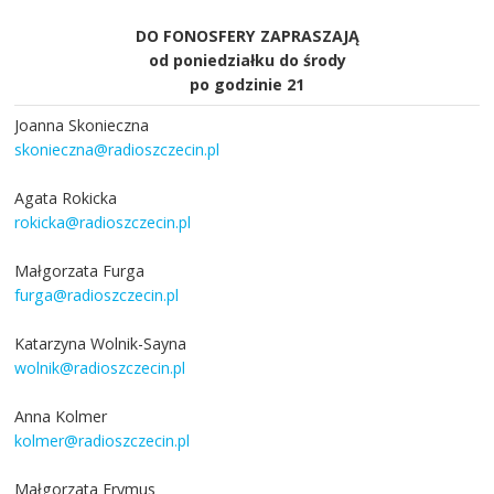
DO FONOSFERY ZAPRASZAJĄ
od poniedziałku do środy
po godzinie 21
Joanna Skonieczna
skonieczna@radioszczecin.pl
Agata Rokicka
rokicka@radioszczecin.pl
Małgorzata Furga
furga@radioszczecin.pl
Katarzyna Wolnik-Sayna
wolnik@radioszczecin.pl
Anna Kolmer
kolmer@radioszczecin.pl
Małgorzata Frymus