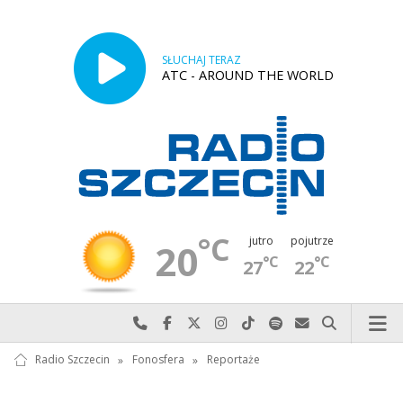
SŁUCHAJ TERAZ
ATC - AROUND THE WORLD
°C
jutro
pojutrze
20
°C
°C
27
22
Najlepiej po prostu do nas zadzwoń
Odwiedź nas na Facebook-u
Odwiedź nas na X
Odwiedź nas na Instagram-ie
Odwiedź nas na TikTok-u
Szukaj nas na Spotify
Wyślij do nas w
Szukaj
Radio Szczecin
»
Fonosfera
»
Reportaże