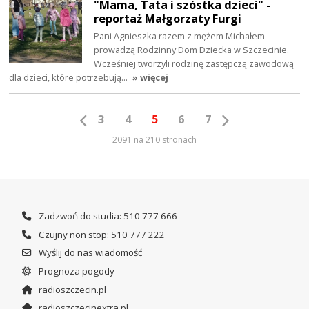
"Mama, Tata i szóstka dzieci" -
reportaż Małgorzaty Furgi
Pani Agnieszka razem z mężem Michałem
prowadzą Rodzinny Dom Dziecka w Szczecinie.
Wcześniej tworzyli rodzinę zastępczą zawodową
dla dzieci, które potrzebują…
» więcej
3
4
5
6
7
2091 na 210 stronach
Zadzwoń do studia: 510 777 666
Czujny non stop: 510 777 222
Wyślij do nas wiadomość
Prognoza pogody
radioszczecin.pl
radioszczecinextra.pl