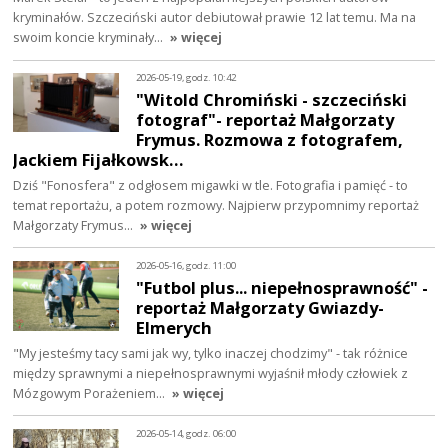
kryminałów. Szczeciński autor debiutował prawie 12 lat temu. Ma na
swoim koncie kryminały…
» więcej
2026-05-19, godz. 10:42
"Witold Chromiński - szczeciński
fotograf"- reportaż Małgorzaty
Frymus. Rozmowa z fotografem,
Jackiem Fijałkowsk…
Dziś "Fonosfera" z odgłosem migawki w tle. Fotografia i pamięć - to
temat reportażu, a potem rozmowy. Najpierw przypomnimy reportaż
Małgorzaty Frymus…
» więcej
2026-05-16, godz. 11:00
"Futbol plus... niepełnosprawność" -
reportaż Małgorzaty Gwiazdy-
Elmerych
"My jesteśmy tacy sami jak wy, tylko inaczej chodzimy" - tak różnice
między sprawnymi a niepełnosprawnymi wyjaśnił młody człowiek z
Mózgowym Porażeniem…
» więcej
2026-05-14, godz. 06:00