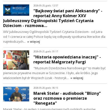
2026-05-25, godz. 12:57
"Bajkowy świat pani Aleksandry" -
reportaż Anny Kolmer XXV
Jubileuszowy Ogólnopolski Tydzień Czytania
Dzieciom - rozmowa…
XXV Jubileuszowy Ogólnopolski Tydzień Czytania Dzieciom - od jutra
od 1 czerwca w całej Polsce będą się odbywały spotkania literackie dla
najmłodszych…
» więcej
2026-05-21, godz. 01:17
"Historia opowiedziana inaczej" -
reportaż Małgorzaty Furgi
"Muzeum Dziedzictwa Narodowego" to miało być
pierwsze prywatne muzeum w Szczecinie. I było, ale krótko. Jego
właścicielem był dr Wojciech Lizak - historyk…
» więcej
2026-05-20, godz. 06:15
Marek Stelar - audiobook "Blizny"
oraz rozmowa o premierze
"Renegata"
Marek Stelar - to jeden z najpopularniejszych polskich autorów