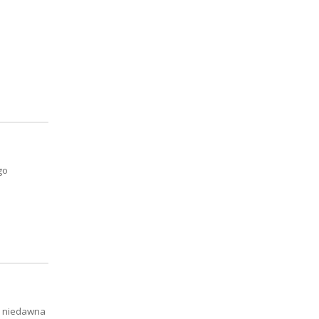
go
Od niedawna