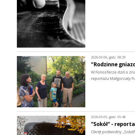
2026-05-06, godz. 08:39
"Rodzinne gniazd
W Fonosferze dziś o zna
reportażu Małgorzaty F
2026-05-05, godz. 05:48
"Sokół" - report
Okręt podwodny „Sokół” 