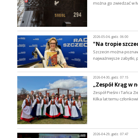
można go zwiedzać w 
2026-05-04, godz. 06:00
"Na tropie szcze
Szczecin można poznaw
najważniejsze zabytki,
2026-04-30, godz. 07:15
„Zespół Krąg w n
Zespół Pieśni i Tańca Zi
Kilka lat temu członko
2026-04-29, godz. 07:47