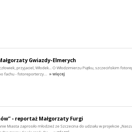
ż Małgorzaty Gwiazdy-Elmerych
łowiek, przyjaciel, Włodek... O Włodzimierzu Piątku, szczecińskim fotore
po fachu - fotoreporterzy…
» więcej
ów” - reportaż Małgorzaty Furgi
e Miasta zaprosiło młodzież ze Szczecina do udziału w projekcie „Nasza 