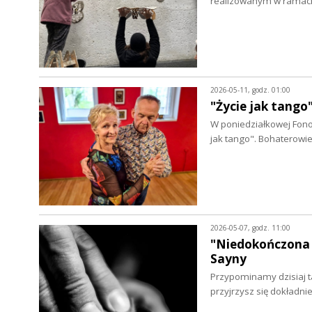
realizowanym w ramac
2026-05-11, godz. 01:00
"Życie jak tango
W poniedziałkowej Fono
jak tango". Bohaterowi
2026-05-07, godz. 11:00
"Niedokończona 
Sayny
Przypominamy dzisiaj ta
przyjrzysz się dokładni