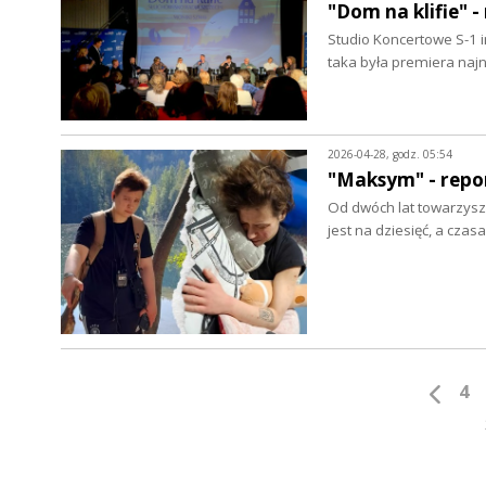
"Dom na klifie" -
Studio Koncertowe S-1 
taka była premiera na
2026-04-28, godz. 05:54
"Maksym" - repo
Od dwóch lat towarzyszy 
jest na dziesięć, a cza
4