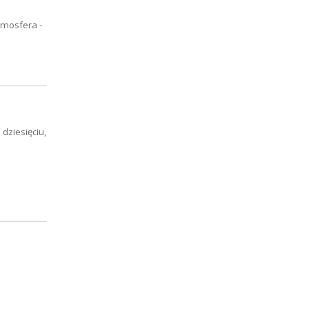
tmosfera -
dziesięciu,