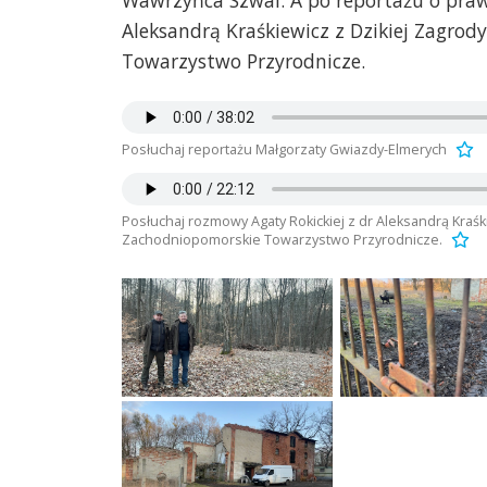
Wawrzyńca Szwai. A po reportażu o pra
Aleksandrą Kraśkiewicz z Dzikiej Zagro
Towarzystwo Przyrodnicze.
Posłuchaj reportażu Małgorzaty Gwiazdy-Elmerych
Posłuchaj rozmowy Agaty Rokickiej z dr Aleksandrą Kraś
Zachodniopomorskie Towarzystwo Przyrodnicze.