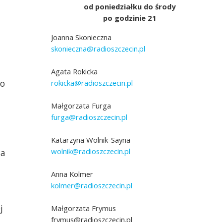
od poniedziałku do środy
po godzinie 21
Joanna Skonieczna
skonieczna@radioszczecin.pl
Agata Rokicka
go
rokicka@radioszczecin.pl
Małgorzata Furga
furga@radioszczecin.pl
Katarzyna Wolnik-Sayna
wolnik@radioszczecin.pl
ia
Anna Kolmer
kolmer@radioszczecin.pl
j
Małgorzata Frymus
frymus@radioszczecin.pl