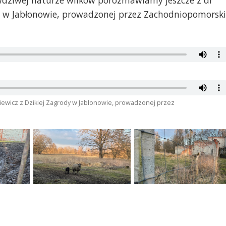
wdziwej naturze wilków porozmawiamy jeszcze z dr
dy w Jabłonowie, prowadzonej przez Zachodniopomorsk
kiewicz z Dzikiej Zagrody w Jabłonowie, prowadzonej przez