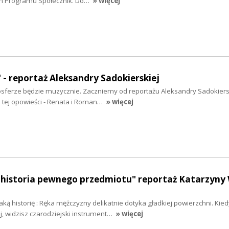
h Programu Społecznik. Do…
» więcej
" - reportaż Aleksandry Sadokierskiej
sferze będzie muzycznie. Zaczniemy od reportażu Aleksandry Sadokiersk
e tej opowieści - Renata i Roman…
» więcej
historia pewnego przedmiotu" reportaż Katarzyny 
ką historię : Ręka mężczyzny delikatnie dotyka gładkiej powierzchni. Kied
ej, widzisz czarodziejski instrument…
» więcej