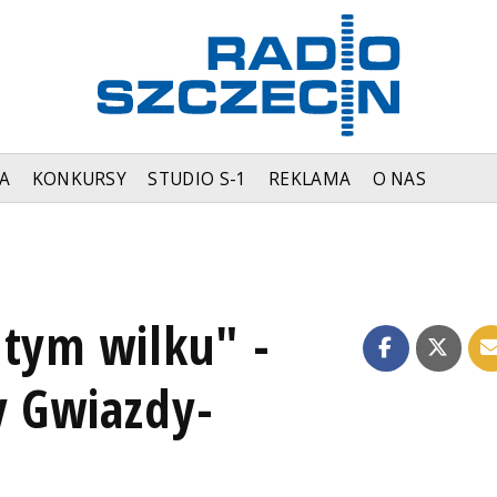
A
KONKURSY
STUDIO S-1
REKLAMA
O NAS
 tym wilku" -
y Gwiazdy-