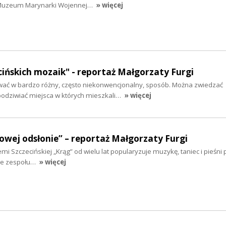
Muzeum Marynarki Wojennej…
» więcej
cińskich mozaik" - reportaż Małgorzaty Furgi
ać w bardzo różny, często niekonwencjonalny, sposób. Można zwiedzać
 podziwiać miejsca w których mieszkali…
» więcej
owej odsłonie” – reportaż Małgorzaty Furgi
emi Szczecińskiej „Krąg” od wielu lat popularyzuje muzykę, taniec i pieśni p
wie zespołu…
» więcej