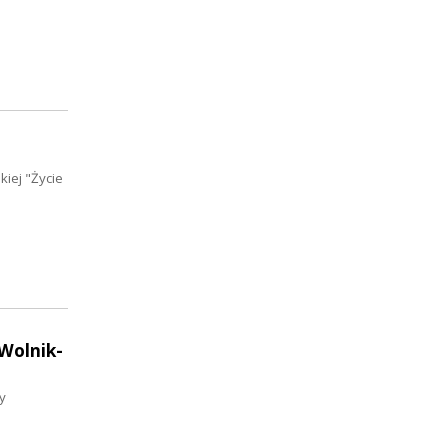
iej "Życie
Wolnik-
y