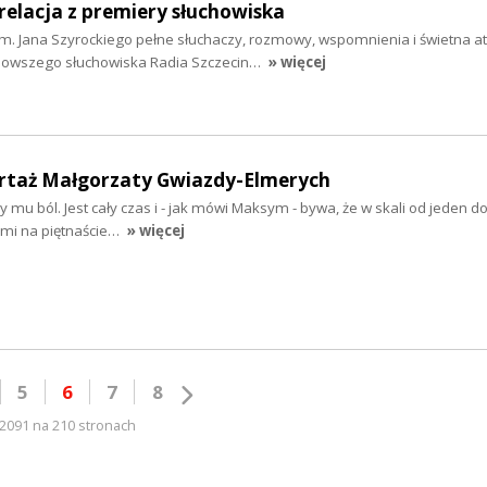
 relacja z premiery słuchowiska
im. Jana Szyrockiego pełne słuchaczy, rozmowy, wspomnienia i świetna a
jnowszego słuchowiska Radia Szczecin…
» więcej
rtaż Małgorzaty Gwiazdy-Elmerych
mu ból. Jest cały czas i - jak mówi Maksym - bywa, że w skali od jeden do 
sami na piętnaście…
» więcej
5
6
7
8
2091 na 210 stronach