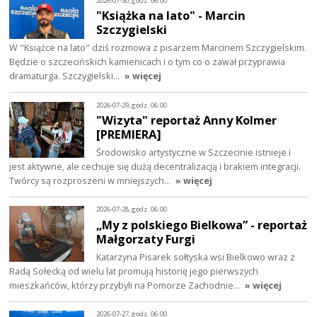
2026-07-30, godz. 06:00
"Książka na lato" - Marcin
Szczygielski
W "Książce na lato" dziś rozmowa z pisarzem Marcinem Szczygielskim.
Będzie o szczecińskich kamienicach i o tym co o zawał przyprawia
dramaturga. Szczygielski…
» więcej
2026-07-29, godz. 06:00
"Wizyta" reportaż Anny Kolmer
[PREMIERA]
Środowisko artystyczne w Szczecinie istnieje i
jest aktywne, ale cechuje się dużą decentralizacją i brakiem integracji.
Twórcy są rozproszeni w mniejszych…
» więcej
2026-07-28, godz. 06:00
„My z polskiego Bielkowa” - reportaż
Małgorzaty Furgi
Katarzyna Pisarek sołtyska wsi Bielkowo wraz z
Radą Sołecką od wielu lat promują historię jego pierwszych
mieszkańców, którzy przybyli na Pomorze Zachodnie…
» więcej
2026-07-27, godz. 06:00