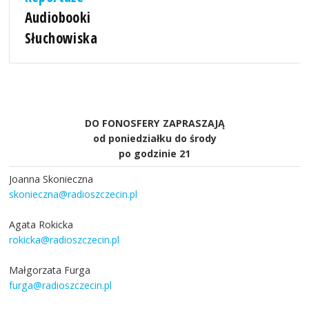
Audiobooki
Słuchowiska
DO FONOSFERY ZAPRASZAJĄ
od poniedziałku do środy
po godzinie 21
Joanna Skonieczna
skonieczna@radioszczecin.pl
Agata Rokicka
rokicka@radioszczecin.pl
Małgorzata Furga
furga@radioszczecin.pl