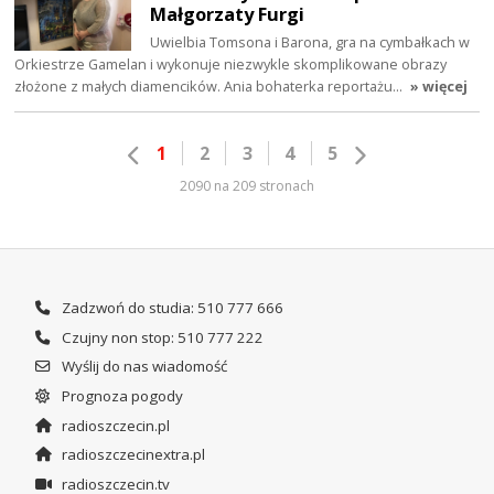
Małgorzaty Furgi
Uwielbia Tomsona i Barona, gra na cymbałkach w
Orkiestrze Gamelan i wykonuje niezwykle skomplikowane obrazy
złożone z małych diamencików. Ania bohaterka reportażu…
» więcej
1
2
3
4
5
2090 na 209 stronach
Zadzwoń do studia: 510 777 666
Czujny non stop: 510 777 222
Wyślij do nas wiadomość
Prognoza pogody
radioszczecin.pl
radioszczecinextra.pl
radioszczecin.tv