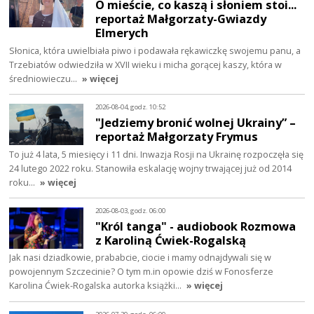
O mieście, co kaszą i słoniem stoi...
reportaż Małgorzaty-Gwiazdy
Elmerych
Słonica, która uwielbiała piwo i podawała rękawiczkę swojemu panu, a
Trzebiatów odwiedziła w XVII wieku i micha gorącej kaszy, która w
średniowieczu…
» więcej
2026-08-04, godz. 10:52
"Jedziemy bronić wolnej Ukrainy” –
reportaż Małgorzaty Frymus
To już 4 lata, 5 miesięcy i 11 dni. Inwazja Rosji na Ukrainę rozpoczęła się
24 lutego 2022 roku. Stanowiła eskalację wojny trwającej już od 2014
roku…
» więcej
2026-08-03, godz. 06:00
"Król tanga" - audiobook Rozmowa
z Karoliną Ćwiek-Rogalską
Jak nasi dziadkowie, prababcie, ciocie i mamy odnajdywali się w
powojennym Szczecinie? O tym m.in opowie dziś w Fonosferze
Karolina Ćwiek-Rogalska autorka książki…
» więcej