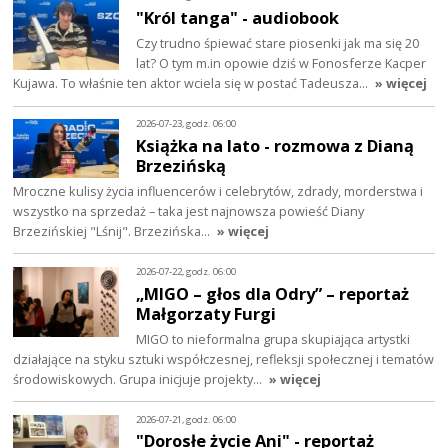
"Król tanga" - audiobook
Czy trudno śpiewać stare piosenki jak ma się 20
lat? O tym m.in opowie dziś w Fonosferze Kacper
Kujawa. To właśnie ten aktor wciela się w postać Tadeusza…
» więcej
2026-07-23, godz. 06:00
Książka na lato - rozmowa z Dianą
Brzezińską
Mroczne kulisy życia influencerów i celebrytów, zdrady, morderstwa i
wszystko na sprzedaż – taka jest najnowsza powieść Diany
Brzezińskiej "Lśnij". Brzezińska…
» więcej
2026-07-22, godz. 06:00
„MIGO – głos dla Odry” – reportaż
Małgorzaty Furgi
MIGO to nieformalna grupa skupiająca artystki
działające na styku sztuki współczesnej, refleksji społecznej i tematów
środowiskowych. Grupa inicjuje projekty…
» więcej
2026-07-21, godz. 06:00
"Dorosłe życie Ani" - reportaż