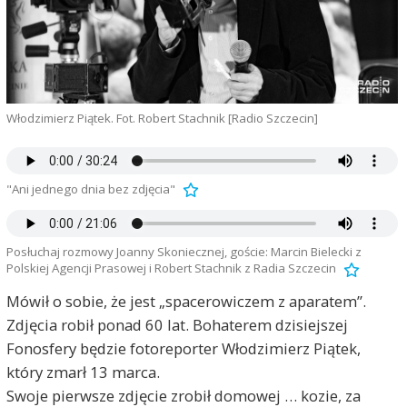
Włodzimierz Piątek. Fot. Robert Stachnik [Radio Szczecin]
"Ani jednego dnia bez zdjęcia"
Posłuchaj rozmowy Joanny Skoniecznej, goście: Marcin Bielecki z
Polskiej Agencji Prasowej i Robert Stachnik z Radia Szczecin
Mówił o sobie, że jest „spacerowiczem z aparatem”.
Zdjęcia robił ponad 60 lat. Bohaterem dzisiejszej
Fonosfery będzie fotoreporter Włodzimierz Piątek,
który zmarł 13 marca.
Swoje pierwsze zdjęcie zrobił domowej … kozie, za