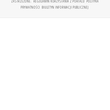
ZASTRZEŻONE.
REGULAMIN KORZYSTANIA Z PORTALU
POLITYKA
PRYWATNOŚCI
BIULETYN INFORMACJI PUBLICZNEJ