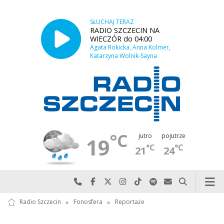
SŁUCHAJ TERAZ
RADIO SZCZECIN NA
WIECZÓR do 04:00
Agata Rokicka, Anna Kolmer,
Katarzyna Wolnik-Sayna
°C
jutro
pojutrze
19
°C
°C
21
24
Najlepiej po prostu do nas zadzwoń
Odwiedź nas na Facebook-u
Odwiedź nas na X
Odwiedź nas na Instagram-ie
Odwiedź nas na TikTok-u
Szukaj nas na Spotify
Wyślij do nas w
Szukaj
Radio Szczecin
»
Fonosfera
»
Reportaże