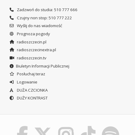
Zadzwoń do studia: 510 777 666
Czujny non stop: 510 777 222
Wyślij do nas wiadomość
Prognoza pogody
radioszczecin.pl
radioszczecinextra.pl
radioszczecin.tv
Biuletyn Informacji Publicznej
Posłuchaj teraz
Logowanie
DUŻA CZCIONKA
DUŻY KONTRAST