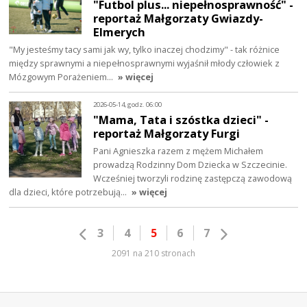
"Futbol plus... niepełnosprawność" -
reportaż Małgorzaty Gwiazdy-
Elmerych
"My jesteśmy tacy sami jak wy, tylko inaczej chodzimy" - tak różnice
między sprawnymi a niepełnosprawnymi wyjaśnił młody człowiek z
Mózgowym Porażeniem…
» więcej
2026-05-14, godz. 06:00
"Mama, Tata i szóstka dzieci" -
reportaż Małgorzaty Furgi
Pani Agnieszka razem z mężem Michałem
prowadzą Rodzinny Dom Dziecka w Szczecinie.
Wcześniej tworzyli rodzinę zastępczą zawodową
dla dzieci, które potrzebują…
» więcej
3
4
5
6
7
2091 na 210 stronach