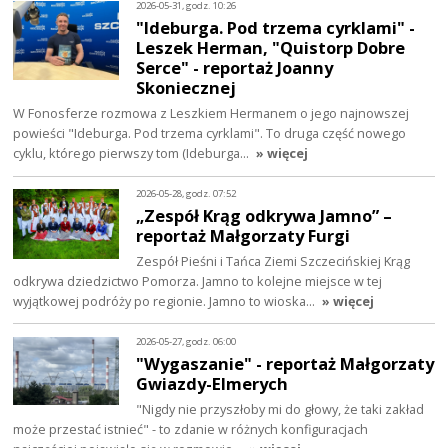
2026-05-31, godz. 10:26
"Ideburga. Pod trzema cyrklami" -
Leszek Herman, "Quistorp Dobre
Serce" - reportaż Joanny
Skoniecznej
W Fonosferze rozmowa z Leszkiem Hermanem o jego najnowszej
powieści "Ideburga. Pod trzema cyrklami". To druga część nowego
cyklu, którego pierwszy tom (Ideburga…
» więcej
2026-05-28, godz. 07:52
„Zespół Krąg odkrywa Jamno” –
reportaż Małgorzaty Furgi
Zespół Pieśni i Tańca Ziemi Szczecińskiej Krąg
odkrywa dziedzictwo Pomorza. Jamno to kolejne miejsce w tej
wyjątkowej podróży po regionie. Jamno to wioska…
» więcej
2026-05-27, godz. 06:00
"Wygaszanie" - reportaż Małgorzaty
Gwiazdy-Elmerych
"Nigdy nie przyszłoby mi do głowy, że taki zakład
może przestać istnieć" - to zdanie w różnych konfiguracjach