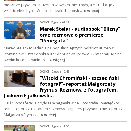
pierwsze prywatne muzeum w Szczecinie. I było, ale krótko. Jego
właścicielem był dr Wojciech Lizak - historyk…
» więcej
2026-05-20, godz. 06:15
Marek Stelar - audiobook "Blizny"
oraz rozmowa o premierze
"Renegata"
Marek Stelar - to jeden z najpopularniejszych polskich autorów
kryminałów. Szczeciński autor debiutował prawie 12 lat temu. Ma na
swoim koncie kryminały…
» więcej
2026-05-19, godz. 10:42
"Witold Chromiński - szczeciński
fotograf"- reportaż Małgorzaty
Frymus. Rozmowa z fotografem,
Jackiem Fijałkowsk…
Dziś "Fonosfera" z odgłosem migawki w tle. Fotografia i pamięć - to
temat reportażu, a potem rozmowy. Najpierw przypomnimy reportaż
Małgorzaty Frymus…
» więcej
2026-05-16, godz. 11:00