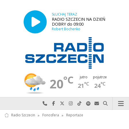
SŁUCHAJ TERAZ
RADIO SZCZECIN NA DZIEŃ
DOBRY do 09:00
Robert Bochenko
°C
jutro
pojutrze
20
°C
°C
21
24
Najlepiej po prostu do nas zadzwoń
Odwiedź nas na Facebook-u
Odwiedź nas na X
Odwiedź nas na Instagram-ie
Odwiedź nas na TikTok-u
Szukaj nas na Spotify
Wyślij do nas w
Szukaj
Radio Szczecin
»
Fonosfera
»
Reportaże