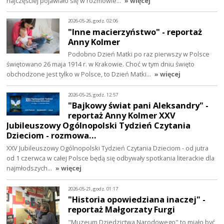
najczęściej pojawiało się w rozmowie…
» więcej
2026-05-26, godz. 02:06
"Inne macierzyństwo" - reportaż
Anny Kolmer
Podobno Dzień Matki po raz pierwszy w Polsce
świętowano 26 maja 1914 r. w Krakowie. Choć w tym dniu święto
obchodzone jest tylko w Polsce, to Dzień Matki…
» więcej
2026-05-25, godz. 12:57
"Bajkowy świat pani Aleksandry" -
reportaż Anny Kolmer XXV
Jubileuszowy Ogólnopolski Tydzień Czytania
Dzieciom - rozmowa…
XXV Jubileuszowy Ogólnopolski Tydzień Czytania Dzieciom - od jutra
od 1 czerwca w całej Polsce będą się odbywały spotkania literackie dla
najmłodszych…
» więcej
2026-05-21, godz. 01:17
"Historia opowiedziana inaczej" -
reportaż Małgorzaty Furgi
"Muzeum Dziedzictwa Narodowego" to miało być