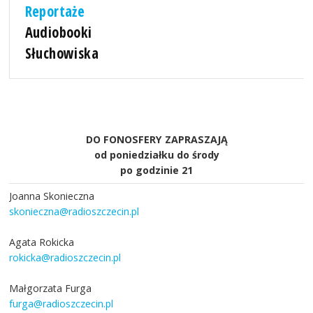
Reportaże
Audiobooki
Słuchowiska
DO FONOSFERY ZAPRASZAJĄ
od poniedziałku do środy
po godzinie 21
Joanna Skonieczna
skonieczna@radioszczecin.pl
Agata Rokicka
rokicka@radioszczecin.pl
Małgorzata Furga
furga@radioszczecin.pl