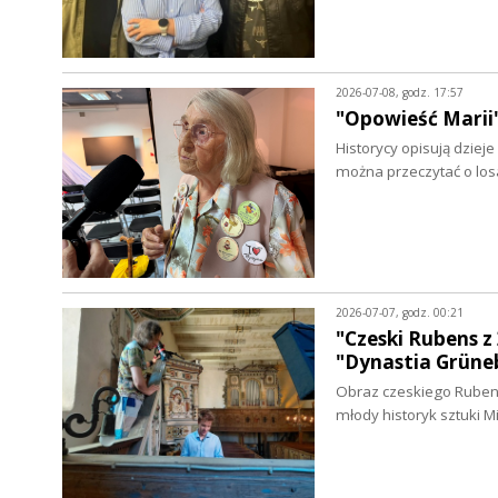
2026-07-08, godz. 17:57
"Opowieść Marii"
Historycy opisują dziej
można przeczytać o los
2026-07-07, godz. 00:21
"Czeski Rubens 
"Dynastia Grün
Obraz czeskiego Rubens
młody historyk sztuki 