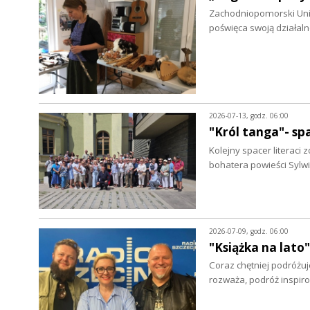
Zachodniopomorski Uniw
poświęca swoją działa
2026-07-13, godz. 06:00
"Król tanga"- s
Kolejny spacer literac
bohatera powieści Sylwi
2026-07-09, godz. 06:00
"Książka na lato
Coraz chętniej podróżuj
rozważa, podróż inspir