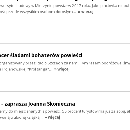
ersytet Ludowy w Mierzynie powstał w 2017 roku. Jako placówka niepub
lność przede wszystkim osobom dorosłym…
» więcej
pacer śladami bohaterów powieści
i zorganizowany przez Radio Szczecin za nami. Tym razem podróżowaliśm
i Trojanowskiej "Król tanga"…
» więcej
" - zaprasza Joanna Skonieczna
emy do miejsc znanych z powieści. 55 procent turystów ma już za sobą, a
owaną ulubioną książką…
» więcej