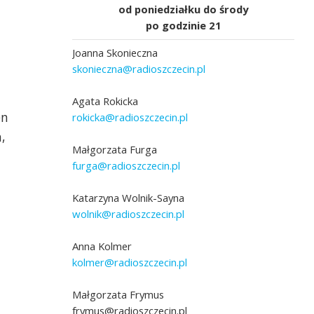
od poniedziałku do środy
po godzinie 21
Joanna Skonieczna
skonieczna@radioszczecin.pl
Agata Rokicka
en
rokicka@radioszczecin.pl
,
Małgorzata Furga
furga@radioszczecin.pl
Katarzyna Wolnik-Sayna
wolnik@radioszczecin.pl
Anna Kolmer
kolmer@radioszczecin.pl
Małgorzata Frymus
frymus@radioszczecin.pl