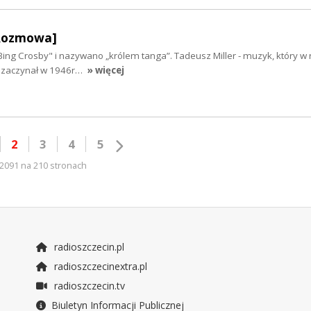
[Rozmowa]
ing Crosby" i nazywano „królem tanga”. Tadeusz Miller - muzyk, który w 
rę zaczynał w 1946r…
» więcej
2
3
4
5
2091 na 210 stronach
radioszczecin.pl
radioszczecinextra.pl
radioszczecin.tv
Biuletyn Informacji Publicznej