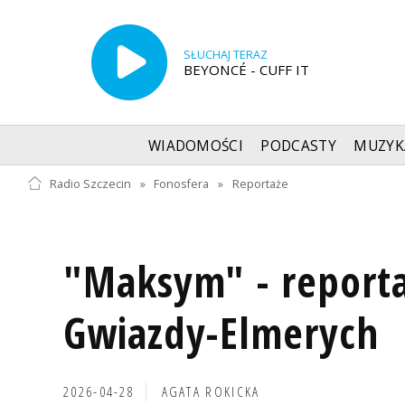
SŁUCHAJ TERAZ
BEYONCÉ - CUFF IT
WIADOMOŚCI
PODCASTY
MUZYK
Radio Szczecin
»
Fonosfera
»
Reportaże
"Maksym" - reporta
Gwiazdy-Elmerych
2026-04-28
AGATA ROKICKA