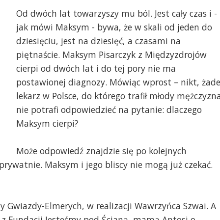
Od dwóch lat towarzyszy mu ból. Jest cały czas i -
jak mówi Maksym - bywa, że w skali od jeden do
dziesięciu, jest na dziesięć, a czasami na
piętnaście. Maksym Pisarczyk z Międzyzdrojów
cierpi od dwóch lat i do tej pory nie ma
postawionej diagnozy. Mówiąc wprost – nikt, żad
lekarz w Polsce, do którego trafił młody mężczyzna
nie potrafi odpowiedzieć na pytanie: dlaczego
Maksym cierpi?
Może odpowiedź znajdzie się po kolejnych
prywatnie. Maksym i jego bliscy nie mogą już czekać.
ty Gwiazdy-Elmerych, w realizacji Wawrzyńca Szwai. A
 z Fundacji Jesteśmy pod Ścianą, mamą Antosi o