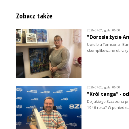
Zobacz także
2026-07-21, godz. 06:00
"Dorosłe życie A
Uwielbia Tomsona i Bar
skomplikowane obrazy 
2026-07-20, godz. 06:00
"Król tanga" - 
Do jakiego Szczecina pr
1946 roku? W poniedzi