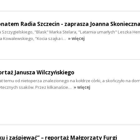
onatem Radia Szczecin - zaprasza Joanna Skonieczn
ina Szczygielskiego, "Blask" Marka Stelara, "Latarnia umarłych" Leszka H
a Kowalewskiego, "Kocia szajka i…
» więcej
rtaż Janusza Wilczyńskiego
 lat temu od nietoperza znalezionego na kołdrze córki, a skończyło na 
żytecznych ssaków. Przez kilkanaście…
» więcej
u i zaśpiewać” – reportaż Małgorzaty Furgi