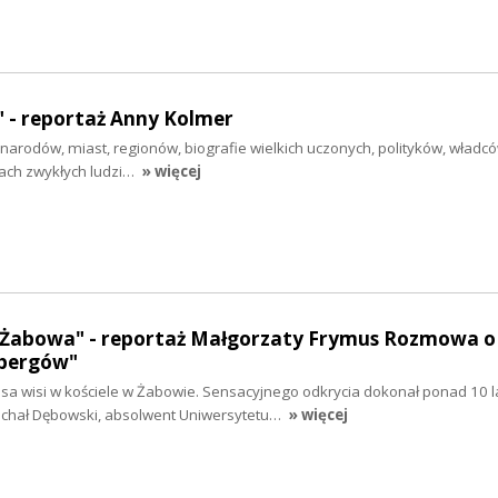
 - reportaż Anny Kolmer
e narodów, miast, regionów, biografie wielkich uczonych, polityków, władcó
ach zwykłych ludzi…
» więcej
z Żabowa" - reportaż Małgorzaty Frymus Rozmowa o 
ebergów"
a wisi w kościele w Żabowie. Sensacyjnego odkrycia dokonał ponad 10 l
Michał Dębowski, absolwent Uniwersytetu…
» więcej