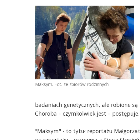
Maksym. Fot. ze zbiorów rodzinnych
badaniach genetycznych, ale robione są 
Choroba – czymkolwiek jest – postępuje.
"Maksym" - to tytuł reportażu Małgorza
po reportażu - rozmowa z Kingą Stępień