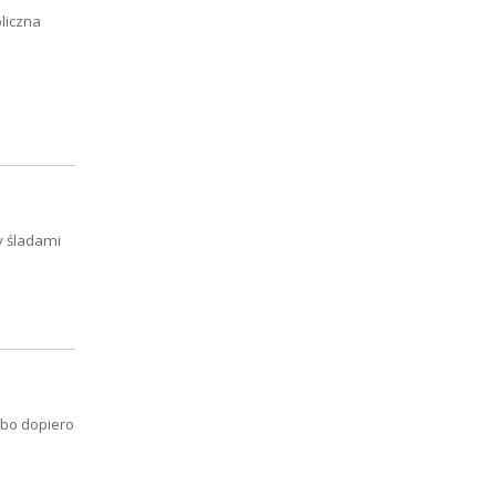
liczna
y śladami
lbo dopiero