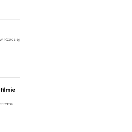
w. Rzadziej
filmie
at temu