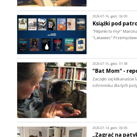
2026-07-16, godz. 06:00
Książki pod patr
"Filipinki to my!" Marc
"Latawiec" Przemysław
2026-07-15, godz. 01:38
"Bat Mom" - repo
Zaczęło się kilkanaście
schronisku dla tych po
2026-07-14, godz. 06:00
„Zagrać na patyk