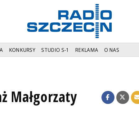
A
KONKURSY
STUDIO S-1
REKLAMA
O NAS
ż Małgorzaty