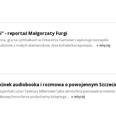
ni" - reportaż Małgorzaty Furgi
ona, gra na cymbałkach w Orkiestrze Gamelan i wykonuje niezwykle
złożone z małych diamencików. Ania bohaterka reportażu…
» więcej
odcinek audiobooka i rozmowa o powojennym Szczeci
zyjechali Luna i Tadeusz Millerowie? Jaka atmosfera panowała w mieście
ałkowej Fonosferze posłuchamy kolejnego…
» więcej