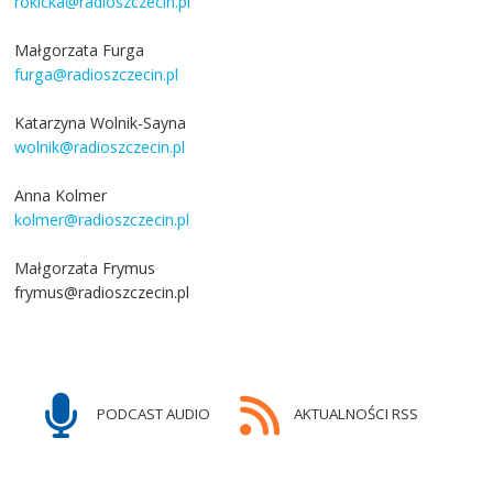
rokicka@radioszczecin.pl
Małgorzata Furga
furga@radioszczecin.pl
Katarzyna Wolnik-Sayna
wolnik@radioszczecin.pl
Anna Kolmer
kolmer@radioszczecin.pl
Małgorzata Frymus
frymus@radioszczecin.pl
PODCAST AUDIO
AKTUALNOŚCI RSS