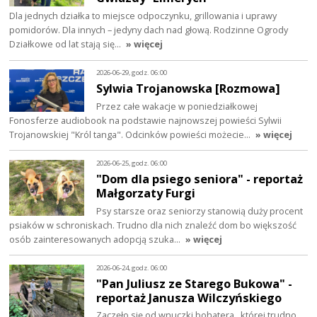
Dla jednych działka to miejsce odpoczynku, grillowania i uprawy
pomidorów. Dla innych – jedyny dach nad głową. Rodzinne Ogrody
Działkowe od lat stają się…
» więcej
2026-06-29, godz. 06:00
Sylwia Trojanowska [Rozmowa]
Przez całe wakacje w poniedziałkowej
Fonosferze audiobook na podstawie najnowszej powieści Sylwii
Trojanowskiej "Król tanga". Odcinków powieści możecie…
» więcej
2026-06-25, godz. 06:00
"Dom dla psiego seniora" - reportaż
Małgorzaty Furgi
Psy starsze oraz seniorzy stanowią duży procent
psiaków w schroniskach. Trudno dla nich znaleźć dom bo większość
osób zainteresowanych adopcją szuka…
» więcej
2026-06-24, godz. 06:00
"Pan Juliusz ze Starego Bukowa" -
reportaż Janusza Wilczyńskiego
Zaczęło się od wnuczki bohatera , której trudno