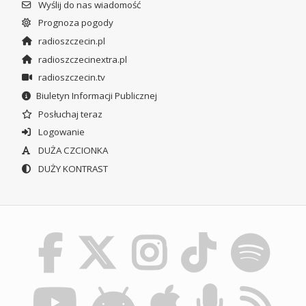
Wyślij do nas wiadomość
Prognoza pogody
radioszczecin.pl
radioszczecinextra.pl
radioszczecin.tv
Biuletyn Informacji Publicznej
Posłuchaj teraz
Logowanie
DUŻA CZCIONKA
DUŻY KONTRAST