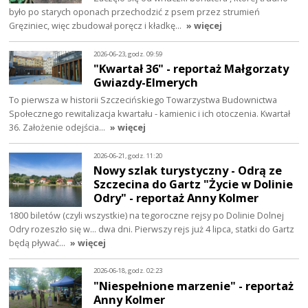
było po starych oponach przechodzić z psem przez strumień
Gręziniec, więc zbudował poręcz i kładkę…
» więcej
2026-06-23, godz. 09:59
"Kwartał 36" - reportaż Małgorzaty
Gwiazdy-Elmerych
To pierwsza w historii Szczecińskiego Towarzystwa Budownictwa
Społecznego rewitalizacja kwartału - kamienic i ich otoczenia. Kwartał
36. Założenie odejścia…
» więcej
2026-06-21, godz. 11:20
Nowy szlak turystyczny - Odrą ze
Szczecina do Gartz "Życie w Dolinie
Odry" - reportaż Anny Kolmer
1800 biletów (czyli wszystkie) na tegoroczne rejsy po Dolinie Dolnej
Odry rozeszło się w... dwa dni. Pierwszy rejs już 4 lipca, statki do Gartz
będą pływać…
» więcej
2026-06-18, godz. 02:23
"Niespełnione marzenie" - reportaż
Anny Kolmer