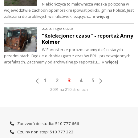
Niekłończyca to malownicza wioska położona w
województwie zachodniopomorskim (powiat policki, gmina Police). Jest
zaliczana do urokliwych wsi ulicówek leżących…
» więcej
2026-06-17, godz. 06:00
"Kolekcjoner czasu" - reportaż Anny
Kolmer
W Fonosferze porozmawiamy dziś o starych
przedmiotach. Będzie o drobiazgach z czasów PRL i przedwojennych
artefaktach. Zaczniemy od archiwalnego reportażu…
» więcej
1
2
3
4
5
2091 na 210 stronach
Zadzwoń do studia: 510 777 666
Czujny non stop: 510 777 222