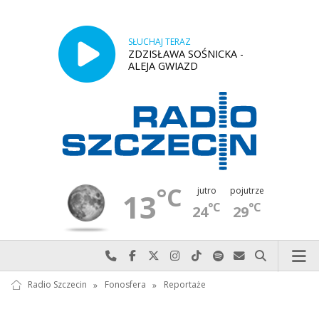
SŁUCHAJ TERAZ
ZDZISŁAWA SOŚNICKA -
ALEJA GWIAZD
°C
jutro
pojutrze
13
°C
°C
24
29
Najlepiej po prostu do nas zadzwoń
Odwiedź nas na Facebook-u
Odwiedź nas na X
Odwiedź nas na Instagram-ie
Odwiedź nas na TikTok-u
Szukaj nas na Spotify
Wyślij do nas w
Szukaj
Radio Szczecin
»
Fonosfera
»
Reportaże