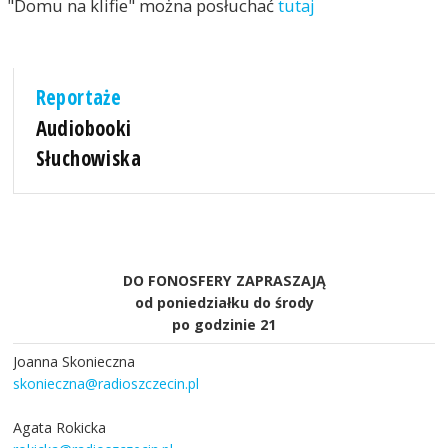
"Domu na klifie" można posłuchać
tutaj
Reportaże
Audiobooki
Słuchowiska
DO FONOSFERY ZAPRASZAJĄ
od poniedziałku do środy
po godzinie 21
Joanna Skonieczna
skonieczna@radioszczecin.pl
Agata Rokicka