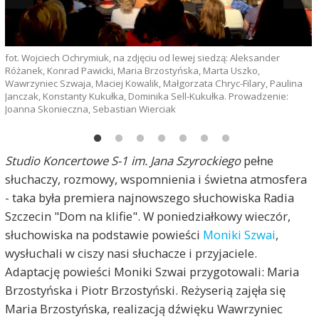
fot. Wojciech Ochrymiuk, na zdjęciu od lewej siedzą: Aleksander
f
Różanek, Konrad Pawicki, Maria Brzostyńska, Marta Uszko,
Wawrzyniec Szwaja, Maciej Kowalik, Małgorzata Chryc-Filary, Paulina
Janczak, Konstanty Kukułka, Dominika Sell-Kukułka. Prowadzenie:
Joanna Skonieczna, Sebastian Wierciak
Studio Koncertowe S-1 im. Jana Szyrockiego
pełne
słuchaczy, rozmowy, wspomnienia i świetna atmosfera
- taka była premiera najnowszego słuchowiska Radia
Szczecin "Dom na klifie". W poniedziałkowy wieczór,
słuchowiska na podstawie powieści
Moniki Szwai
,
wysłuchali w ciszy nasi słuchacze i przyjaciele.
Adaptację powieści Moniki Szwai przygotowali: Maria
Brzostyńska i Piotr Brzostyński. Reżyserią zajęła się
Maria Brzostyńska, realizacją dźwięku Wawrzyniec