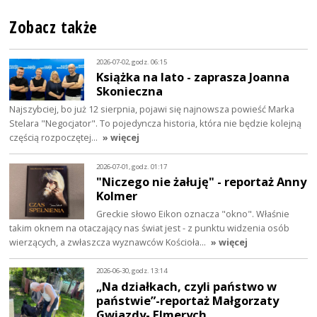
Zobacz także
2026-07-02, godz. 06:15
Książka na lato - zaprasza Joanna
Skonieczna
Najszybciej, bo już 12 sierpnia, pojawi się najnowsza powieść Marka
Stelara "Negocjator". To pojedyncza historia, która nie będzie kolejną
częścią rozpoczętej…
» więcej
2026-07-01, godz. 01:17
"Niczego nie żałuję" - reportaż Anny
Kolmer
Greckie słowo Eikon oznacza "okno". Właśnie
takim oknem na otaczający nas świat jest - z punktu widzenia osób
wierzących, a zwłaszcza wyznawców Kościoła…
» więcej
2026-06-30, godz. 13:14
„Na działkach, czyli państwo w
państwie”-reportaż Małgorzaty
Gwiazdy- Elmerych