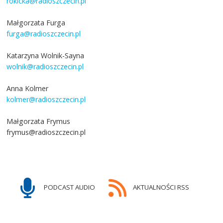
rokicka@radioszczecin.pl
Małgorzata Furga
furga@radioszczecin.pl
Katarzyna Wolnik-Sayna
wolnik@radioszczecin.pl
Anna Kolmer
kolmer@radioszczecin.pl
Małgorzata Frymus
frymus@radioszczecin.pl
PODCAST AUDIO
AKTUALNOŚCI RSS