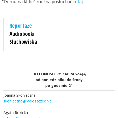
"Domu na klifie" można posłuchać
tutaj
Reportaże
Audiobooki
Słuchowiska
DO FONOSFERY ZAPRASZAJĄ
od poniedziałku do środy
po godzinie 21
Joanna Skonieczna
skonieczna@radioszczecin.pl
Agata Rokicka