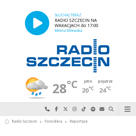
SŁUCHAJ TERAZ
RADIO SZCZECIN NA
WAKACJACH do 17:00
Milena Milewska
°C
jutro
pojutrze
28
°C
°C
20
24
Najlepiej po prostu do nas zadzwoń
Odwiedź nas na Facebook-u
Odwiedź nas na X
Odwiedź nas na Instagram-ie
Odwiedź nas na TikTok-u
Szukaj nas na Spotify
Wyślij do nas w
Szukaj
Radio Szczecin
»
Fonosfera
»
Reportaże