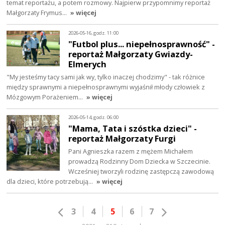
temat reportażu, a potem rozmowy. Najpierw przypomnimy reportaż
Małgorzaty Frymus…
» więcej
2026-05-16, godz. 11:00
"Futbol plus... niepełnosprawność" -
reportaż Małgorzaty Gwiazdy-
Elmerych
"My jesteśmy tacy sami jak wy, tylko inaczej chodzimy" - tak różnice
między sprawnymi a niepełnosprawnymi wyjaśnił młody człowiek z
Mózgowym Porażeniem…
» więcej
2026-05-14, godz. 06:00
"Mama, Tata i szóstka dzieci" -
reportaż Małgorzaty Furgi
Pani Agnieszka razem z mężem Michałem
prowadzą Rodzinny Dom Dziecka w Szczecinie.
Wcześniej tworzyli rodzinę zastępczą zawodową
dla dzieci, które potrzebują…
» więcej
3
4
5
6
7