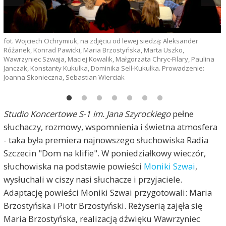
fot. Wojciech Ochrymiuk, na zdjęciu od lewej siedzą: Aleksander
f
Różanek, Konrad Pawicki, Maria Brzostyńska, Marta Uszko,
Wawrzyniec Szwaja, Maciej Kowalik, Małgorzata Chryc-Filary, Paulina
Janczak, Konstanty Kukułka, Dominika Sell-Kukułka. Prowadzenie:
Joanna Skonieczna, Sebastian Wierciak
Studio Koncertowe S-1 im. Jana Szyrockiego
pełne
słuchaczy, rozmowy, wspomnienia i świetna atmosfera
- taka była premiera najnowszego słuchowiska Radia
Szczecin "Dom na klifie". W poniedziałkowy wieczór,
słuchowiska na podstawie powieści
Moniki Szwai
,
wysłuchali w ciszy nasi słuchacze i przyjaciele.
Adaptację powieści Moniki Szwai przygotowali: Maria
Brzostyńska i Piotr Brzostyński. Reżyserią zajęła się
Maria Brzostyńska, realizacją dźwięku Wawrzyniec