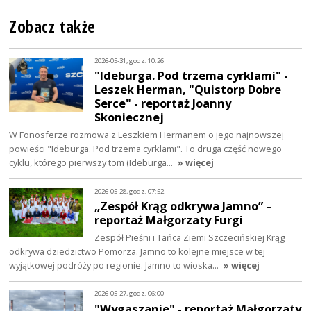
Zobacz także
2026-05-31, godz. 10:26
"Ideburga. Pod trzema cyrklami" -
Leszek Herman, "Quistorp Dobre
Serce" - reportaż Joanny
Skoniecznej
W Fonosferze rozmowa z Leszkiem Hermanem o jego najnowszej
powieści "Ideburga. Pod trzema cyrklami". To druga część nowego
cyklu, którego pierwszy tom (Ideburga…
» więcej
2026-05-28, godz. 07:52
„Zespół Krąg odkrywa Jamno” –
reportaż Małgorzaty Furgi
Zespół Pieśni i Tańca Ziemi Szczecińskiej Krąg
odkrywa dziedzictwo Pomorza. Jamno to kolejne miejsce w tej
wyjątkowej podróży po regionie. Jamno to wioska…
» więcej
2026-05-27, godz. 06:00
"Wygaszanie" - reportaż Małgorzaty