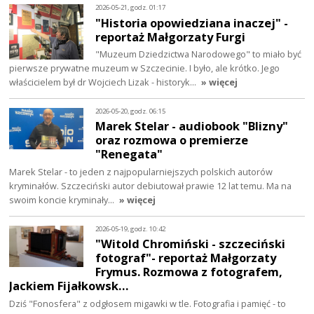
2026-05-21, godz. 01:17
"Historia opowiedziana inaczej" -
reportaż Małgorzaty Furgi
"Muzeum Dziedzictwa Narodowego" to miało być
pierwsze prywatne muzeum w Szczecinie. I było, ale krótko. Jego
właścicielem był dr Wojciech Lizak - historyk…
» więcej
2026-05-20, godz. 06:15
Marek Stelar - audiobook "Blizny"
oraz rozmowa o premierze
"Renegata"
Marek Stelar - to jeden z najpopularniejszych polskich autorów
kryminałów. Szczeciński autor debiutował prawie 12 lat temu. Ma na
swoim koncie kryminały…
» więcej
2026-05-19, godz. 10:42
"Witold Chromiński - szczeciński
fotograf"- reportaż Małgorzaty
Frymus. Rozmowa z fotografem,
Jackiem Fijałkowsk…
Dziś "Fonosfera" z odgłosem migawki w tle. Fotografia i pamięć - to