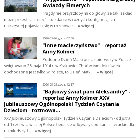
Gwiazdy-Elmerych
"Nigdy nie przyszłoby mi do głowy, że taki zakład
może przestać istnieć" - to zdanie w różnych konfiguracjach
najczęściej pojawiało się w rozmowie…
» więcej
2026-05-26, godz. 02:06
"Inne macierzyństwo" - reportaż
Anny Kolmer
Podobno Dzień Matki po raz pierwszy w Polsce
świętowano 26 maja 1914 r. w Krakowie. Choć w tym dniu święto
obchodzone jest tylko w Polsce, to Dzień Matki…
» więcej
2026-05-25, godz. 12:57
"Bajkowy świat pani Aleksandry" -
reportaż Anny Kolmer XXV
Jubileuszowy Ogólnopolski Tydzień Czytania
Dzieciom - rozmowa…
XXV Jubileuszowy Ogólnopolski Tydzień Czytania Dzieciom - od jutra
od 1 czerwca w całej Polsce będą się odbywały spotkania literackie dla
najmłodszych…
» więcej