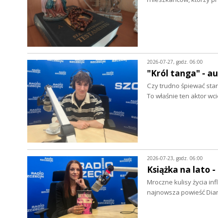
2026-07-27, godz. 06:00
"Król tanga" - a
Czy trudno śpiewać star
To właśnie ten aktor wc
2026-07-23, godz. 06:00
Książka na lato 
Mroczne kulisy życia in
najnowsza powieść Dian