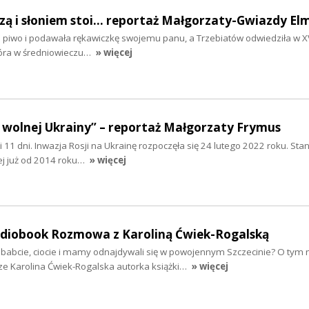
szą i słoniem stoi... reportaż Małgorzaty-Gwiazdy El
ła piwo i podawała rękawiczkę swojemu panu, a Trzebiatów odwiedziła w XV
tóra w średniowieczu…
» więcej
 wolnej Ukrainy” – reportaż Małgorzaty Frymus
y i 11 dni. Inwazja Rosji na Ukrainę rozpoczęła się 24 lutego 2022 roku. Sta
ej już od 2014 roku…
» więcej
audiobook Rozmowa z Karoliną Ćwiek-Rogalską
ababcie, ciocie i mamy odnajdywali się w powojennym Szczecinie? O tym 
ze Karolina Ćwiek-Rogalska autorka książki…
» więcej