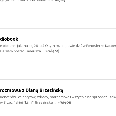
udiobook
e piosenki jak ma się 20 lat? O tym m.in opowie dziś w Fonosferze Kacpe
iela się w postać Tadeusza…
» więcej
- rozmowa z Dianą Brzezińską
fluencerów i celebrytów, zdrady, morderstwa i wszystko na sprzedaż – taka
y Brzezińskiej "Lśnij". Brzezińska…
» więcej