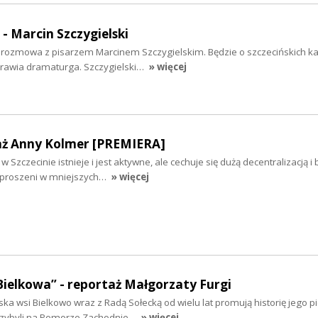
 - Marcin Szczygielski
iś rozmowa z pisarzem Marcinem Szczygielskim. Będzie o szczecińskich k
yprawia dramaturga. Szczygielski…
» więcej
aż Anny Kolmer [PREMIERA]
 Szczecinie istnieje i jest aktywne, ale cechuje się dużą decentralizacją i
ozproszeni w mniejszych…
» więcej
Bielkowa” - reportaż Małgorzaty Furgi
ska wsi Bielkowo wraz z Radą Sołecką od wielu lat promują historię jego 
rzybyli na Pomorze Zachodnie…
» więcej