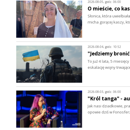
2026-08-05, godz. 06:00
O mieście, co ka
Słonica, która uwielbia
micha gorącej kaszy, k
2026-08-04, godz. 10:52
"Jedziemy bronić
To już 4 lata, 5 miesięc
eskalację wojny trwając
2026-08-03, godz. 06:00
"Król tanga" - 
Jak nasi dziadkowie, pr
opowie dziś w Fonosfer