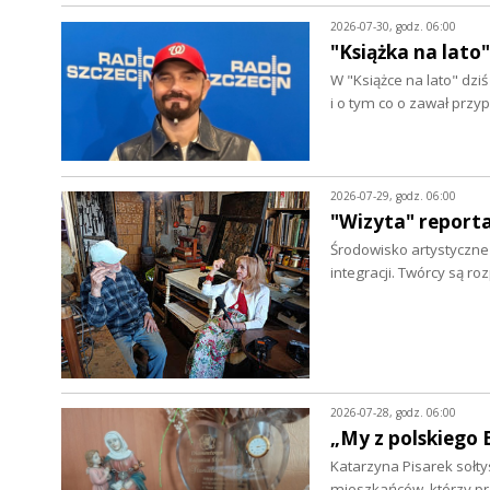
2026-07-30, godz. 06:00
"Książka na lato"
W "Książce na lato" dz
i o tym co o zawał prz
2026-07-29, godz. 06:00
"Wizyta" report
Środowisko artystyczne w
integracji. Twórcy są r
2026-07-28, godz. 06:00
„My z polskiego 
Katarzyna Pisarek sołty
mieszkańców, którzy p