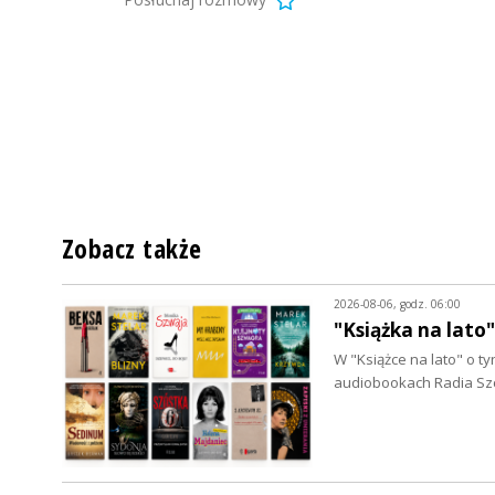
 Ziemi
Pa
Szc
Zobacz także
2026-08-06, godz. 06:00
"Książka na lato
W "Książce na lato" o 
audiobookach Radia Szc