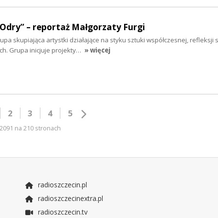
 Odry” – reportaż Małgorzaty Furgi
a skupiająca artystki działające na styku sztuki współczesnej, refleksji s
. Grupa inicjuje projekty…
» więcej
2
3
4
5
2091 na 210 stronach
radioszczecin.pl
radioszczecinextra.pl
radioszczecin.tv