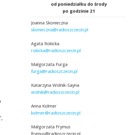
od poniedziałku do środy
po godzinie 21
Joanna Skonieczna
skonieczna@radioszczecin.pl
Agata Rokicka
rokicka@radioszczecin.pl
Małgorzata Furga
furga@radioszczecin.pl
Krąg w strojach Jamneńskich, fot z zasobó
ZPiT Ziemi Szczecińskiej Krąg
Katarzyna Wolnik-Sayna
wolnik@radioszczecin.pl
o
Anna Kolmer
kolmer@radioszczecin.pl
”,
Małgorzata Frymus
frymus@radioszczecin.pl