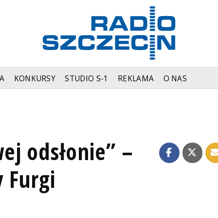
A
KONKURSY
STUDIO S-1
REKLAMA
O NAS
ej odsłonie” –
 Furgi