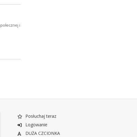
połecznej i
Posłuchaj teraz
Logowanie
DUŻA CZCIONKA