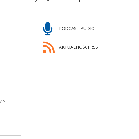
bów ZPiT Ziemi
PODCAST AUDIO
AKTUALNOŚCI RSS
y o