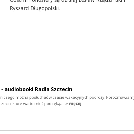
nna młoda, fot z zasobów ZPiT Ziemi
Pan młody, fot z zaso
zecińskiej Krąg
Szczecińskiej Krąg
Ryszard Długopolski.
" - audiobooki Radia Szczecin
tym czego można posłuchać w czasie wakacyjnych podróży. Porozmawiam
zecin, które warto mieć pod ręką…
» więcej