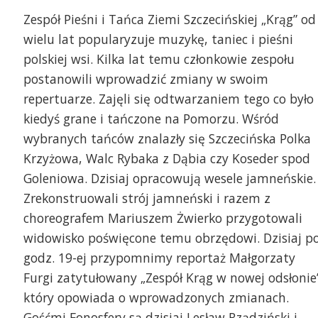
Zespół Pieśni i Tańca Ziemi Szczecińskiej „Krąg” od
wielu lat popularyzuje muzykę, taniec i pieśni
polskiej wsi. Kilka lat temu członkowie zespołu
postanowili wprowadzić zmiany w swoim
repertuarze. Zajęli się odtwarzaniem tego co było
kiedyś grane i tańczone na Pomorzu. Wśród
wybranych tańców znalazły się Szczecińska Polka
Krzyżowa, Walc Rybaka z Dąbia czy Koseder spod
Goleniowa. Dzisiaj opracowują wesele jamneńskie.
Zrekonstruowali strój jamneński i razem z
choreografem Mariuszem Żwierko przygotowali
widowisko poświęcone temu obrzędowi. Dzisiaj p
godz. 19-ej przypomnimy reportaż Małgorzaty
Furgi zatytułowany „Zespół Krąg w nowej odsłonie
który opowiada o wprowadzonych zmianach.
Gośćmi Fonosfery są dzisiaj Lesław Rządziński i