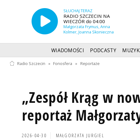
SŁUCHAJ TERAZ
RADIO SZCZECIN NA
WIECZÓR do 04:00
Małgorzata Frymus, Anna
Kolmer, Joanna Skonieczna
WIADOMOŚCI
PODCASTY
MUZYK
Radio Szczecin
»
Fonosfera
»
Reportaże
„Zespół Krąg w now
reportaż Małgorzaty
2026-04-30
MAŁGORZATA JURGIEL