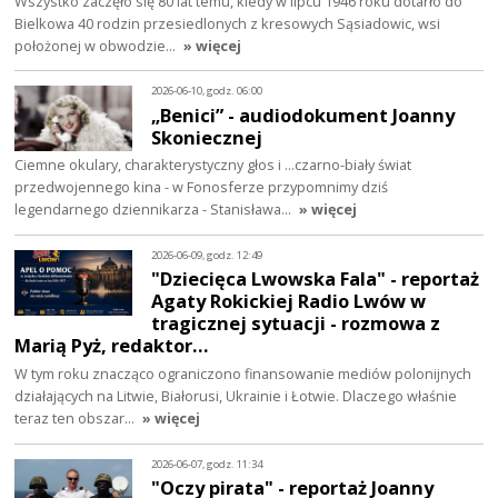
Wszystko zaczęło się 80 lat temu, kiedy w lipcu 1946 roku dotarło do
Bielkowa 40 rodzin przesiedlonych z kresowych Sąsiadowic, wsi
położonej w obwodzie…
» więcej
2026-06-10, godz. 06:00
„Benici” - audiodokument Joanny
Skoniecznej
Ciemne okulary, charakterystyczny głos i ...czarno-biały świat
przedwojennego kina - w Fonosferze przypomnimy dziś
legendarnego dziennikarza - Stanisława…
» więcej
2026-06-09, godz. 12:49
"Dziecięca Lwowska Fala" - reportaż
Agaty Rokickiej Radio Lwów w
tragicznej sytuacji - rozmowa z
Marią Pyż, redaktor…
W tym roku znacząco ograniczono finansowanie mediów polonijnych
działających na Litwie, Białorusi, Ukrainie i Łotwie. Dlaczego właśnie
teraz ten obszar…
» więcej
2026-06-07, godz. 11:34
"Oczy pirata" - reportaż Joanny