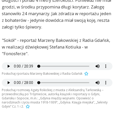
długości i ponad 4 metry szerokości. Ponieważ nie miał
grodzi, w środku przypomina długi korytarz. Załogę
stanowiło 24 marynarzy. Jak zdradza w reportażu jeden
z bohaterów - jedynie dowódca miał swoją koję, reszta
załogi tylko śpiwory.
"Sokół" - reportaż Marzeny Bakowskiej z Radia Gdańsk,
w realizacji dźwiękowej Stefana Kotiuka - w
"Fonosferze".
Posłuchaj rportażu Marzeny Bakowskiej z Radia Gdańsk
Posłuchaj rozmowy Agaty Rokickiej z miasta z Aleksandrą Tarkowską –
przewodniczką po Trójmieście, autorką książek i reportaży o Gdyni,
Gdańsku i Sopocie, m.in.: „Gdynia między wojnami. Opowieść o
narodzinach i życiu miasta 1918-1939”; „Gdynia. Księga miejska”, „Sekrety
Gdyni” Cz. 1 i 2.