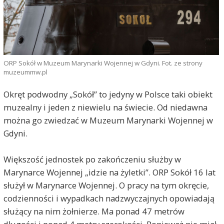
ORP Sokół w Muzeum Marynarki Wojennej w Gdyni. Fot. ze strony
muzeummw.pl
Okręt podwodny „Sokół” to jedyny w Polsce taki obiekt
muzealny i jeden z niewielu na świecie. Od niedawna
można go zwiedzać w Muzeum Marynarki Wojennej w
Gdyni.
Większość jednostek po zakończeniu służby w
Marynarce Wojennej „idzie na żyletki”. ORP Sokół 16 lat
służył w Marynarce Wojennej. O pracy na tym okręcie,
codzienności i wypadkach nadzwyczajnych opowiadają
służący na nim żołnierze. Ma ponad 47 metrów