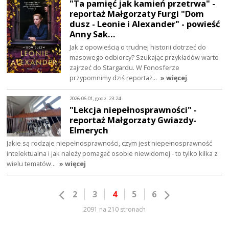
"Ta pamięć jak kamień przetrwa" -
reportaż Małgorzaty Furgi "Dom
dusz - Leonie i Alexander" - powieść
Anny Sak…
Jak z opowieścią o trudnej historii dotrzeć do
masowego odbiorcy? Szukając przykładów warto
zajrzeć do Stargardu. W Fonosferze
przypomnimy dziś reportaż…
» więcej
2026-06-01, godz. 23:24
"Lekcja niepełnosprawności" -
reportaż Małgorzaty Gwiazdy-
Elmerych
Jakie są rodzaje niepełnosprawności, czym jest niepełnosprawność
intelektualna i jak należy pomagać osobie niewidomej - to tylko kilka z
wielu tematów…
» więcej
2
3
4
5
6
2091 na 210 stronach