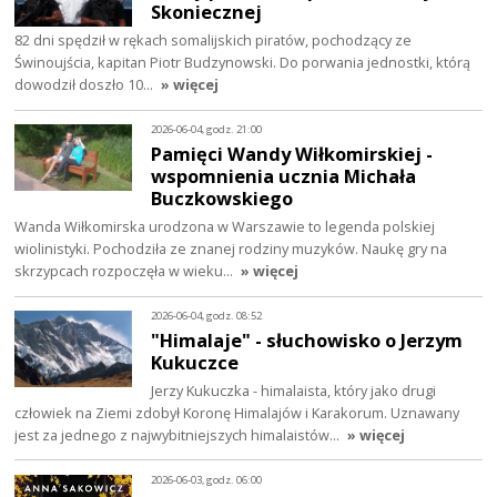
Skoniecznej
82 dni spędził w rękach somalijskich piratów, pochodzący ze
Świnoujścia, kapitan Piotr Budzynowski. Do porwania jednostki, którą
dowodził doszło 10…
» więcej
2026-06-04, godz. 21:00
Pamięci Wandy Wiłkomirskiej -
wspomnienia ucznia Michała
Buczkowskiego
Wanda Wiłkomirska urodzona w Warszawie to legenda polskiej
wiolinistyki. Pochodziła ze znanej rodziny muzyków. Naukę gry na
skrzypcach rozpoczęła w wieku…
» więcej
2026-06-04, godz. 08:52
"Himalaje" - słuchowisko o Jerzym
Kukuczce
Jerzy Kukuczka - himalaista, który jako drugi
człowiek na Ziemi zdobył Koronę Himalajów i Karakorum. Uznawany
jest za jednego z najwybitniejszych himalaistów…
» więcej
2026-06-03, godz. 06:00