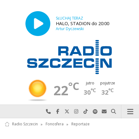
SŁUCHAJ TERAZ
HALO, STADION do 20:00
Artur Dyczewski
°C
jutro
pojutrze
22
°C
°C
30
32
Najlepiej po prostu do nas zadzwoń
Odwiedź nas na Facebook-u
Odwiedź nas na X
Odwiedź nas na Instagram-ie
Odwiedź nas na TikTok-u
Szukaj nas na Spotify
Wyślij do nas w
Szukaj
Radio Szczecin
»
Fonosfera
»
Reportaże