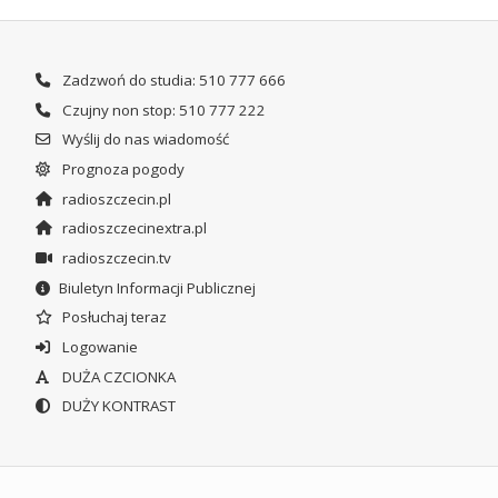
Zadzwoń do studia: 510 777 666
Czujny non stop: 510 777 222
Wyślij do nas wiadomość
Prognoza pogody
radioszczecin.pl
radioszczecinextra.pl
radioszczecin.tv
Biuletyn Informacji Publicznej
Posłuchaj teraz
Logowanie
DUŻA CZCIONKA
DUŻY KONTRAST