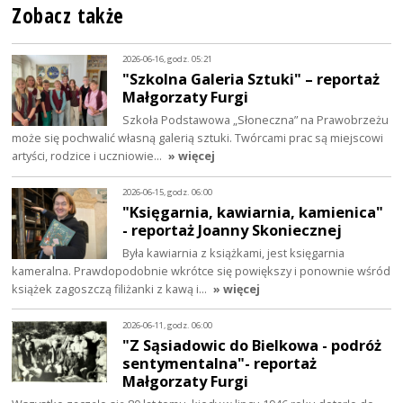
Zobacz także
2026-06-16, godz. 05:21
"Szkolna Galeria Sztuki" – reportaż
Małgorzaty Furgi
Szkoła Podstawowa „Słoneczna” na Prawobrzeżu
może się pochwalić własną galerią sztuki. Twórcami prac są miejscowi
artyści, rodzice i uczniowie…
» więcej
2026-06-15, godz. 06:00
"Księgarnia, kawiarnia, kamienica"
- reportaż Joanny Skoniecznej
Była kawiarnia z książkami, jest księgarnia
kameralna. Prawdopodobnie wkrótce się powiększy i ponownie wśród
książek zagoszczą filiżanki z kawą i…
» więcej
2026-06-11, godz. 06:00
"Z Sąsiadowic do Bielkowa - podróż
sentymentalna"- reportaż
Małgorzaty Furgi