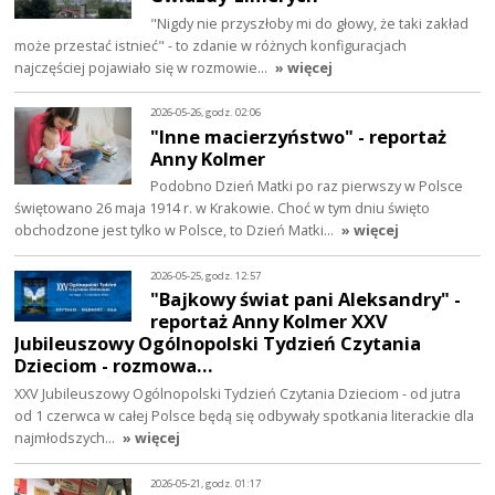
"Nigdy nie przyszłoby mi do głowy, że taki zakład
może przestać istnieć" - to zdanie w różnych konfiguracjach
najczęściej pojawiało się w rozmowie…
» więcej
2026-05-26, godz. 02:06
"Inne macierzyństwo" - reportaż
Anny Kolmer
Podobno Dzień Matki po raz pierwszy w Polsce
świętowano 26 maja 1914 r. w Krakowie. Choć w tym dniu święto
obchodzone jest tylko w Polsce, to Dzień Matki…
» więcej
2026-05-25, godz. 12:57
"Bajkowy świat pani Aleksandry" -
reportaż Anny Kolmer XXV
Jubileuszowy Ogólnopolski Tydzień Czytania
Dzieciom - rozmowa…
XXV Jubileuszowy Ogólnopolski Tydzień Czytania Dzieciom - od jutra
od 1 czerwca w całej Polsce będą się odbywały spotkania literackie dla
najmłodszych…
» więcej
2026-05-21, godz. 01:17