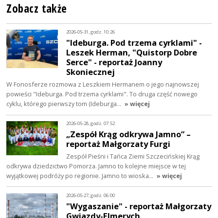
Zobacz także
2026-05-31, godz. 10:26
"Ideburga. Pod trzema cyrklami" -
Leszek Herman, "Quistorp Dobre
Serce" - reportaż Joanny
Skoniecznej
W Fonosferze rozmowa z Leszkiem Hermanem o jego najnowszej
powieści "Ideburga. Pod trzema cyrklami". To druga część nowego
cyklu, którego pierwszy tom (Ideburga…
» więcej
2026-05-28, godz. 07:52
„Zespół Krąg odkrywa Jamno” –
reportaż Małgorzaty Furgi
Zespół Pieśni i Tańca Ziemi Szczecińskiej Krąg
odkrywa dziedzictwo Pomorza. Jamno to kolejne miejsce w tej
wyjątkowej podróży po regionie. Jamno to wioska…
» więcej
2026-05-27, godz. 06:00
"Wygaszanie" - reportaż Małgorzaty
Gwiazdy-Elmerych