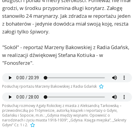
długości i ponad 4 metry szerokości. Ponieważ nie miał
grodzi, w środku przypomina długi korytarz. Załogę
stanowiło 24 marynarzy. Jak zdradza w reportażu jeden
z bohaterów - jedynie dowódca miał swoją koję, reszta
załogi tylko śpiwory.
"Sokół" - reportaż Marzeny Bakowskiej z Radia Gdańsk,
w realizacji dźwiękowej Stefana Kotiuka - w
"Fonosferze".
Posłuchaj rportażu Marzeny Bakowskiej z Radia Gdańsk
Posłuchaj rozmowy Agaty Rokickiej z miasta z Aleksandrą Tarkowską –
przewodniczką po Trójmieście, autorką książek i reportaży o Gdyni,
Gdańsku i Sopocie, m.in.: „Gdynia między wojnami. Opowieść o
narodzinach i życiu miasta 1918-1939”; „Gdynia. Księga miejska”, „Sekrety
Gdyni” Cz. 1 i 2.