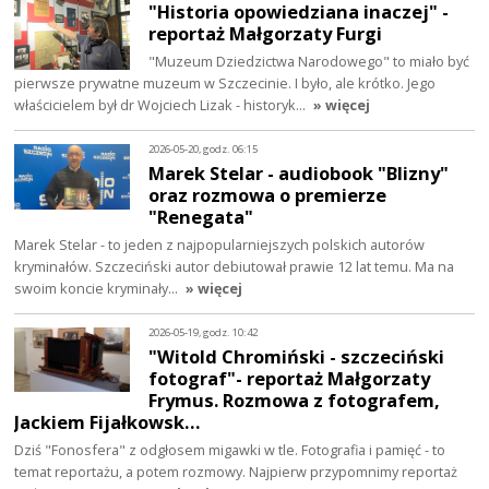
"Historia opowiedziana inaczej" -
reportaż Małgorzaty Furgi
"Muzeum Dziedzictwa Narodowego" to miało być
pierwsze prywatne muzeum w Szczecinie. I było, ale krótko. Jego
właścicielem był dr Wojciech Lizak - historyk…
» więcej
2026-05-20, godz. 06:15
Marek Stelar - audiobook "Blizny"
oraz rozmowa o premierze
"Renegata"
Marek Stelar - to jeden z najpopularniejszych polskich autorów
kryminałów. Szczeciński autor debiutował prawie 12 lat temu. Ma na
swoim koncie kryminały…
» więcej
2026-05-19, godz. 10:42
"Witold Chromiński - szczeciński
fotograf"- reportaż Małgorzaty
Frymus. Rozmowa z fotografem,
Jackiem Fijałkowsk…
Dziś "Fonosfera" z odgłosem migawki w tle. Fotografia i pamięć - to
temat reportażu, a potem rozmowy. Najpierw przypomnimy reportaż