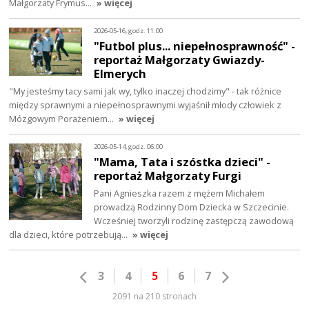
Małgorzaty Frymus…
» więcej
2026-05-16, godz. 11:00
"Futbol plus... niepełnosprawność" -
reportaż Małgorzaty Gwiazdy-
Elmerych
"My jesteśmy tacy sami jak wy, tylko inaczej chodzimy" - tak różnice
między sprawnymi a niepełnosprawnymi wyjaśnił młody człowiek z
Mózgowym Porażeniem…
» więcej
2026-05-14, godz. 06:00
"Mama, Tata i szóstka dzieci" -
reportaż Małgorzaty Furgi
Pani Agnieszka razem z mężem Michałem
prowadzą Rodzinny Dom Dziecka w Szczecinie.
Wcześniej tworzyli rodzinę zastępczą zawodową
dla dzieci, które potrzebują…
» więcej
3
4
5
6
7
2091 na 210 stronach