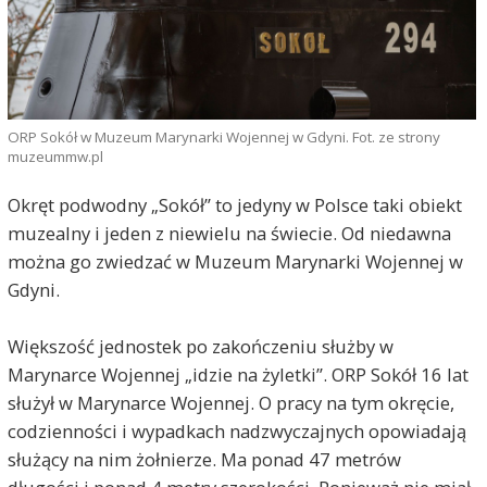
ORP Sokół w Muzeum Marynarki Wojennej w Gdyni. Fot. ze strony
muzeummw.pl
Okręt podwodny „Sokół” to jedyny w Polsce taki obiekt
muzealny i jeden z niewielu na świecie. Od niedawna
można go zwiedzać w Muzeum Marynarki Wojennej w
Gdyni.
Większość jednostek po zakończeniu służby w
Marynarce Wojennej „idzie na żyletki”. ORP Sokół 16 lat
służył w Marynarce Wojennej. O pracy na tym okręcie,
codzienności i wypadkach nadzwyczajnych opowiadają
służący na nim żołnierze. Ma ponad 47 metrów