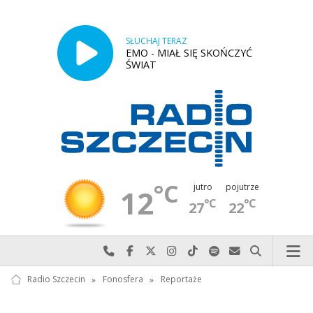
SŁUCHAJ TERAZ
EMO - MIAŁ SIĘ SKOŃCZYĆ
ŚWIAT
°C
jutro
pojutrze
12
°C
°C
27
22
Najlepiej po prostu do nas zadzwoń
Odwiedź nas na Facebook-u
Odwiedź nas na X
Odwiedź nas na Instagram-ie
Odwiedź nas na TikTok-u
Szukaj nas na Spotify
Wyślij do nas w
Szukaj
Radio Szczecin
»
Fonosfera
»
Reportaże