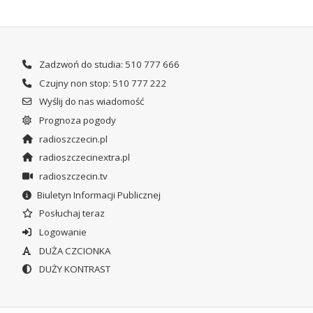
Zadzwoń do studia: 510 777 666
Czujny non stop: 510 777 222
Wyślij do nas wiadomość
Prognoza pogody
radioszczecin.pl
radioszczecinextra.pl
radioszczecin.tv
Biuletyn Informacji Publicznej
Posłuchaj teraz
Logowanie
DUŻA CZCIONKA
DUŻY KONTRAST