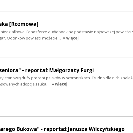
wska [Rozmowa]
oniedziałkowej Fonosferze audiobook na podstawie najnowszej powieści S
nga". Odcinków powieści możecie…
» więcej
seniora" - reportaż Małgorzaty Furgi
rzy stanowią duży procent psiaków w schroniskach. Trudno dla nich znale
resowanych adopcją szuka…
» więcej
Starego Bukowa" - reportaż Janusza Wilczyńskiego