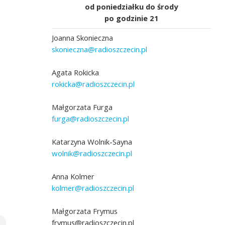
od poniedziałku do środy
po godzinie 21
Joanna Skonieczna
skonieczna@radioszczecin.pl
Agata Rokicka
rokicka@radioszczecin.pl
Małgorzata Furga
furga@radioszczecin.pl
Katarzyna Wolnik-Sayna
wolnik@radioszczecin.pl
Anna Kolmer
kolmer@radioszczecin.pl
Małgorzata Frymus
frymus@radioszczecin.pl