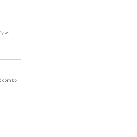
ylwii
źć dom bo