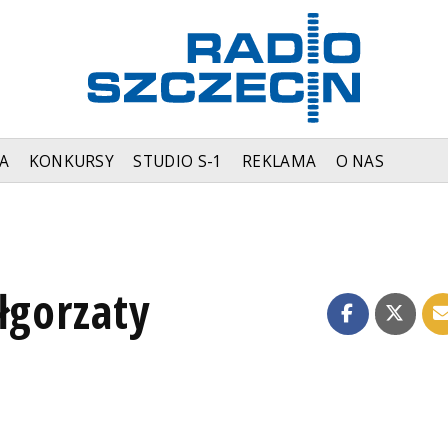
A
KONKURSY
STUDIO S-1
REKLAMA
O NAS
łgorzaty