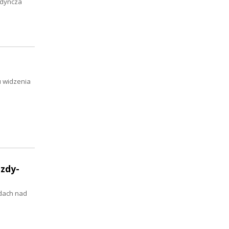
edyncza
u widzenia
azdy-
 dach nad