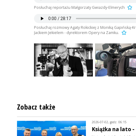
Posłuchaj reportażu Małgorzaty Gwiazdy-Elmerych
Posłuchaj rozmowy Agaty Rokickiej z Moniką Gapińską-Kr
Jackiem Jekielem - dyrektorem Opery na Zamku.
Zobacz także
2026-07-02, godz. 06:15
Książka na lato 