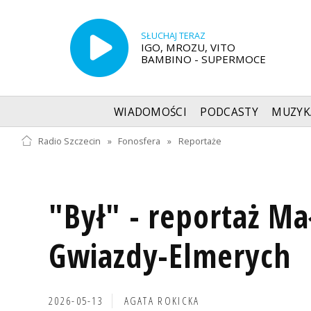
SŁUCHAJ TERAZ
IGO, MROZU, VITO
BAMBINO - SUPERMOCE
WIADOMOŚCI
PODCASTY
MUZYK
Radio Szczecin
»
Fonosfera
»
Reportaże
"Był" - reportaż Ma
Gwiazdy-Elmerych
2026-05-13
AGATA ROKICKA