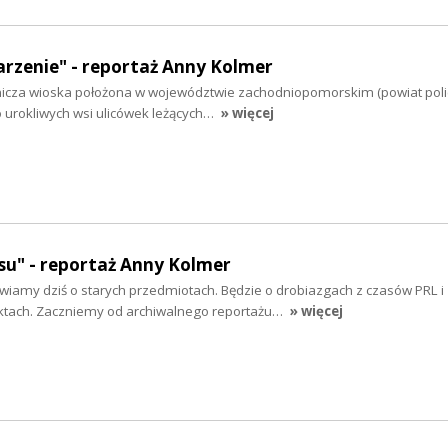
rzenie" - reportaż Anny Kolmer
icza wioska położona w województwie zachodniopomorskim (powiat poli
do urokliwych wsi ulicówek leżących…
» więcej
su" - reportaż Anny Kolmer
amy dziś o starych przedmiotach. Będzie o drobiazgach z czasów PRL i
ktach. Zaczniemy od archiwalnego reportażu…
» więcej