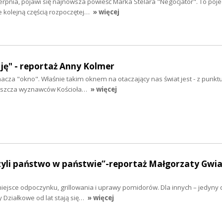
sierpnia, pojawi się najnowsza powieść Marka Stelara "Negocjator". To poj
ie kolejną częścią rozpoczętej…
» więcej
uję" - reportaż Anny Kolmer
acza "okno". Właśnie takim oknem na otaczający nas świat jest - z punkt
łaszcza wyznawców Kościoła…
» więcej
czyli państwo w państwie”-reportaż Małgorzaty Gwi
miejsce odpoczynku, grillowania i uprawy pomidorów. Dla innych – jedyny
 Działkowe od lat stają się…
» więcej