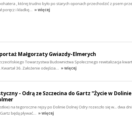
bohatera , której trudno było po starych oponach przechodzić z psem prz
ł poręcz i kładkę…
» więcej
reportaż Małgorzaty Gwiazdy-Elmerych
Szczecińskiego Towarzystwa Budownictwa Społecznego rewitalizacja kwart
a. Kwartał 36. Założenie odejścia…
» więcej
tyczny - Odrą ze Szczecina do Gartz "Życie w Dolinie
olmer
stkie) na tegoroczne rejsy po Dolinie Dolnej Odry rozeszło się w... dwa dni
 do Gartz będą pływać…
» więcej