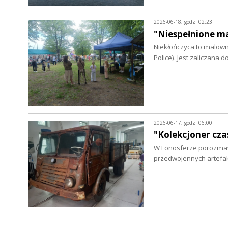
2026-06-18, godz. 02:23
"Niespełnione ma
Niekłończyca to malown
Police). Jest zaliczana 
2026-06-17, godz. 06:00
"Kolekcjoner cza
W Fonosferze porozmawi
przedwojennych artefa