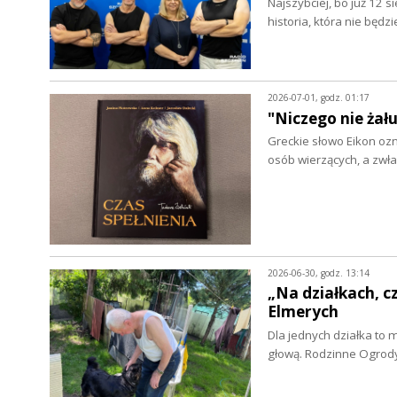
Najszybciej, bo już 12 
historia, która nie będz
2026-07-01, godz. 01:17
"Niczego nie żał
Greckie słowo Eikon ozn
osób wierzących, a zw
2026-06-30, godz. 13:14
„Na działkach, 
Elmerych
Dla jednych działka to 
głową. Rodzinne Ogrody