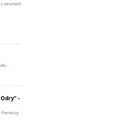
ez strumień
ału -
 Odry" -
. Pierwszy