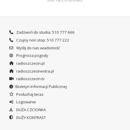
2091 na 210 stronach
Zadzwoń do studia: 510 777 666
Czujny non stop: 510 777 222
Wyślij do nas wiadomość
Prognoza pogody
radioszczecin.pl
radioszczecinextra.pl
radioszczecin.tv
Biuletyn Informacji Publicznej
Posłuchaj teraz
Logowanie
DUŻA CZCIONKA
DUŻY KONTRAST