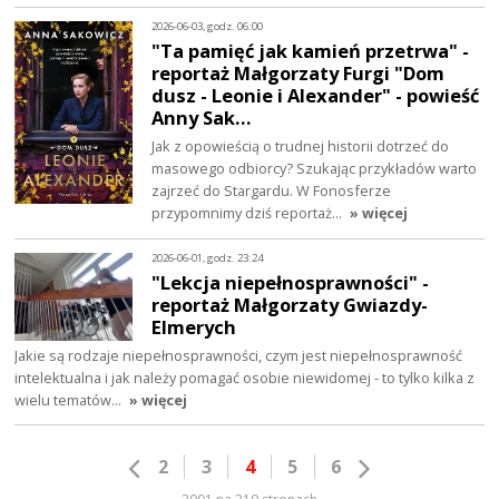
2026-06-03, godz. 06:00
"Ta pamięć jak kamień przetrwa" -
reportaż Małgorzaty Furgi "Dom
dusz - Leonie i Alexander" - powieść
Anny Sak…
Jak z opowieścią o trudnej historii dotrzeć do
masowego odbiorcy? Szukając przykładów warto
zajrzeć do Stargardu. W Fonosferze
przypomnimy dziś reportaż…
» więcej
2026-06-01, godz. 23:24
"Lekcja niepełnosprawności" -
reportaż Małgorzaty Gwiazdy-
Elmerych
Jakie są rodzaje niepełnosprawności, czym jest niepełnosprawność
intelektualna i jak należy pomagać osobie niewidomej - to tylko kilka z
wielu tematów…
» więcej
2
3
4
5
6