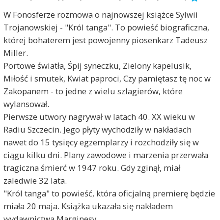
W Fonosferze rozmowa o najnowszej książce Sylwii
Trojanowskiej - "Król tanga". To powieść biograficzna,
której bohaterem jest powojenny piosenkarz Tadeusz
Miller.
Portowe światła, Śpij syneczku, Zielony kapelusik,
Miłość i smutek, Kwiat paproci, Czy pamiętasz tę noc w
Zakopanem - to jedne z wielu szlagierów, które
wylansował.
Pierwsze utwory nagrywał w latach 40. XX wieku w
Radiu Szczecin. Jego płyty wychodziły w nakładach
nawet do 15 tysięcy egzemplarzy i rozchodziły się w
ciągu kilku dni. Plany zawodowe i marzenia przerwała
tragiczna śmierć w 1947 roku. Gdy zginął, miał
zaledwie 32 lata.
"Król tanga" to powieść, która oficjalną premierę będzie
miała 20 maja. Książka ukazała się nakładem
wydawnictwa Marginesy.