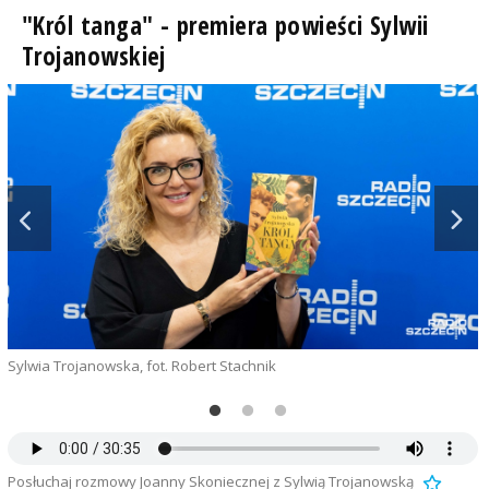
"Król tanga" - premiera powieści Sylwii
Trojanowskiej
Sylwia Trojanowska, fot. Robert Stachnik
j
Posłuchaj rozmowy Joanny Skoniecznej z Sylwią Trojanowską