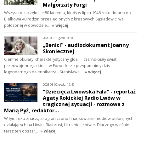
Małgorzaty Furgi
Wszystko zaczęło się 80 lat temu, kiedy w lipcu 1946 roku dotarło do
Bielkowa 40 rodzin przesiedlonych z kresowych Sąsiadowic, wsi
położonej w obwodzie…
» więcej
2026-06-10, godz. 06:00
„Benici” - audiodokument Joanny
Skoniecznej
Ciemne okulary, charakterystyczny głos i ...czarno-biały świat
przedwojennego kina - w Fonosferze przypomnimy dziś
legendarnego dziennikarza - Stanisława…
» więcej
2026-06-09, godz. 12:49
"Dziecięca Lwowska Fala" - reportaż
Agaty Rokickiej Radio Lwów w
tragicznej sytuacji - rozmowa z
Marią Pyż, redaktor…
W tym roku znacząco ograniczono finansowanie mediów polonijnych
działających na Litwie, Białorusi, Ukrainie i Łotwie. Dlaczego właśnie
teraz ten obszar…
» więcej