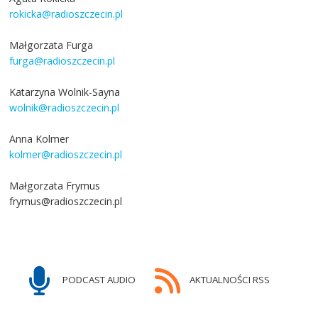
rokicka@radioszczecin.pl
Małgorzata Furga
furga@radioszczecin.pl
Katarzyna Wolnik-Sayna
wolnik@radioszczecin.pl
Anna Kolmer
kolmer@radioszczecin.pl
Małgorzata Frymus
frymus@radioszczecin.pl
PODCAST AUDIO
AKTUALNOŚCI RSS