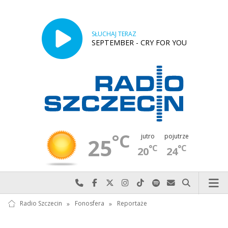
SŁUCHAJ TERAZ
SEPTEMBER - CRY FOR YOU
°C
jutro
pojutrze
25
°C
°C
20
24
Najlepiej po prostu do nas zadzwoń
Odwiedź nas na Facebook-u
Odwiedź nas na X
Odwiedź nas na Instagram-ie
Odwiedź nas na TikTok-u
Szukaj nas na Spotify
Wyślij do nas w
Szukaj
Radio Szczecin
»
Fonosfera
»
Reportaże