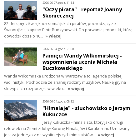
2026-06-07, godz. 11:34
"Oczy pirata" - reportaż Joanny
Skoniecznej
82 dni spędził w rękach somalijskich piratów, pochodzący ze
Świnoujścia, kapitan Piotr Budzynowski. Do porwania jednostki, którą
dowodził doszło 10…
» więcej
2026-06-04, godz. 21:00
Pamięci Wandy Wiłkomirskiej -
wspomnienia ucznia Michała
Buczkowskiego
Wanda Wiłkomirska urodzona w Warszawie to legenda polskiej
wiolinistyki. Pochodziła ze znanej rodziny muzyków. Naukę gry na
skrzypcach rozpoczęła w wieku…
» więcej
2026-06-04, godz. 08:52
"Himalaje" - słuchowisko o Jerzym
Kukuczce
Jerzy Kukuczka - himalaista, który jako drugi
człowiek na Ziemi zdobył Koronę Himalajów i Karakorum. Uznawany
jest za jednego z najwybitniejszych himalaistów…
» więcej