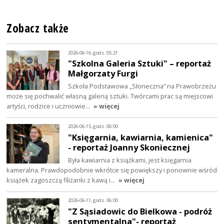
Zobacz także
2026-06-16, godz. 05:21
"Szkolna Galeria Sztuki" – reportaż
Małgorzaty Furgi
Szkoła Podstawowa „Słoneczna” na Prawobrzeżu
może się pochwalić własną galerią sztuki. Twórcami prac są miejscowi
artyści, rodzice i uczniowie…
» więcej
2026-06-15, godz. 06:00
"Księgarnia, kawiarnia, kamienica"
- reportaż Joanny Skoniecznej
Była kawiarnia z książkami, jest księgarnia
kameralna. Prawdopodobnie wkrótce się powiększy i ponownie wśród
książek zagoszczą filiżanki z kawą i…
» więcej
2026-06-11, godz. 06:00
"Z Sąsiadowic do Bielkowa - podróż
sentymentalna"- reportaż