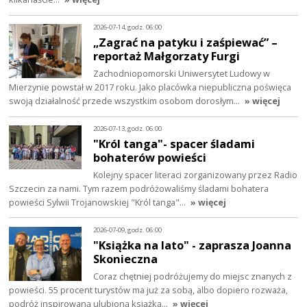
2026-07-14, godz. 06:00
„Zagrać na patyku i zaśpiewać” –
reportaż Małgorzaty Furgi
Zachodniopomorski Uniwersytet Ludowy w
Mierzynie powstał w 2017 roku. Jako placówka niepubliczna poświęca
swoją działalność przede wszystkim osobom dorosłym…
» więcej
2026-07-13, godz. 06:00
"Król tanga"- spacer śladami
bohaterów powieści
Kolejny spacer literaci zorganizowany przez Radio
Szczecin za nami. Tym razem podróżowaliśmy śladami bohatera
powieści Sylwii Trojanowskiej "Król tanga"…
» więcej
2026-07-09, godz. 06:00
"Książka na lato" - zaprasza Joanna
Skonieczna
Coraz chętniej podróżujemy do miejsc znanych z
powieści. 55 procent turystów ma już za sobą, albo dopiero rozważa,
podróż inspirowaną ulubioną książką…
» więcej