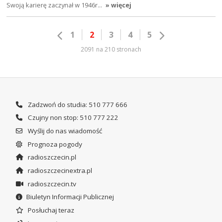
Swoją karierę zaczynał w 1946r…
» więcej
1
2
3
4
5
2091 na 210 stronach
Zadzwoń do studia: 510 777 666
Czujny non stop: 510 777 222
Wyślij do nas wiadomość
Prognoza pogody
radioszczecin.pl
radioszczecinextra.pl
radioszczecin.tv
Biuletyn Informacji Publicznej
Posłuchaj teraz