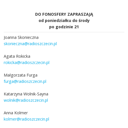
DO FONOSFERY ZAPRASZAJĄ
od poniedziałku do środy
po godzinie 21
Joanna Skonieczna
skonieczna@radioszczecin.pl
Agata Rokicka
rokicka@radioszczecin.pl
Małgorzata Furga
furga@radioszczecin.pl
Katarzyna Wolnik-Sayna
wolnik@radioszczecin.pl
Anna Kolmer
kolmer@radioszczecin.pl