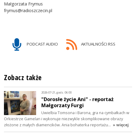
Małgorzata Frymus
frymus@radioszczecin.pl
PODCAST AUDIO
AKTUALNOŚCI RSS
Zobacz także
2026-07-21, godz. 06:00
"Dorosłe życie Ani" - reportaż
Małgorzaty Furgi
Uwielbia Tomsona i Barona, gra na cymbałkach w
Orkiestrze Gamelan i wykonuje niezwykle skomplikowane obrazy
złożone z małych diamencików. Ania bohaterka reportażu…
» więcej