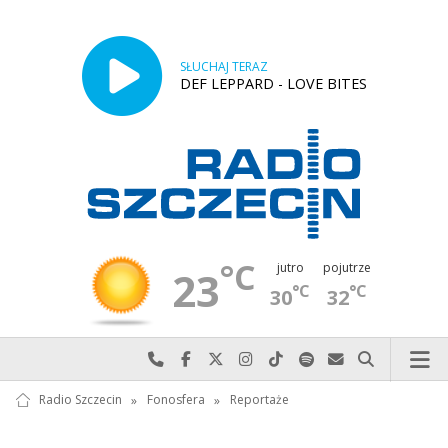
SŁUCHAJ TERAZ
DEF LEPPARD - LOVE BITES
°C
jutro
pojutrze
23
°C
°C
30
32
Najlepiej po prostu do nas zadzwoń
Odwiedź nas na Facebook-u
Odwiedź nas na X
Odwiedź nas na Instagram-ie
Odwiedź nas na TikTok-u
Szukaj nas na Spotify
Wyślij do nas w
Szukaj
Radio Szczecin
»
Fonosfera
»
Reportaże