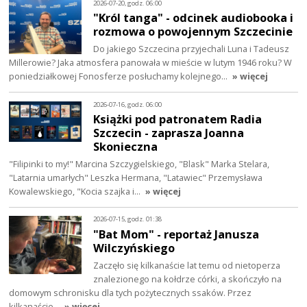
2026-07-20, godz. 06:00
"Król tanga" - odcinek audiobooka i
rozmowa o powojennym Szczecinie
Do jakiego Szczecina przyjechali Luna i Tadeusz
Millerowie? Jaka atmosfera panowała w mieście w lutym 1946 roku? W
poniedziałkowej Fonosferze posłuchamy kolejnego…
» więcej
2026-07-16, godz. 06:00
Książki pod patronatem Radia
Szczecin - zaprasza Joanna
Skonieczna
"Filipinki to my!" Marcina Szczygielskiego, "Blask" Marka Stelara,
"Latarnia umarłych" Leszka Hermana, "Latawiec" Przemysława
Kowalewskiego, "Kocia szajka i…
» więcej
2026-07-15, godz. 01:38
"Bat Mom" - reportaż Janusza
Wilczyńskiego
Zaczęło się kilkanaście lat temu od nietoperza
znalezionego na kołdrze córki, a skończyło na
domowym schronisku dla tych pożytecznych ssaków. Przez
kilkanaście…
» więcej