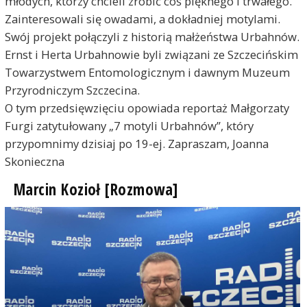
młodych, którzy chcieli zrobić coś pięknego i trwałego.
Zainteresowali się owadami, a dokładniej motylami.
Swój projekt połączyli z historią małżeństwa Urbahnów.
Ernst i Herta Urbahnowie byli związani ze Szczecińskim
Towarzystwem Entomologicznym i dawnym Muzeum
Przyrodniczym Szczecina.
O tym przedsięwzięciu opowiada reportaż Małgorzaty
Furgi zatytułowany „7 motyli Urbahnów”, który
przypomnimy dzisiaj po 19-ej. Zapraszam, Joanna
Skonieczna
Marcin Kozioł [Rozmowa]