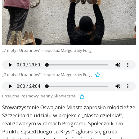
„7 motyli Urbahnów” - reportaż Małgorzaty Furgi
„7 motyli Urbahnów” - reportaż Małgorzaty Furgi
Posłuchaj rozmowy Joanny Skoniecznej
Stowarzyszenie Oswajanie Miasta zaprosiło młodzież ze
Szczecina do udziału w projekcie „Nasza dzielnia!",
realizowanym w ramach Programu Społecznik. Do
Punktu sąsiedzkiego „u Krysi" zgłosiła się grupa