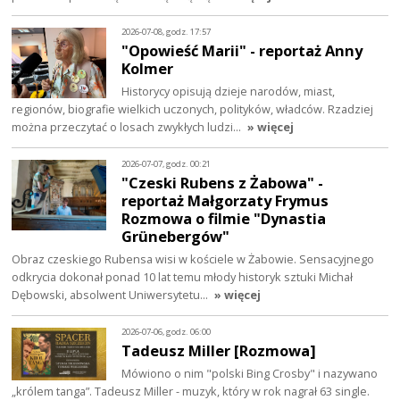
2026-07-08, godz. 17:57
"Opowieść Marii" - reportaż Anny
Kolmer
Historycy opisują dzieje narodów, miast,
regionów, biografie wielkich uczonych, polityków, władców. Rzadziej
można przeczytać o losach zwykłych ludzi…
» więcej
2026-07-07, godz. 00:21
"Czeski Rubens z Żabowa" -
reportaż Małgorzaty Frymus
Rozmowa o filmie "Dynastia
Grünebergów"
Obraz czeskiego Rubensa wisi w kościele w Żabowie. Sensacyjnego
odkrycia dokonał ponad 10 lat temu młody historyk sztuki Michał
Dębowski, absolwent Uniwersytetu…
» więcej
2026-07-06, godz. 06:00
Tadeusz Miller [Rozmowa]
Mówiono o nim "polski Bing Crosby" i nazywano
„królem tanga”. Tadeusz Miller - muzyk, który w rok nagrał 63 single.