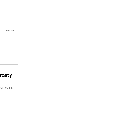
 ponownie
rzaty
lonych z