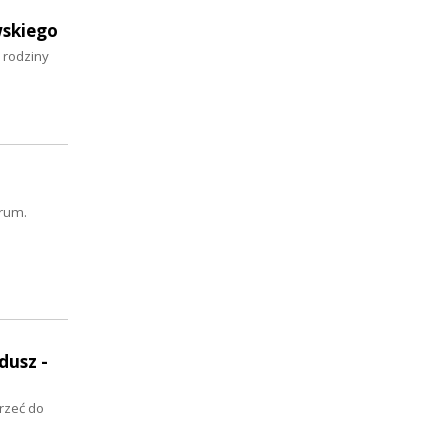
wskiego
 rodziny
orum.
dusz -
rzeć do