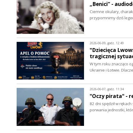
„Benici” - audio
Ciemne okulary, charakt
przypomnimy dziś lege
2026-06-09, godz. 12:49
"Dziecięca Lwows
tragicznej sytua
W tym roku znacząco ogr
Ukrainie i Łotwie. Dlac
2026-06-07, godz. 11:34
"Oczy pirata" - 
82 dni spędził w rękach
porwania jednostki, kt