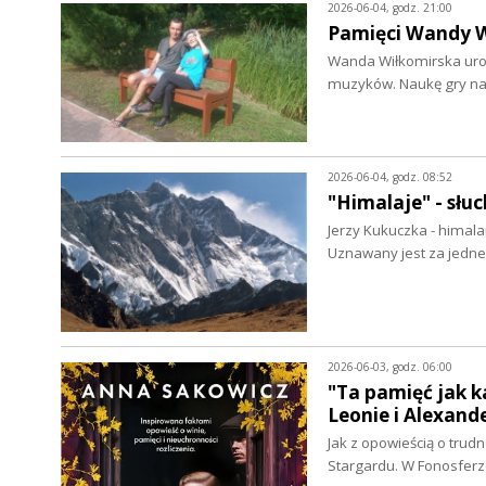
2026-06-04, godz. 21:00
Pamięci Wandy W
Wanda Wiłkomirska urod
muzyków. Naukę gry na
2026-06-04, godz. 08:52
"Himalaje" - słu
Jerzy Kukuczka - himala
Uznawany jest za jedne
2026-06-03, godz. 06:00
"Ta pamięć jak k
Leonie i Alexand
Jak z opowieścią o trud
Stargardu. W Fonosfer