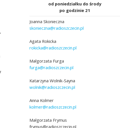
od poniedziałku do środy
po godzinie 21
Joanna Skonieczna
skonieczna@radioszczecin.pl
A
Agata Rokicka
rokicka@radioszczecin.pl
a
Małgorzata Furga
furga@radioszczecin.pl
y
Goście Fonosfery - Justyna Gołębiewska
Katarzyna Wolnik-Sayna
Kierownik Sekcji I ds.Niezawodowej i
wolnik@radioszczecin.pl
Spokrewnionej Pieczy Zastępczej w Centr
Usług Społecznych w Szczecinie, Joanna G
Koordynator rodzinnej pieczy zastępczej C
Anna Kolmer
Szczecin i Karolina Witkowska koordynator
czecinie
kolmer@radioszczecin.pl
rodzinnej pieczy zastępczej CUS Szczecin
Małgorzata Frymus
frymus@radioszczecin.pl