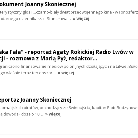
dokument Joanny Skoniecznej
erystyczny głos i ...czarno-biały świat przedwojennego kina - w Fonosfer
ndarnego dziennikarza - Stanisława…
» więcej
ka Fala" - reportaż Agaty Rokickiej Radio Lwów w
cji - rozmowa z Marią Pyż, redaktor…
aniczono finansowanie mediów polonijnych działających na Litwie, Białor
zego właśnie teraz ten obszar…
» więcej
reportaż Joanny Skoniecznej
 somalijskich piratów, pochodzący ze Świnoujścia, kapitan Piotr Budzynows
órą dowodził doszło 10…
» więcej