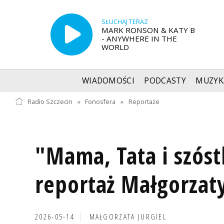
SŁUCHAJ TERAZ
MARK RONSON & KATY B
- ANYWHERE IN THE
WORLD
WIADOMOŚCI
PODCASTY
MUZYK
Radio Szczecin
»
Fonosfera
»
Reportaże
"Mama, Tata i szóstk
reportaż Małgorzaty
2026-05-14
MAŁGORZATA JURGIEL