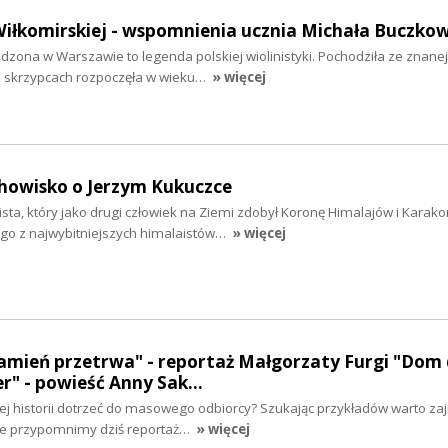
iłkomirskiej - wspomnienia ucznia Michała Buczko
zona w Warszawie to legenda polskiej wiolinistyki. Pochodziła ze znanej
 skrzypcach rozpoczęła w wieku…
» więcej
chowisko o Jerzym Kukuczce
ista, który jako drugi człowiek na Ziemi zdobył Koronę Himalajów i Karak
go z najwybitniejszych himalaistów…
» więcej
amień przetrwa" - reportaż Małgorzaty Furgi "Dom 
er" - powieść Anny Sak…
nej historii dotrzeć do masowego odbiorcy? Szukając przykładów warto zaj
ze przypomnimy dziś reportaż…
» więcej