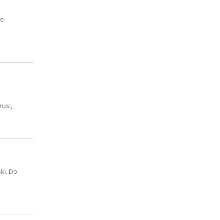
ze
usi,
ki. Do