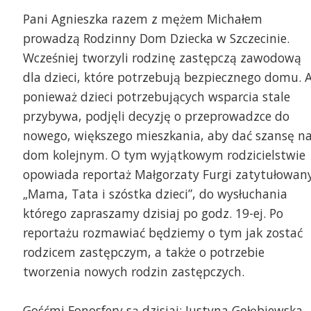
Pani Agnieszka razem z mężem Michałem
prowadzą Rodzinny Dom Dziecka w Szczecinie.
Wcześniej tworzyli rodzinę zastępczą zawodową
dla dzieci, które potrzebują bezpiecznego domu. 
ponieważ dzieci potrzebujących wsparcia stale
przybywa, podjęli decyzję o przeprowadzce do
nowego, większego mieszkania, aby dać szansę n
dom kolejnym. O tym wyjątkowym rodzicielstwie
opowiada reportaż Małgorzaty Furgi zatytułowan
ście Fonosfery - Justyna Gołębiewska
„Mama, Tata i szóstka dzieci”, do wysłuchania
rownik Sekcji I ds.Niezawodowej i
którego zapraszamy dzisiaj po godz. 19-ej. Po
okrewnionej Pieczy Zastępczej w Centrum
ług Społecznych w Szczecinie, Joanna Gaweł
reportażu rozmawiać będziemy o tym jak zostać
ordynator rodzinnej pieczy zastępczej CUS
czecin i Karolina Witkowska koordynator
rodzicem zastępczym, a także o potrzebie
Rodziny zastępcze w Sz
dzinnej pieczy zastępczej CUS Szczecin
tworzenia nowych rodzin zastępczych.
Gośćmi Fonosfery są dzisiaj: Justyna Gołębiewska