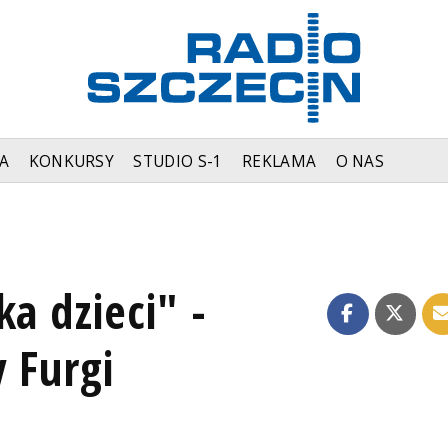
A
KONKURSY
STUDIO S-1
REKLAMA
O NAS
a dzieci" -
 Furgi