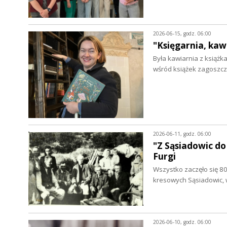
2026-06-15, godz. 06:00
"Księgarnia, kaw
Była kawiarnia z książ
wśród książek zagoszczą
2026-06-11, godz. 06:00
"Z Sąsiadowic do
Furgi
Wszystko zaczęło się 80
kresowych Sąsiadowic,
2026-06-10, godz. 06:00