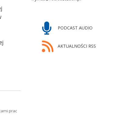
j
w
PODCAST AUDIO
ej
AKTUALNOŚCI RSS
cami prac