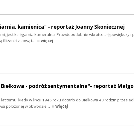
iarnia, kamienica" - reportaż Joanny Skoniecznej
kami, jest księgarnia kameralna. Prawdopodobnie wkrótce się powiększy i
 filiżanki z kawą i…
» więcej
 Bielkowa - podróż sentymentalna"- reportaż Małgo
 lat temu, kiedy w lipcu 1946 roku dotarło do Bielkowa 40 rodzin przesied
 wsi położonej w obwodzie…
» więcej