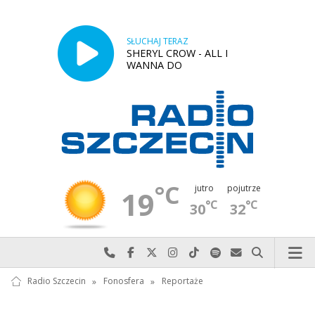
SŁUCHAJ TERAZ
SHERYL CROW - ALL I
WANNA DO
°C
jutro
pojutrze
19
°C
°C
30
32
Najlepiej po prostu do nas zadzwoń
Odwiedź nas na Facebook-u
Odwiedź nas na X
Odwiedź nas na Instagram-ie
Odwiedź nas na TikTok-u
Szukaj nas na Spotify
Wyślij do nas w
Szukaj
Radio Szczecin
»
Fonosfera
»
Reportaże