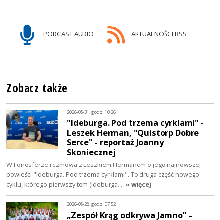
PODCAST AUDIO
AKTUALNOŚCI RSS
Zobacz także
2026-05-31, godz. 10:26
"Ideburga. Pod trzema cyrklami" -
Leszek Herman, "Quistorp Dobre
Serce" - reportaż Joanny
Skoniecznej
W Fonosferze rozmowa z Leszkiem Hermanem o jego najnowszej
powieści "Ideburga. Pod trzema cyrklami". To druga część nowego
cyklu, którego pierwszy tom (Ideburga…
» więcej
2026-05-28, godz. 07:52
„Zespół Krąg odkrywa Jamno” –