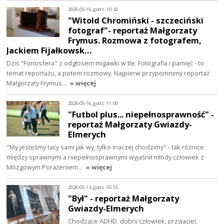
2026-05-19, godz. 10:42
"Witold Chromiński - szczeciński
fotograf"- reportaż Małgorzaty
Frymus. Rozmowa z fotografem,
Jackiem Fijałkowsk…
Dziś "Fonosfera" z odgłosem migawki w tle. Fotografia i pamięć - to
temat reportażu, a potem rozmowy. Najpierw przypomnimy reportaż
Małgorzaty Frymus…
» więcej
2026-05-16, godz. 11:00
"Futbol plus... niepełnosprawność" -
reportaż Małgorzaty Gwiazdy-
Elmerych
"My jesteśmy tacy sami jak wy, tylko inaczej chodzimy" - tak różnice
między sprawnymi a niepełnosprawnymi wyjaśnił młody człowiek z
Mózgowym Porażeniem…
» więcej
2026-05-13, godz. 05:55
"Był" - reportaż Małgorzaty
Gwiazdy-Elmerych
Chodzące ADHD, dobry człowiek, przyjaciel,