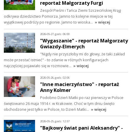
reportaż Małgorzaty Furgi
Zespół Pieśni i Tańca Ziemi Szczecińskiej Krąg
odkrywa dziedzictwo Pomorza. Jamno to kolejne miejsce w tej
wyjątkowej podróży po regionie. Jamno to wioska…
» więcej
2026-05-27, godz. 06:00
"Wygaszanie" - reportaż Małgorzaty
Gwiazdy-Elmerych
"Nigdy nie przyszłoby mi do głowy, że taki zakład
może przestać istnieć" - to zdanie w różnych konfiguracjach
najczęściej pojawiało się w rozmowie…
» więcej
2026-05-26, godz. 02:06
"Inne macierzyństwo" - reportaż
Anny Kolmer
Podobno Dzień Matki po raz pierwszy w Polsce
świętowano 26 maja 1914 r. w Krakowie. Choć w tym dniu święto
obchodzone jest tylko w Polsce, to Dzień Matki…
» więcej
2026-05-25, godz. 12:57
"Bajkowy świat pani Aleksandry" -