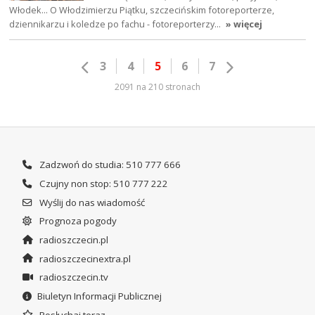
Włodek... O Włodzimierzu Piątku, szczecińskim fotoreporterze,
dziennikarzu i koledze po fachu - fotoreporterzy…
» więcej
3
4
5
6
7
2091 na 210 stronach
Zadzwoń do studia: 510 777 666
Czujny non stop: 510 777 222
Wyślij do nas wiadomość
Prognoza pogody
radioszczecin.pl
radioszczecinextra.pl
radioszczecin.tv
Biuletyn Informacji Publicznej
Posłuchaj teraz