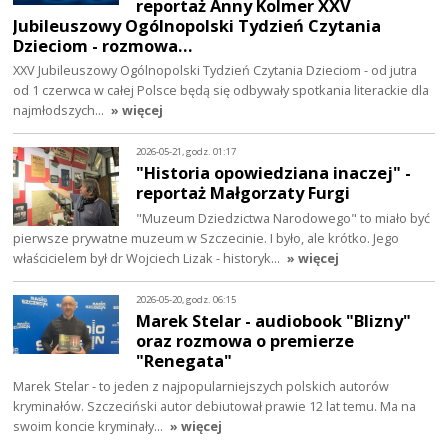
reportaż Anny Kolmer XXV
Jubileuszowy Ogólnopolski Tydzień Czytania
Dzieciom - rozmowa…
XXV Jubileuszowy Ogólnopolski Tydzień Czytania Dzieciom - od jutra
od 1 czerwca w całej Polsce będą się odbywały spotkania literackie dla
najmłodszych…
» więcej
2026-05-21, godz. 01:17
"Historia opowiedziana inaczej" -
reportaż Małgorzaty Furgi
"Muzeum Dziedzictwa Narodowego" to miało być
pierwsze prywatne muzeum w Szczecinie. I było, ale krótko. Jego
właścicielem był dr Wojciech Lizak - historyk…
» więcej
2026-05-20, godz. 06:15
Marek Stelar - audiobook "Blizny"
oraz rozmowa o premierze
"Renegata"
Marek Stelar - to jeden z najpopularniejszych polskich autorów
kryminałów. Szczeciński autor debiutował prawie 12 lat temu. Ma na
swoim koncie kryminały…
» więcej