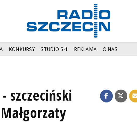
A
KONKURSY
STUDIO S-1
REKLAMA
O NAS
- szczeciński
 Małgorzaty