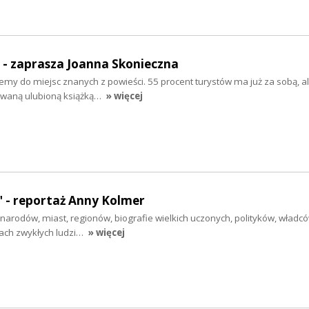
" - zaprasza Joanna Skonieczna
emy do miejsc znanych z powieści. 55 procent turystów ma już za sobą, a
owaną ulubioną książką…
» więcej
 - reportaż Anny Kolmer
e narodów, miast, regionów, biografie wielkich uczonych, polityków, władcó
ach zwykłych ludzi…
» więcej