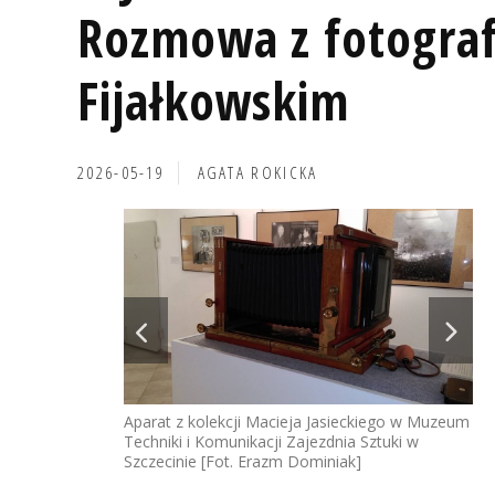
Rozmowa z fotogra
Fijałkowskim
2026-05-19
AGATA ROKICKA
Aparat z kolekcji Macieja Jasieckiego w Muzeum
Techniki i Komunikacji Zajezdnia Sztuki w
Szczecinie [Fot. Erazm Dominiak]
Ire