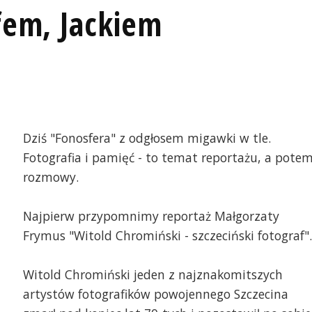
fem, Jackiem
Dziś "Fonosfera" z odgłosem migawki w tle.
Fotografia i pamięć - to temat reportażu, a pote
rozmowy.
Najpierw przypomnimy reportaż Małgorzaty
Frymus "Witold Chromiński - szczeciński fotograf".
Witold Chromiński jeden z najznakomitszych
artystów fotografików powojennego Szczecina
na Brodzińska w "Cnotliwej Zuzannie". Fot.
Doświadczalny Ośrodek