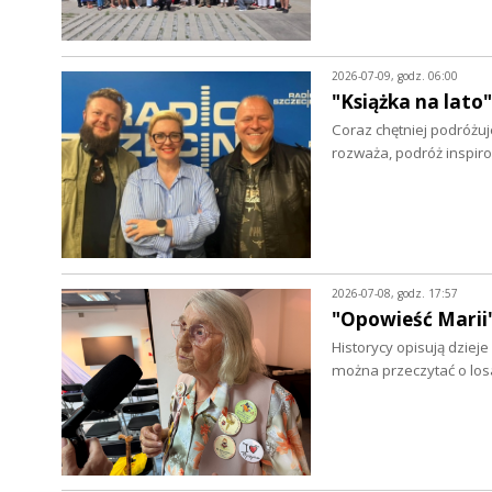
2026-07-09, godz. 06:00
"Książka na lato
Coraz chętniej podróżuj
rozważa, podróż inspir
2026-07-08, godz. 17:57
"Opowieść Marii"
Historycy opisują dziej
można przeczytać o los