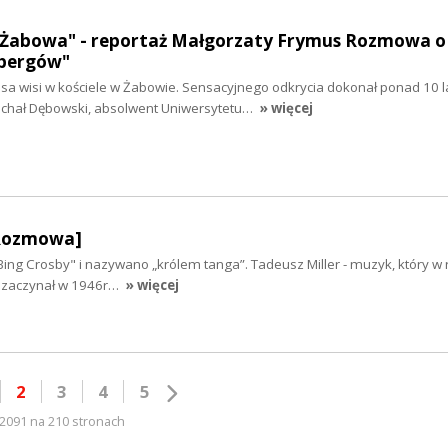
z Żabowa" - reportaż Małgorzaty Frymus Rozmowa o 
ebergów"
a wisi w kościele w Żabowie. Sensacyjnego odkrycia dokonał ponad 10 l
Michał Dębowski, absolwent Uniwersytetu…
» więcej
[Rozmowa]
ing Crosby" i nazywano „królem tanga”. Tadeusz Miller - muzyk, który w 
rę zaczynał w 1946r…
» więcej
2
3
4
5
2091 na 210 stronach