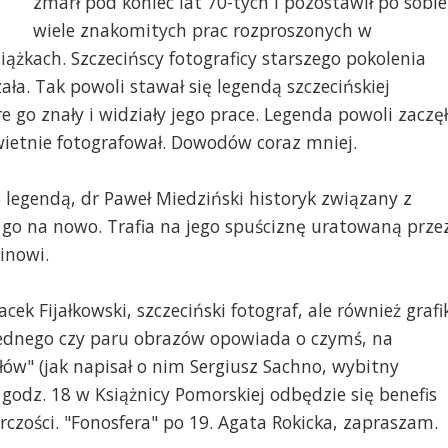
zmarł pod koniec lat 70-tych i pozostawił po sobie
. Witold Chromiński [ze strony
Ze zbiorów A. Androcho
wiele znakomitych prac rozproszonych w
ra.szczecin.pl]
Chromiński
iążkach. Szczecińscy fotograficy starszego pokolenia
zała. Tak powoli stawał się legendą szczecińskiej
óre go znały i widziały jego prace. Legenda powoli zaczę
 świetnie fotografował. Dowodów coraz mniej.
o legendą, dr Paweł Miedziński historyk związany z
go na nowo. Trafia na jego spuściznę uratowaną prze
inowi.
ek Fijałkowski, szczeciński fotograf, ale również grafi
 jednego czy paru obrazów opowiada o czymś, na
słów" (jak napisał o nim Sergiusz Sachno, wybitny
 godz. 18 w Książnicy Pomorskiej odbędzie się benefis
órczości. "Fonosfera" po 19. Agata Rokicka, zapraszam.