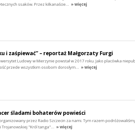
żytecznych ssaków. Przez kilkanaście…
» więcej
u i zaśpiewać” – reportaż Małgorzaty Furgi
ersytet Ludowy w Mierzynie powstał w 2017 roku. Jako placówka niepub
lność przede wszystkim osobom dorosłym…
» więcej
pacer śladami bohaterów powieści
i zorganizowany przez Radio Szczecin za nami. Tym razem podróżowaliśm
i Trojanowskiej "Król tanga"…
» więcej