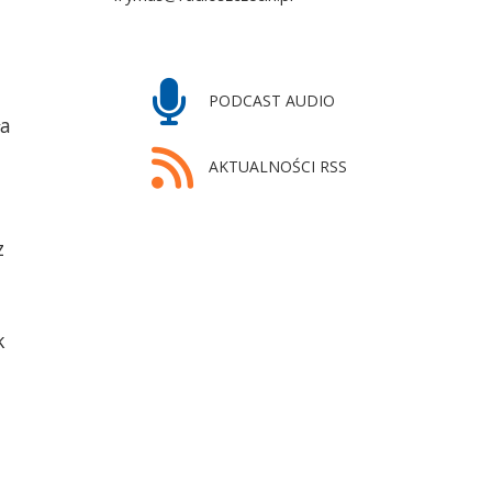
1 Maja 1971 roku. Stoczniowcy zorganizowa
wicza. Autor: Witold
anty-pochód. Fot. Jacek Fijałkowski
PODCAST AUDIO
ła
AKTUALNOŚCI RSS
z
k