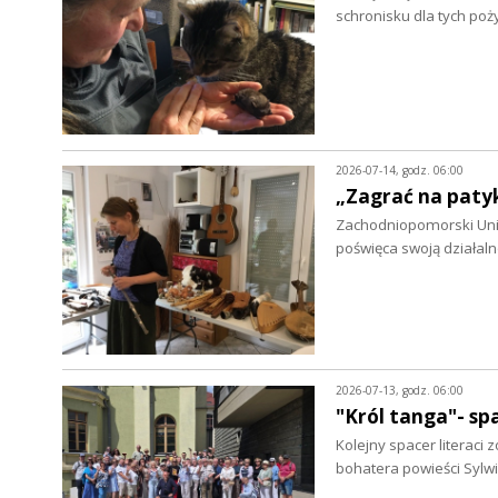
schronisku dla tych po
2026-07-14, godz. 06:00
„Zagrać na patyk
Zachodniopomorski Uniw
poświęca swoją działa
2026-07-13, godz. 06:00
"Król tanga"- s
Kolejny spacer literac
bohatera powieści Sylwi