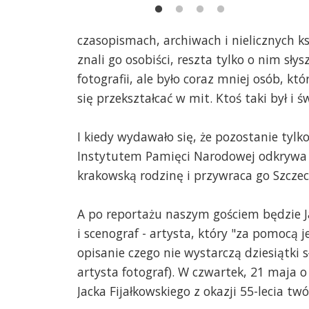
 zorganizowali
Fot
wski
ope
czasopismach, archiwach i nielicznych ks
znali go osobiści, reszta tylko o nim słys
fotografii, ale było coraz mniej osób, kt
się przekształcać w mit. Ktoś taki był i
I kiedy wydawało się, że pozostanie tylk
Instytutem Pamięci Narodowej odkrywa 
krakowską rodzinę i przywraca go Szczec
A po reportażu naszym gościem będzie Jac
i scenograf - artysta, który "za pomocą
opisanie czego nie wystarczą dziesiątki 
artysta fotograf). W czwartek, 21 maja o
Jacka Fijałkowskiego z okazji 55-lecia tw