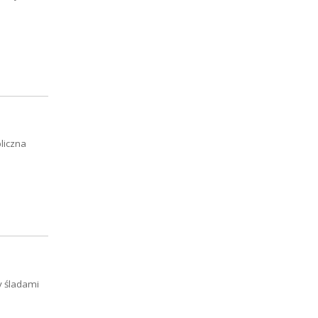
liczna
y śladami