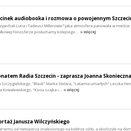
odcinek audiobooka i rozmowa o powojennym Szczeci
zyjechali Luna i Tadeusz Millerowie? Jaka atmosfera panowała w mieście
ałkowej Fonosferze posłuchamy kolejnego…
» więcej
onatem Radia Szczecin - zaprasza Joanna Skonieczn
ina Szczygielskiego, "Blask" Marka Stelara, "Latarnia umarłych" Leszka H
a Kowalewskiego, "Kocia szajka i…
» więcej
rtaż Janusza Wilczyńskiego
 lat temu od nietoperza znalezionego na kołdrze córki, a skończyło na 