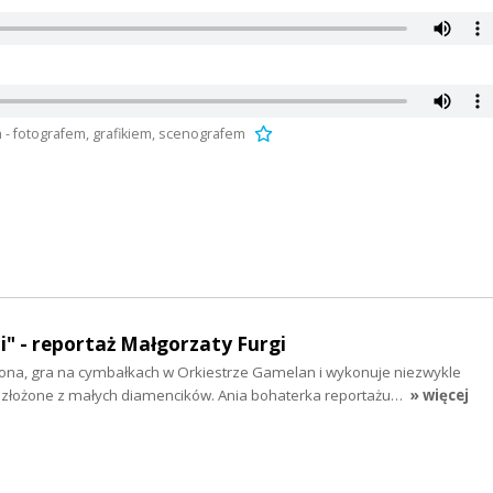
m - fotografem, grafikiem, scenografem
ni" - reportaż Małgorzaty Furgi
ona, gra na cymbałkach w Orkiestrze Gamelan i wykonuje niezwykle
złożone z małych diamencików. Ania bohaterka reportażu…
» więcej