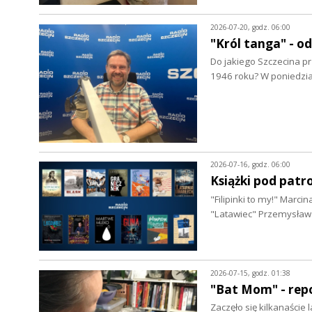
2026-07-20, godz. 06:00
"Król tanga" - 
Do jakiego Szczecina pr
1946 roku? W poniedzi
2026-07-16, godz. 06:00
Książki pod patr
"Filipinki to my!" Marc
"Latawiec" Przemysław
2026-07-15, godz. 01:38
"Bat Mom" - repo
Zaczęło się kilkanaście