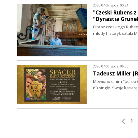
2026-07-07, godz. 00:21
"Czeski Rubens 
"Dynastia Grün
Obraz czeskiego Rubens
młody historyk sztuki 
2026-07-06, godz. 06:00
Tadeusz Miller 
Mówiono o nim "polski B
63 single. Swoją karie
1