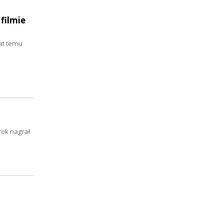
filmie
at temu
rok nagrał