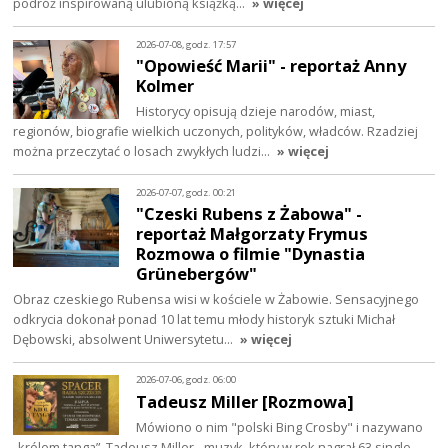
podróż inspirowaną ulubioną książką…
» więcej
2026-07-08, godz. 17:57
"Opowieść Marii" - reportaż Anny
Kolmer
Historycy opisują dzieje narodów, miast,
regionów, biografie wielkich uczonych, polityków, władców. Rzadziej
można przeczytać o losach zwykłych ludzi…
» więcej
2026-07-07, godz. 00:21
"Czeski Rubens z Żabowa" -
reportaż Małgorzaty Frymus
Rozmowa o filmie "Dynastia
Grünebergów"
Obraz czeskiego Rubensa wisi w kościele w Żabowie. Sensacyjnego
odkrycia dokonał ponad 10 lat temu młody historyk sztuki Michał
Dębowski, absolwent Uniwersytetu…
» więcej
2026-07-06, godz. 06:00
Tadeusz Miller [Rozmowa]
Mówiono o nim "polski Bing Crosby" i nazywano
„królem tanga”. Tadeusz Miller - muzyk, który w rok nagrał 63 single.