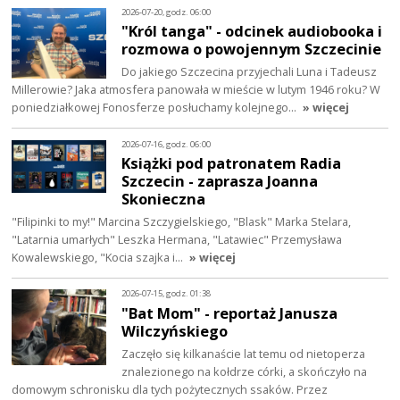
2026-07-20, godz. 06:00
"Król tanga" - odcinek audiobooka i
rozmowa o powojennym Szczecinie
Do jakiego Szczecina przyjechali Luna i Tadeusz
Millerowie? Jaka atmosfera panowała w mieście w lutym 1946 roku? W
poniedziałkowej Fonosferze posłuchamy kolejnego…
» więcej
2026-07-16, godz. 06:00
Książki pod patronatem Radia
Szczecin - zaprasza Joanna
Skonieczna
"Filipinki to my!" Marcina Szczygielskiego, "Blask" Marka Stelara,
"Latarnia umarłych" Leszka Hermana, "Latawiec" Przemysława
Kowalewskiego, "Kocia szajka i…
» więcej
2026-07-15, godz. 01:38
"Bat Mom" - reportaż Janusza
Wilczyńskiego
Zaczęło się kilkanaście lat temu od nietoperza
znalezionego na kołdrze córki, a skończyło na
domowym schronisku dla tych pożytecznych ssaków. Przez