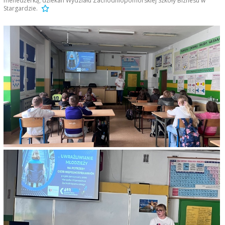
menedżerką, dziekan Wydziału Zachodniopomorskiej Szkoły Biznesu w
Stargardzie.