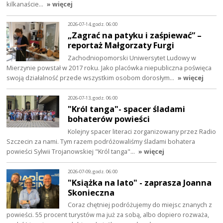
kilkanaście…
» więcej
2026-07-14, godz. 06:00
„Zagrać na patyku i zaśpiewać” –
reportaż Małgorzaty Furgi
Zachodniopomorski Uniwersytet Ludowy w
Mierzynie powstał w 2017 roku. Jako placówka niepubliczna poświęca
swoją działalność przede wszystkim osobom dorosłym…
» więcej
2026-07-13, godz. 06:00
"Król tanga"- spacer śladami
bohaterów powieści
Kolejny spacer literaci zorganizowany przez Radio
Szczecin za nami. Tym razem podróżowaliśmy śladami bohatera
powieści Sylwii Trojanowskiej "Król tanga"…
» więcej
2026-07-09, godz. 06:00
"Książka na lato" - zaprasza Joanna
Skonieczna
Coraz chętniej podróżujemy do miejsc znanych z
powieści. 55 procent turystów ma już za sobą, albo dopiero rozważa,