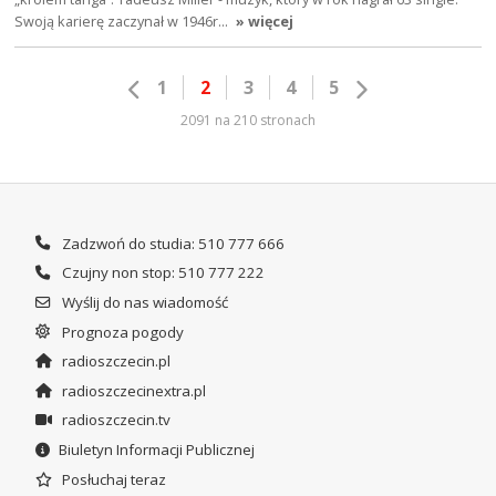
Swoją karierę zaczynał w 1946r…
» więcej
1
2
3
4
5
2091 na 210 stronach
Zadzwoń do studia: 510 777 666
Czujny non stop: 510 777 222
Wyślij do nas wiadomość
Prognoza pogody
radioszczecin.pl
radioszczecinextra.pl
radioszczecin.tv
Biuletyn Informacji Publicznej
Posłuchaj teraz