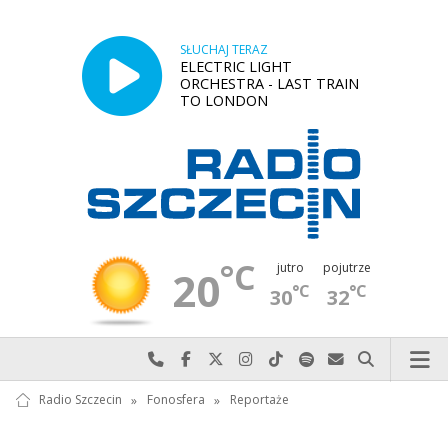
SŁUCHAJ TERAZ
ELECTRIC LIGHT
ORCHESTRA - LAST TRAIN
TO LONDON
°C
jutro
pojutrze
20
°C
°C
30
32
Najlepiej po prostu do nas zadzwoń
Odwiedź nas na Facebook-u
Odwiedź nas na X
Odwiedź nas na Instagram-ie
Odwiedź nas na TikTok-u
Szukaj nas na Spotify
Wyślij do nas w
Szukaj
Radio Szczecin
»
Fonosfera
»
Reportaże