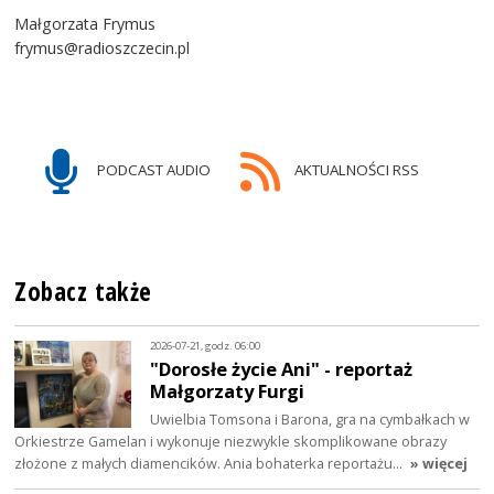
Małgorzata Frymus
frymus@radioszczecin.pl
PODCAST AUDIO
AKTUALNOŚCI RSS
Zobacz także
2026-07-21, godz. 06:00
"Dorosłe życie Ani" - reportaż
Małgorzaty Furgi
Uwielbia Tomsona i Barona, gra na cymbałkach w
Orkiestrze Gamelan i wykonuje niezwykle skomplikowane obrazy
złożone z małych diamencików. Ania bohaterka reportażu…
» więcej