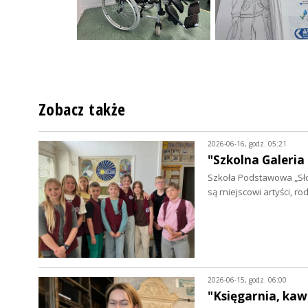
Zobacz także
2026-06-16, godz. 05:21
"Szkolna Galeria
Szkoła Podstawowa „Sło
są miejscowi artyści, ro
2026-06-15, godz. 06:00
"Księgarnia, kaw