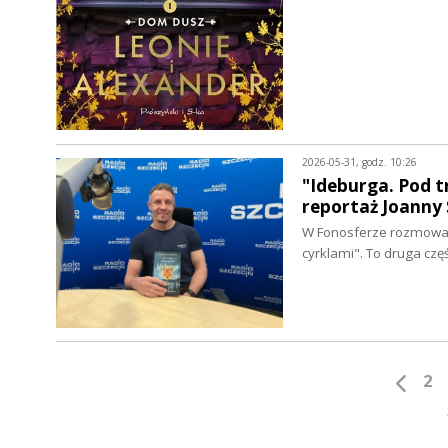
2026-05-31, godz. 10:26
"Ideburga. Pod t
reportaż Joanny 
W Fonosferze rozmowa 
cyrklami". To druga cz
2