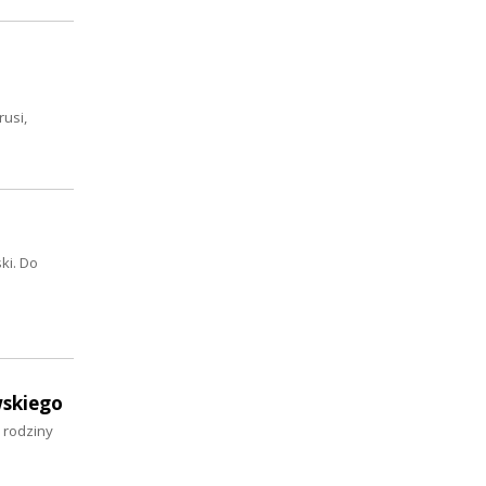
usi,
ki. Do
wskiego
 rodziny