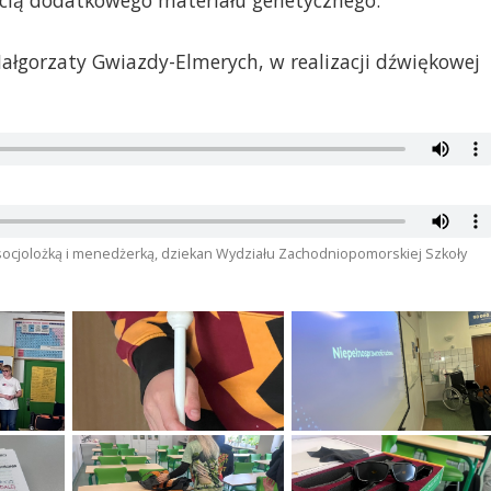
ią dodatkowego materiału genetycznego.
Małgorzaty Gwiazdy-Elmerych, w realizacji dźwiękowej
- socjolożką i menedżerką, dziekan Wydziału Zachodniopomorskiej Szkoły