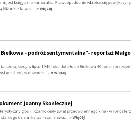
kami, jest księgarnia kameralna. Prawdopodobnie wkrótce się powiększy i
 filiżanki z kawą i…
» więcej
 Bielkowa - podróż sentymentalna"- reportaż Małgo
 lat temu, kiedy w lipcu 1946 roku dotarło do Bielkowa 40 rodzin przesied
 wsi położonej w obwodzie…
» więcej
dokument Joanny Skoniecznej
erystyczny głos i ...czarno-biały świat przedwojennego kina - w Fonosfer
ndarnego dziennikarza - Stanisława…
» więcej