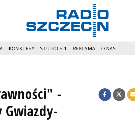
A
KONKURSY
STUDIO S-1
REKLAMA
O NAS
rawności" -
y Gwiazdy-