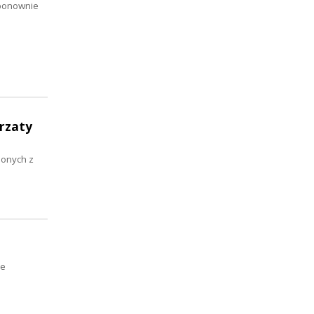
 ponownie
rzaty
lonych z
ze