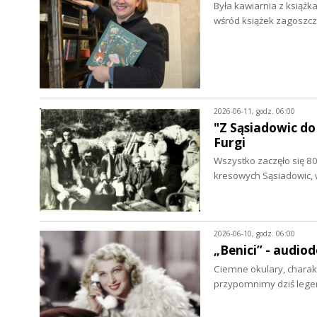
Była kawiarnia z książ
wśród książek zagoszczą
2026-06-11, godz. 06:00
"Z Sąsiadowic do
Furgi
Wszystko zaczęło się 80
kresowych Sąsiadowic,
2026-06-10, godz. 06:00
„Benici” - audio
Ciemne okulary, charakt
przypomnimy dziś lege