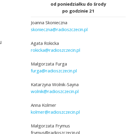
od poniedziałku do środy
po godzinie 21
Joanna Skonieczna
skonieczna@radioszczecin.pl
u
Agata Rokicka
rokicka@radioszczecin.pl
Małgorzata Furga
furga@radioszczecin.pl
a
Katarzyna Wolnik-Sayna
wolnik@radioszczecin.pl
Anna Kolmer
kolmer@radioszczecin.pl
Małgorzata Frymus
frymus@radioszczecin.pl