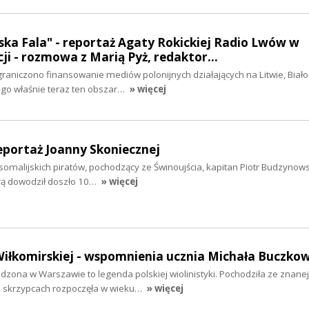
ka Fala" - reportaż Agaty Rokickiej Radio Lwów w
cji - rozmowa z Marią Pyż, redaktor…
aniczono finansowanie mediów polonijnych działających na Litwie, Białor
zego właśnie teraz ten obszar…
» więcej
reportaż Joanny Skoniecznej
 somalijskich piratów, pochodzący ze Świnoujścia, kapitan Piotr Budzynows
órą dowodził doszło 10…
» więcej
iłkomirskiej - wspomnienia ucznia Michała Buczko
zona w Warszawie to legenda polskiej wiolinistyki. Pochodziła ze znanej
 skrzypcach rozpoczęła w wieku…
» więcej