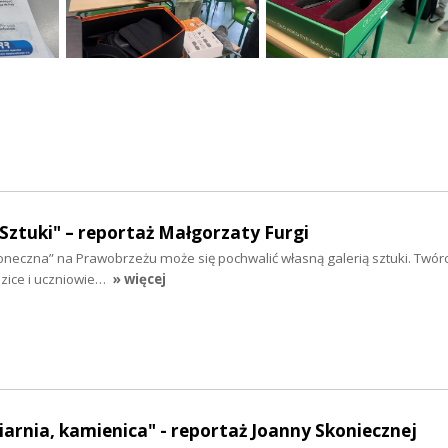
 Sztuki" – reportaż Małgorzaty Furgi
neczna” na Prawobrzeżu może się pochwalić własną galerią sztuki. Twór
dzice i uczniowie…
» więcej
iarnia, kamienica" - reportaż Joanny Skoniecznej