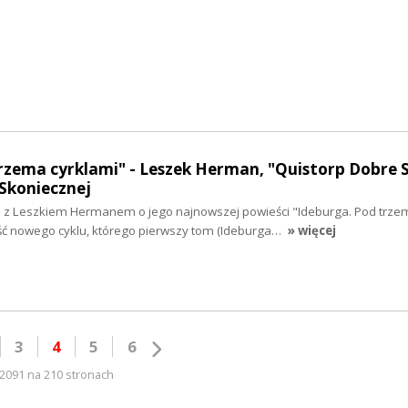
rzema cyrklami" - Leszek Herman, "Quistorp Dobre S
Skoniecznej
z Leszkiem Hermanem o jego najnowszej powieści "Ideburga. Pod trze
ęść nowego cyklu, którego pierwszy tom (Ideburga…
» więcej
3
4
5
6
2091 na 210 stronach