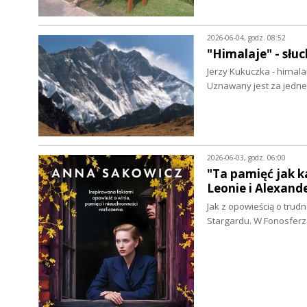
2026-06-04, godz. 08:52
"Himalaje" - słu
Jerzy Kukuczka - himala
Uznawany jest za jedne
2026-06-03, godz. 06:00
"Ta pamięć jak k
Leonie i Alexand
Jak z opowieścią o trud
Stargardu. W Fonosfer