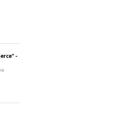
erce" -
ma