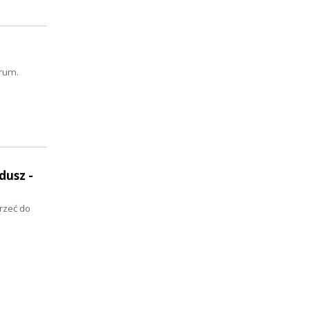
orum.
dusz -
rzeć do