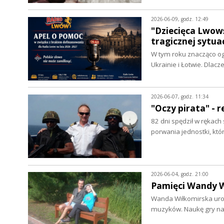
2026-06-09, godz. 12:49
"Dziecięca Lwows
tragicznej sytua
W tym roku znacząco ogr
Ukrainie i Łotwie. Dlac
2026-06-07, godz. 11:34
"Oczy pirata" - 
82 dni spędził w rękach
porwania jednostki, kt
2026-06-04, godz. 21:00
Pamięci Wandy W
Wanda Wiłkomirska urod
muzyków. Naukę gry na