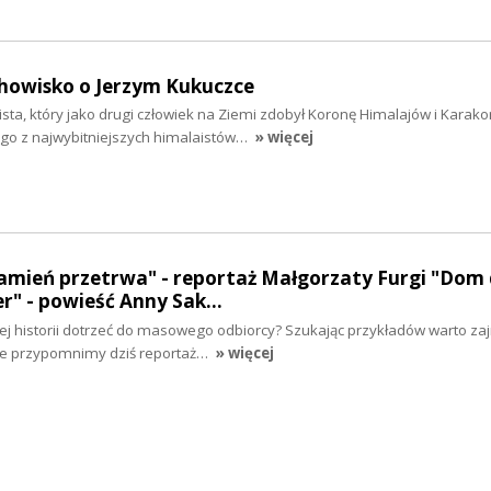
chowisko o Jerzym Kukuczce
ista, który jako drugi człowiek na Ziemi zdobył Koronę Himalajów i Karak
go z najwybitniejszych himalaistów…
» więcej
amień przetrwa" - reportaż Małgorzaty Furgi "Dom 
er" - powieść Anny Sak…
nej historii dotrzeć do masowego odbiorcy? Szukając przykładów warto zaj
ze przypomnimy dziś reportaż…
» więcej