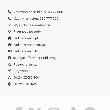
Zadzwoń do studia: 510 777 666
Czujny non stop: 510 777 222
Wyślij do nas wiadomość
Prognoza pogody
radioszczecin.pl
radioszczecinextra.pl
radioszczecin.tv
Biuletyn Informacji Publicznej
Posłuchaj teraz
Logowanie
DUŻA CZCIONKA
DUŻY KONTRAST