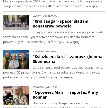
Mierzynie powstał w 2017 roku. Jako placówka niepubliczna poświęca
swoją działalność przede wszystkim osobom dorosłym…
» więcej
2026-07-13, godz. 06:00
"Król tanga"- spacer śladami
bohaterów powieści
Kolejny spacer literaci zorganizowany przez Radio
Szczecin za nami. Tym razem podróżowaliśmy śladami bohatera
powieści Sylwii Trojanowskiej "Król tanga"…
» więcej
2026-07-09, godz. 06:00
"Książka na lato" - zaprasza Joanna
Skonieczna
Coraz chętniej podróżujemy do miejsc znanych z
powieści. 55 procent turystów ma już za sobą, albo dopiero rozważa,
podróż inspirowaną ulubioną książką…
» więcej
2026-07-08, godz. 17:57
"Opowieść Marii" - reportaż Anny
Kolmer
Historycy opisują dzieje narodów, miast,