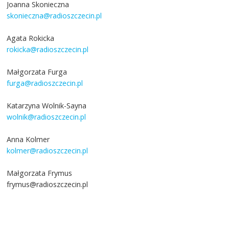
Joanna Skonieczna
skonieczna@radioszczecin.pl
Agata Rokicka
rokicka@radioszczecin.pl
Małgorzata Furga
furga@radioszczecin.pl
Katarzyna Wolnik-Sayna
wolnik@radioszczecin.pl
Anna Kolmer
kolmer@radioszczecin.pl
Małgorzata Frymus
frymus@radioszczecin.pl