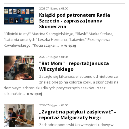
2026-07-16, godz. 06:00
Książki pod patronatem Radia
Szczecin - zaprasza Joanna
Skonieczna
"Filipinki to my!" Marcina Szczygielskiego, "Blask" Marka Stelara,
"Latarnia umarłych" Leszka Hermana, "Latawiec" Przemysława
Kowalewskiego, "Kocia szajka i…
» więcej
2026-07-15, godz. 01:38
"Bat Mom" - reportaż Janusza
Wilczyńskiego
Zaczęło się kilkanaście lat temu od nietoperza
znalezionego na kołdrze córki, a skończyło na
domowym schronisku dla tych pożytecznych ssaków. Przez
kilkanaście…
» więcej
2026-07-14, godz. 06:00
„Zagrać na patyku i zaśpiewać” –
reportaż Małgorzaty Furgi
Zachodniopomorski Uniwersytet Ludowy w