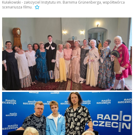
Kułakowski - założyciel Instytutu im. Barnima Grünenberga, współtwórca
scenariusza filmu.