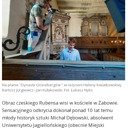
Na planie "Dynastii Grünebergów " w reżyserii Heleny Kwiatkowskiej.
Bartosz Jurgiewicz i Jan Kułakowski. Fot. Łukasz Nyks
Obraz czeskiego Rubensa wisi w kościele w Żabowie.
Sensacyjnego odkrycia dokonał ponad 10 lat temu
młody historyk sztuki Michał Dębowski, absolwent
Uniwersytetu Jagiellońskiego (obecnie Miejski