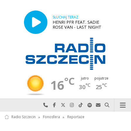
SŁUCHAJ TERAZ
HENRI PFR FEAT. SADIE
ROSE VAN - LAST NIGHT
°C
jutro
pojutrze
16
°C
°C
30
25
Najlepiej po prostu do nas zadzwoń
Odwiedź nas na Facebook-u
Odwiedź nas na X
Odwiedź nas na Instagram-ie
Odwiedź nas na TikTok-u
Szukaj nas na Spotify
Wyślij do nas w
Szukaj
Radio Szczecin
»
Fonosfera
»
Reportaże