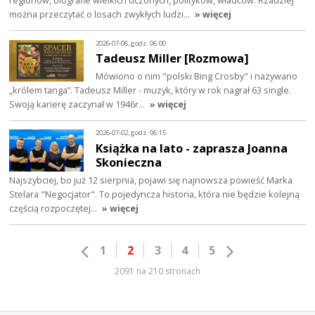
regionów, biografie wielkich uczonych, polityków, władców. Rzadziej
można przeczytać o losach zwykłych ludzi…
» więcej
2026-07-06, godz. 06:00
Tadeusz Miller [Rozmowa]
Mówiono o nim "polski Bing Crosby" i nazywano
„królem tanga”. Tadeusz Miller - muzyk, który w rok nagrał 63 single.
Swoją karierę zaczynał w 1946r…
» więcej
2026-07-02, godz. 06:15
Książka na lato - zaprasza Joanna
Skonieczna
Najszybciej, bo już 12 sierpnia, pojawi się najnowsza powieść Marka
Stelara "Negocjator". To pojedyncza historia, która nie będzie kolejną
częścią rozpoczętej…
» więcej
1
2
3
4
5
2091 na 210 stronach