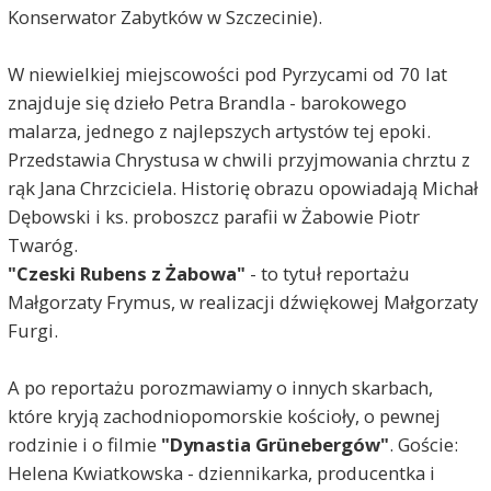
Konserwator Zabytków w Szczecinie).
W niewielkiej miejscowości pod Pyrzycami od 70 lat
znajduje się dzieło Petra Brandla - barokowego
malarza, jednego z najlepszych artystów tej epoki.
Przedstawia Chrystusa w chwili przyjmowania chrztu z
rąk Jana Chrzciciela. Historię obrazu opowiadają Michał
Dębowski i ks. proboszcz parafii w Żabowie Piotr
Twaróg.
"Czeski Rubens z Żabowa"
- to tytuł reportażu
Małgorzaty Frymus, w realizacji dźwiękowej Małgorzaty
Furgi.
A po reportażu porozmawiamy o innych skarbach,
które kryją zachodniopomorskie kościoły, o pewnej
rodzinie i o filmie
"Dynastia Grünebergów"
. Goście:
Helena Kwiatkowska - dziennikarka, producentka i