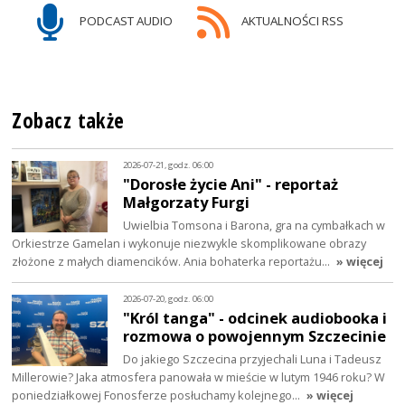
PODCAST AUDIO
AKTUALNOŚCI RSS
Zobacz także
2026-07-21, godz. 06:00
"Dorosłe życie Ani" - reportaż
Małgorzaty Furgi
Uwielbia Tomsona i Barona, gra na cymbałkach w
Orkiestrze Gamelan i wykonuje niezwykle skomplikowane obrazy
złożone z małych diamencików. Ania bohaterka reportażu…
» więcej
2026-07-20, godz. 06:00
"Król tanga" - odcinek audiobooka i
rozmowa o powojennym Szczecinie
Do jakiego Szczecina przyjechali Luna i Tadeusz
Millerowie? Jaka atmosfera panowała w mieście w lutym 1946 roku? W
poniedziałkowej Fonosferze posłuchamy kolejnego…
» więcej