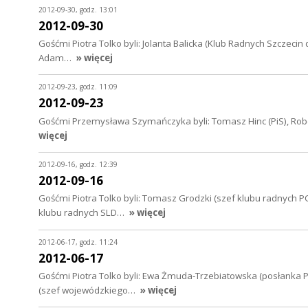
2012-09-30, godz. 13:01
2012-09-30
Gośćmi Piotra Tolko byli: Jolanta Balicka (Klub Radnych Szczecin
Adam…
» więcej
2012-09-23, godz. 11:09
2012-09-23
Gośćmi Przemysława Szymańczyka byli: Tomasz Hinc (PiS), Robert 
więcej
2012-09-16, godz. 12:39
2012-09-16
Gośćmi Piotra Tolko byli: Tomasz Grodzki (szef klubu radnych P
klubu radnych SLD…
» więcej
2012-06-17, godz. 11:24
2012-06-17
Gośćmi Piotra Tolko byli: Ewa Żmuda-Trzebiatowska (posłanka P
(szef wojewódzkiego…
» więcej