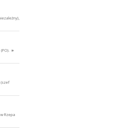
niezależny),
 (PO).
»
 (szef
ław Rzepa