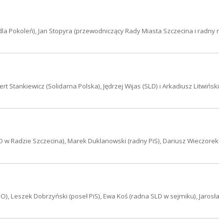
 dla Pokoleń), Jan Stopyra (przewodniczący Rady Miasta Szczecina i radny 
Stankiewicz (Solidarna Polska), Jędrzej Wijas (SLD) i Arkadiusz Litwiński
O w Radzie Szczecina), Marek Duklanowski (radny PiS), Dariusz Wieczorek
O), Leszek Dobrzyński (poseł PiS), Ewa Koś (radna SLD w sejmiku), Jaros