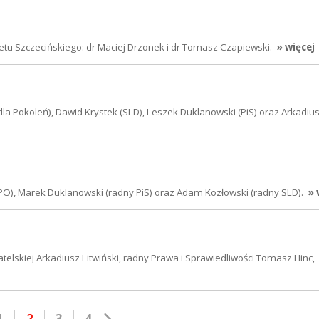
tu Szczecińskiego: dr Maciej Drzonek i dr Tomasz Czapiewski.
» więcej
 dla Pokoleń), Dawid Krystek (SLD), Leszek Duklanowski (PiS) oraz Arkadiu
O), Marek Duklanowski (radny PiS) oraz Adam Kozłowski (radny SLD).
» 
skiej Arkadiusz Litwiński, radny Prawa i Sprawiedliwości Tomasz Hinc,
1
2
3
4