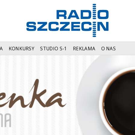
A
KONKURSY
STUDIO S-1
REKLAMA
O NAS