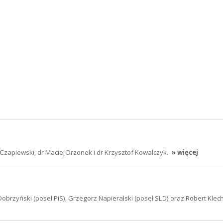
apiewski, dr Maciej Drzonek i dr Krzysztof Kowalczyk.
» więcej
 Dobrzyński (poseł PiS), Grzegorz Napieralski (poseł SLD) oraz Robert Klec