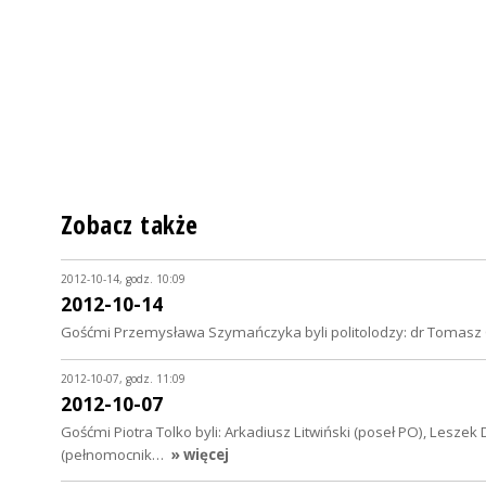
Zobacz także
2012-10-14, godz. 10:09
2012-10-14
Gośćmi Przemysława Szymańczyka byli politolodzy: dr Tomasz Cz
2012-10-07, godz. 11:09
2012-10-07
Gośćmi Piotra Tolko byli: Arkadiusz Litwiński (poseł PO), Leszek
(pełnomocnik…
» więcej