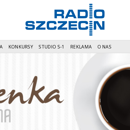
A
KONKURSY
STUDIO S-1
REKLAMA
O NAS