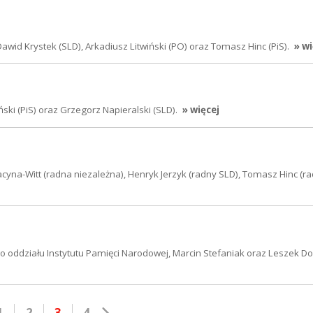
id Krystek (SLD), Arkadiusz Litwiński (PO) oraz Tomasz Hinc (PiS).
» wi
ński (PiS) oraz Grzegorz Napieralski (SLD).
» więcej
acyna-Witt (radna niezależna), Henryk Jerzyk (radny SLD), Tomasz Hinc (ra
 oddziału Instytutu Pamięci Narodowej, Marcin Stefaniak oraz Leszek Do
1
2
3
4