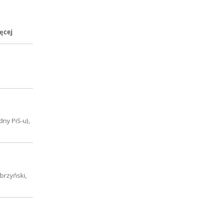
ęcej
dny PiS-u),
brzyński,