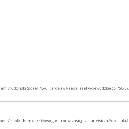
him Brudziński (poseł PiS-u), Jarosław Rzepa (szef wojewódzkiego PSL-u),
obert Czapla - burmistrz Nowogardu oraz zastępca burmistrza Polic - Jakub