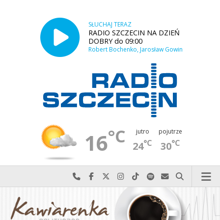
SŁUCHAJ TERAZ
RADIO SZCZECIN NA DZIEŃ
DOBRY do 09:00
Robert Bochenko, Jarosław Gowin
°C
jutro
pojutrze
16
°C
°C
24
30
Najlepiej po prostu do nas zadzwoń
Odwiedź nas na Facebook-u
Odwiedź nas na X
Odwiedź nas na Instagram-ie
Odwiedź nas na TikTok-u
Szukaj nas na Spotify
Wyślij do nas w
Szukaj