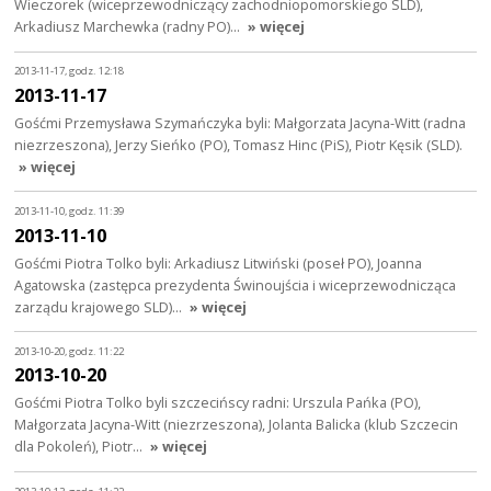
Wieczorek (wiceprzewodniczący zachodniopomorskiego SLD),
Arkadiusz Marchewka (radny PO)…
» więcej
2013-11-17, godz. 12:18
2013-11-17
Gośćmi Przemysława Szymańczyka byli: Małgorzata Jacyna-Witt (radna
niezrzeszona), Jerzy Sieńko (PO), Tomasz Hinc (PiS), Piotr Kęsik (SLD).
» więcej
2013-11-10, godz. 11:39
2013-11-10
Gośćmi Piotra Tolko byli: Arkadiusz Litwiński (poseł PO), Joanna
Agatowska (zastępca prezydenta Świnoujścia i wiceprzewodnicząca
zarządu krajowego SLD)…
» więcej
2013-10-20, godz. 11:22
2013-10-20
Gośćmi Piotra Tolko byli szczecińscy radni: Urszula Pańka (PO),
Małgorzata Jacyna-Witt (niezrzeszona), Jolanta Balicka (klub Szczecin
dla Pokoleń), Piotr…
» więcej