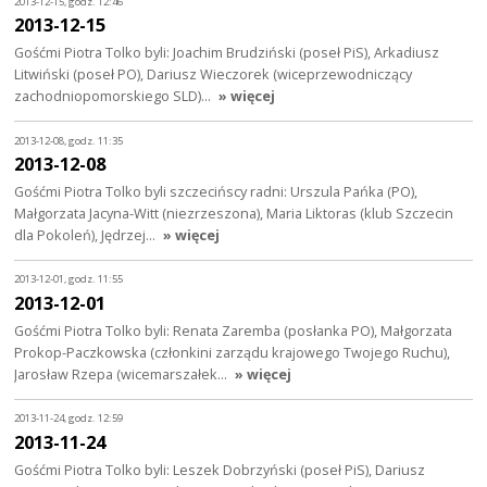
2013-12-15, godz. 12:46
2013-12-15
Gośćmi Piotra Tolko byli: Joachim Brudziński (poseł PiS), Arkadiusz
Litwiński (poseł PO), Dariusz Wieczorek (wiceprzewodniczący
zachodniopomorskiego SLD)…
» więcej
2013-12-08, godz. 11:35
2013-12-08
Gośćmi Piotra Tolko byli szczecińscy radni: Urszula Pańka (PO),
Małgorzata Jacyna-Witt (niezrzeszona), Maria Liktoras (klub Szczecin
dla Pokoleń), Jędrzej…
» więcej
2013-12-01, godz. 11:55
2013-12-01
Gośćmi Piotra Tolko byli: Renata Zaremba (posłanka PO), Małgorzata
Prokop-Paczkowska (członkini zarządu krajowego Twojego Ruchu),
Jarosław Rzepa (wicemarszałek…
» więcej
2013-11-24, godz. 12:59
2013-11-24
Gośćmi Piotra Tolko byli: Leszek Dobrzyński (poseł PiS), Dariusz