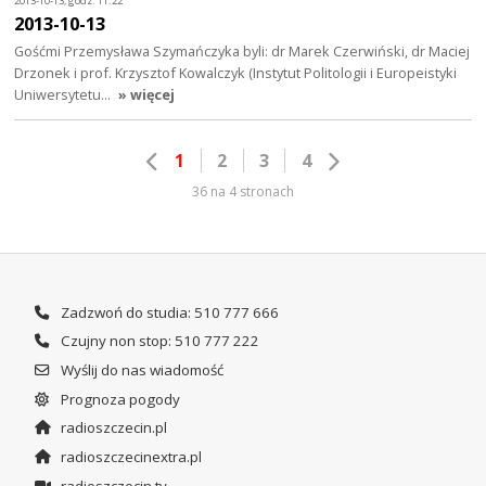
2013-10-13, godz. 11:22
2013-10-13
Gośćmi Przemysława Szymańczyka byli: dr Marek Czerwiński, dr Maciej
Drzonek i prof. Krzysztof Kowalczyk (Instytut Politologii i Europeistyki
Uniwersytetu…
» więcej
1
2
3
4
36 na 4 stronach
Zadzwoń do studia: 510 777 666
Czujny non stop: 510 777 222
Wyślij do nas wiadomość
Prognoza pogody
radioszczecin.pl
radioszczecinextra.pl
radioszczecin.tv