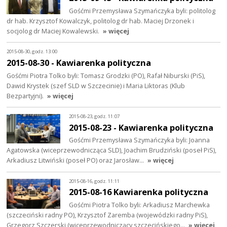
Gośćmi Przemysława Szymańczyka byli: politolog
dr hab. Krzysztof Kowalczyk, politolog dr hab. Maciej Drzonek i
socjolog dr Maciej Kowalewski.
» więcej
2015-08-30, godz. 13:00
2015-08-30 - Kawiarenka polityczna
Gośćmi Piotra Tolko byli: Tomasz Grodzki (PO), Rafał Niburski (PiS),
Dawid Krystek (szef SLD w Szczecinie) i Maria Liktoras (Klub
Bezpartyjni).
» więcej
2015-08-23, godz. 11:07
2015-08-23 - Kawiarenka polityczna
Gośćmi Przemysława Szymańczyka byli: Joanna
Agatowska (wiceprzewodnicząca SLD), Joachim Brudziński (poseł PiS),
Arkadiusz Litwiński (poseł PO) oraz Jarosław…
» więcej
2015-08-16, godz. 11:11
2015-08-16 Kawiarenka polityczna
Gośćmi Piotra Tolko byli: Arkadiusz Marchewka
(szczeciński radny PO), Krzysztof Zaremba (wojewódzki radny PiS),
Grzegorz Szczerski (wiceprzewodniczący szczecińskiego…
» więcej