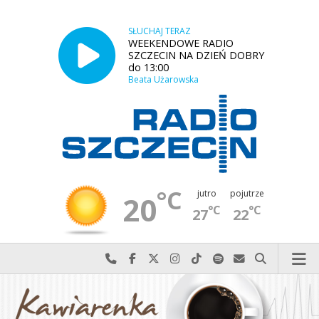
SŁUCHAJ TERAZ
WEEKENDOWE RADIO
SZCZECIN NA DZIEŃ DOBRY
do 13:00
Beata Użarowska
°C
jutro
pojutrze
20
°C
°C
27
22
Najlepiej po prostu do nas zadzwoń
Odwiedź nas na Facebook-u
Odwiedź nas na X
Odwiedź nas na Instagram-ie
Odwiedź nas na TikTok-u
Szukaj nas na Spotify
Wyślij do nas w
Szukaj