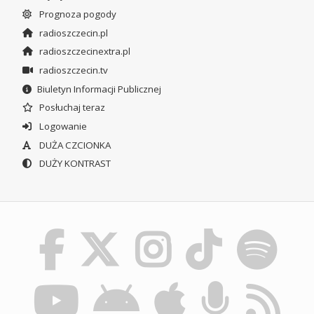
Prognoza pogody
radioszczecin.pl
radioszczecinextra.pl
radioszczecin.tv
Biuletyn Informacji Publicznej
Posłuchaj teraz
Logowanie
DUŻA CZCIONKA
DUŻY KONTRAST