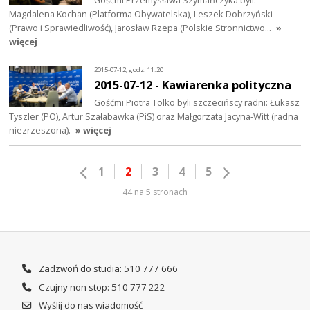
Magdalena Kochan (Platforma Obywatelska), Leszek Dobrzyński
(Prawo i Sprawiedliwość), Jarosław Rzepa (Polskie Stronnictwo…
»
więcej
2015-07-12, godz. 11:20
2015-07-12 - Kawiarenka polityczna
Gośćmi Piotra Tolko byli szczecińscy radni: Łukasz
Tyszler (PO), Artur Szałabawka (PiS) oraz Małgorzata Jacyna-Witt (radna
niezrzeszona).
» więcej
1
2
3
4
5
44 na 5 stronach
Zadzwoń do studia: 510 777 666
Czujny non stop: 510 777 222
Wyślij do nas wiadomość