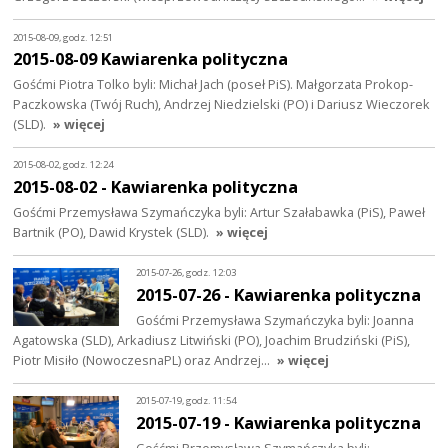
2015-08-09, godz. 12:51
2015-08-09 Kawiarenka polityczna
Gośćmi Piotra Tolko byli: Michał Jach (poseł PiS). Małgorzata Prokop-
Paczkowska (Twój Ruch), Andrzej Niedzielski (PO) i Dariusz Wieczorek
(SLD).
» więcej
2015-08-02, godz. 12:24
2015-08-02 - Kawiarenka polityczna
Gośćmi Przemysława Szymańczyka byli: Artur Szałabawka (PiS), Paweł
Bartnik (PO), Dawid Krystek (SLD).
» więcej
2015-07-26, godz. 12:03
2015-07-26 - Kawiarenka polityczna
Gośćmi Przemysława Szymańczyka byli: Joanna
Agatowska (SLD), Arkadiusz Litwiński (PO), Joachim Brudziński (PiS),
Piotr Misiło (NowoczesnaPL) oraz Andrzej…
» więcej
2015-07-19, godz. 11:54
2015-07-19 - Kawiarenka polityczna
Gośćmi Przemysława Szymańczyka byli: