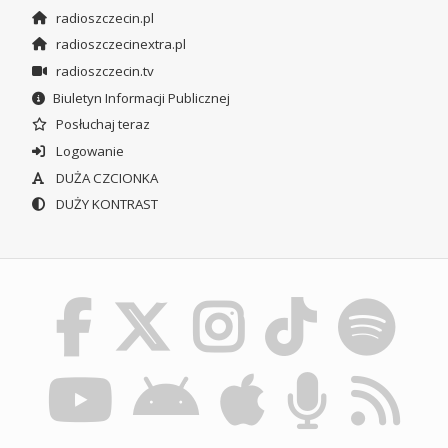
radioszczecin.pl
radioszczecinextra.pl
radioszczecin.tv
Biuletyn Informacji Publicznej
Posłuchaj teraz
Logowanie
DUŻA CZCIONKA
DUŻY KONTRAST