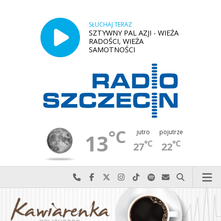
SŁUCHAJ TERAZ
SZTYWNY PAL AZJI - WIEŻA
RADOŚCI, WIEŻA
SAMOTNOŚCI
°C
jutro
pojutrze
13
°C
°C
27
22
Najlepiej po prostu do nas zadzwoń
Odwiedź nas na Facebook-u
Odwiedź nas na X
Odwiedź nas na Instagram-ie
Odwiedź nas na TikTok-u
Szukaj nas na Spotify
Wyślij do nas w
Szukaj