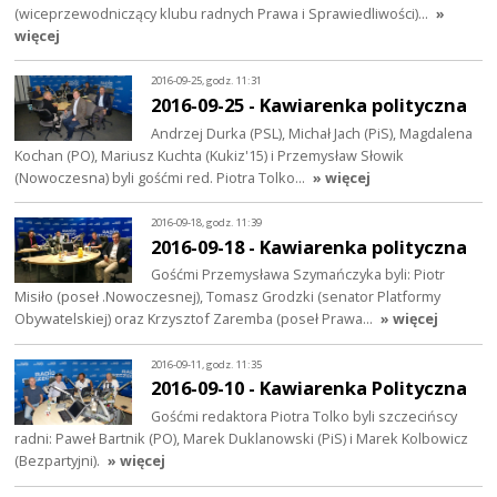
(wiceprzewodniczący klubu radnych Prawa i Sprawiedliwości)…
»
więcej
2016-09-25, godz. 11:31
2016-09-25 - Kawiarenka polityczna
Andrzej Durka (PSL), Michał Jach (PiS), Magdalena
Kochan (PO), Mariusz Kuchta (Kukiz'15) i Przemysław Słowik
(Nowoczesna) byli gośćmi red. Piotra Tolko…
» więcej
2016-09-18, godz. 11:39
2016-09-18 - Kawiarenka polityczna
Gośćmi Przemysława Szymańczyka byli: Piotr
Misiło (poseł .Nowoczesnej), Tomasz Grodzki (senator Platformy
Obywatelskiej) oraz Krzysztof Zaremba (poseł Prawa…
» więcej
2016-09-11, godz. 11:35
2016-09-10 - Kawiarenka Polityczna
Gośćmi redaktora Piotra Tolko byli szczecińscy
radni: Paweł Bartnik (PO), Marek Duklanowski (PiS) i Marek Kolbowicz
(Bezpartyjni).
» więcej