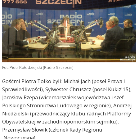
Fot. Piotr Kołodziejski [Radio Szczecin]
Gośćmi Piotra Tolko byli: Michał Jach (poseł Prawa i
Sprawiedliwości), Sylwester Chruszcz (poseł Kukiz'15),
Jarosław Rzepa (wicemarszałek województwa i szef
Polskiego Stronnictwa Ludowego w regionie), Andrzej
Niedzielski (przewodniczący klubu radnych Platformy
Obywatelskiej w zachodniopomorskim sejmiku),
Przemysław Słowik (członek Rady Regionu
.Nowoczesna).