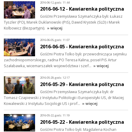
2016-06-12, godz. 11:44
2016-06-12 - Kawiarenka polityczna
Gośćmi Przemysława Szymańczyka byli: Łukasz
Tyszler (PO), Marek Duklanowski (PiS), Dawid Krystek (SLD) i Marek
Kolbowicz (Bezpartyjni).
» więcej
2016-06-05, godz. 11:07
2016-06-05 - Kawiarenka polityczna
Gośćmi Piotra Tolko byli: przewodnicząca sejmiku
zachodniopomorskiego, radna PO Teresa Kalina, poseł PiS Artur
Szałabawka, wicemarszałek województwa i szef…
» więcej
2016-05-29, godz. 12:17
2016-05-29 - Kawiarenka polityczna
Gośćmi Przemysława Szymańczyka byli: dr
Tomasz Czapiewski z Instytutu Politologii i Europeistyki US, dr Maciej
Kowalewski z Instytutu Socjologii US i prof…
» więcej
2016-05-22, godz. 11:19
2016-05-22 - Kawiarenka polityczna
Gośćmi Piotra Tolko byli: Magdalena Kochan