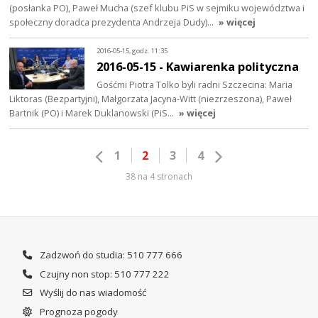
(posłanka PO), Paweł Mucha (szef klubu PiS w sejmiku województwa i
społeczny doradca prezydenta Andrzeja Dudy)…
» więcej
2016-05-15, godz. 11:35
2016-05-15 - Kawiarenka polityczna
Gośćmi Piotra Tolko byli radni Szczecina: Maria
Liktoras (Bezpartyjni), Małgorzata Jacyna-Witt (niezrzeszona), Paweł
Bartnik (PO) i Marek Duklanowski (PiS…
» więcej
1
2
3
4
38 na 4 stronach
Zadzwoń do studia: 510 777 666
Czujny non stop: 510 777 222
Wyślij do nas wiadomość
Prognoza pogody