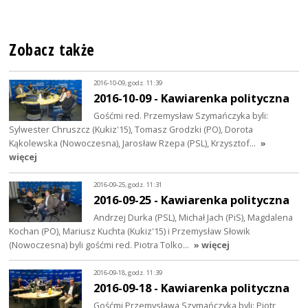
Zobacz także
2016-10-09, godz. 11:39
2016-10-09 - Kawiarenka polityczna
Gośćmi red. Przemysław Szymańczyka byli:
Sylwester Chruszcz (Kukiz'15), Tomasz Grodzki (PO), Dorota
Kąkolewska (Nowoczesna), Jarosław Rzepa (PSL), Krzysztof…
»
więcej
2016-09-25, godz. 11:31
2016-09-25 - Kawiarenka polityczna
Andrzej Durka (PSL), Michał Jach (PiS), Magdalena
Kochan (PO), Mariusz Kuchta (Kukiz'15) i Przemysław Słowik
(Nowoczesna) byli gośćmi red. Piotra Tolko…
» więcej
2016-09-18, godz. 11:39
2016-09-18 - Kawiarenka polityczna
Gośćmi Przemysława Szymańczyka byli: Piotr