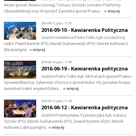
Misiło (poseł .Nowoczesnej), Tomasz Grodzki (senator Platformy
Obywatelskiej) oraz Krzysztof Zaremba (poseł Prawa…
» więcej
2016-09-11, godz. 11:35
2016-09-10 - Kawiarenka Polityczna
Gośćmi redaktora Piotra Tolko byli szczecińscy
radni: Paweł Bartnik (PO), Marek Duklanowski (PiS) i Marek Kolbowicz
(Bezpartyjni).
» więcej
2016-06-19, godz. 11:09
2016-06-19 - Kawiarenka polityczna
Gośćmi Piotra Tolko byli: Michał Jach (poseł Prawa i
Sprawiedliwości), Sylwester Chruszcz (poseł Kukiz'15), Jarosław Rzepa
(wicemarszałek województwa…
» więcej
2016-06-12, godz. 11:44
2016-06-12 - Kawiarenka polityczna
Gośćmi Przemysława Szymańczyka byli: Łukasz
Tyszler (PO), Marek Duklanowski (PiS), Dawid Krystek (SLD) i Marek
Kolbowicz (Bezpartyjni).
» więcej