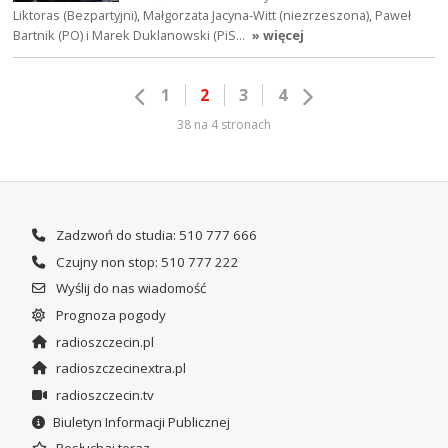
Liktoras (Bezpartyjni), Małgorzata Jacyna-Witt (niezrzeszona), Paweł
Bartnik (PO) i Marek Duklanowski (PiS…
» więcej
1
2
3
4
38 na 4 stronach
Zadzwoń do studia: 510 777 666
Czujny non stop: 510 777 222
Wyślij do nas wiadomość
Prognoza pogody
radioszczecin.pl
radioszczecinextra.pl
radioszczecin.tv
Biuletyn Informacji Publicznej