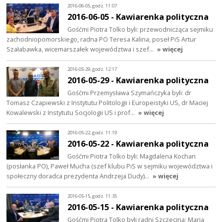
2016-06-05, godz. 11:07
2016-06-05 - Kawiarenka polityczna
Gośćmi Piotra Tolko byli: przewodnicząca sejmiku
zachodniopomorskiego, radna PO Teresa Kalina, poseł PiS Artur
Szałabawka, wicemarszałek województwa i szef…
» więcej
2016-05-29, godz. 12:17
2016-05-29 - Kawiarenka polityczna
Gośćmi Przemysława Szymańczyka byli: dr
Tomasz Czapiewski z Instytutu Politologii i Europeistyki US, dr Maciej
Kowalewski z Instytutu Socjologii US i prof…
» więcej
2016-05-22, godz. 11:19
2016-05-22 - Kawiarenka polityczna
Gośćmi Piotra Tolko byli: Magdalena Kochan
(posłanka PO), Paweł Mucha (szef klubu PiS w sejmiku województwa i
społeczny doradca prezydenta Andrzeja Dudy)…
» więcej
2016-05-15, godz. 11:35
2016-05-15 - Kawiarenka polityczna
Gośćmi Piotra Tolko byli radni Szczecina: Maria