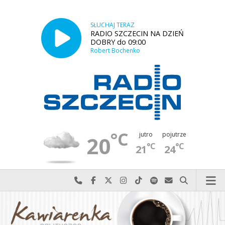
SŁUCHAJ TERAZ
RADIO SZCZECIN NA DZIEŃ
DOBRY do 09:00
Robert Bochenko
°C
jutro
pojutrze
20
°C
°C
21
24
Najlepiej po prostu do nas zadzwoń
Odwiedź nas na Facebook-u
Odwiedź nas na X
Odwiedź nas na Instagram-ie
Odwiedź nas na TikTok-u
Szukaj nas na Spotify
Wyślij do nas w
Szukaj