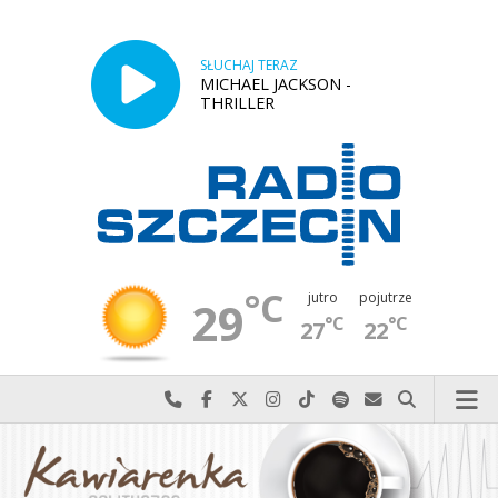
SŁUCHAJ TERAZ
MICHAEL JACKSON -
THRILLER
°C
jutro
pojutrze
29
°C
°C
27
22
Najlepiej po prostu do nas zadzwoń
Odwiedź nas na Facebook-u
Odwiedź nas na X
Odwiedź nas na Instagram-ie
Odwiedź nas na TikTok-u
Szukaj nas na Spotify
Wyślij do nas w
Szukaj