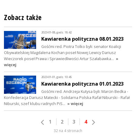
Zobacz także
2023-01-08, godz. 18:42
Kawiarenka polityczna 08.01.2023
Gośćmi red. Piotra Tolko byli: senator Koalicji
Obywatelskiej Magdalena Kochan poseł Nowej Lewicy Dariusz
Wieczorek poseł Prawa i Sprawiedliwości Artur Szałabawka…
»
więcej
2023-01-01, godz. 10:45
Kawiarenka polityczna 01.01.2023
Gośćmi red. Andrzeja Kutysa byli: Marcin Bedka -
Konfederacja Dariusz Matecki - Solidarna Polska Rafał Niburski - Rafał
Niburski, szef klubu radnych PiS…
» więcej
1
2
3
4
32 na 4 stronach