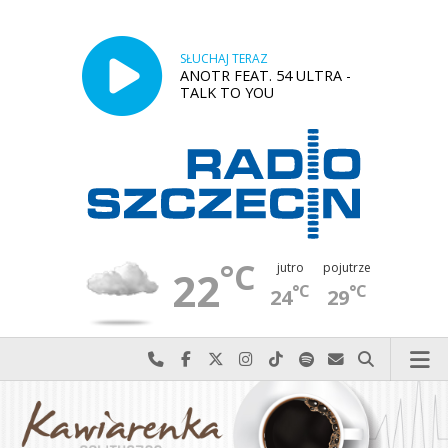
SŁUCHAJ TERAZ
ANOTR FEAT. 54 ULTRA -
TALK TO YOU
°C
jutro
pojutrze
22
°C
°C
24
29
Najlepiej po prostu do nas zadzwoń
Odwiedź nas na Facebook-u
Odwiedź nas na X
Odwiedź nas na Instagram-ie
Odwiedź nas na TikTok-u
Szukaj nas na Spotify
Wyślij do nas w
Szukaj