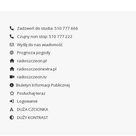
Zadzwoń do studia: 510 777 666
Czujny non stop: 510 777 222
Wyślij do nas wiadomość
Prognoza pogody
radioszczecin.pl
radioszczecinextra.pl
radioszczecin.tv
Biuletyn Informacji Publicznej
Posłuchaj teraz
Logowanie
DUŻA CZCIONKA
DUŻY KONTRAST