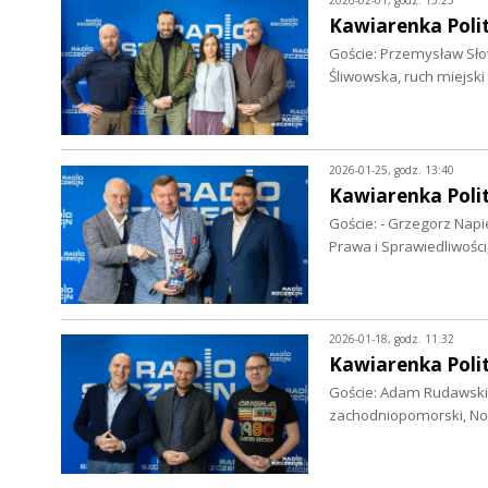
2026-02-01, godz. 13:25
Kawiarenka Poli
Goście: Przemysław Słow
Śliwowska, ruch miejski
2026-01-25, godz. 13:40
Kawiarenka Poli
Goście: - Grzegorz Napie
Prawa i Sprawiedliwości
2026-01-18, godz. 11:32
Kawiarenka Poli
Goście: Adam Rudawski
zachodniopomorski, Now