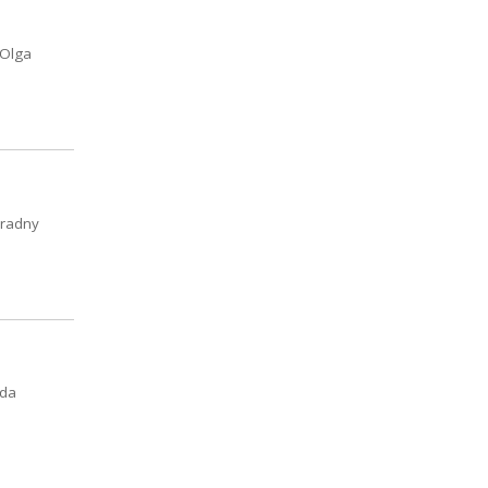
 Olga
 radny
oda