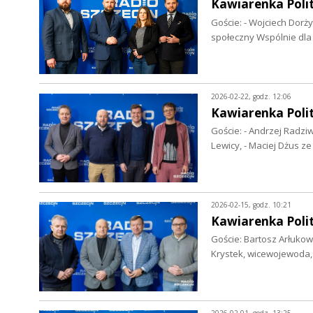
Kawiarenka Poli
Goście: - Wojciech Dorży
społeczny Wspólnie dla
2026-02-22, godz. 12:06
Kawiarenka Poli
Goście: - Andrzej Radzi
Lewicy, - Maciej Dżus z
2026-02-15, godz. 10:21
Kawiarenka Poli
Goście: Bartosz Arłukow
Krystek, wicewojewoda