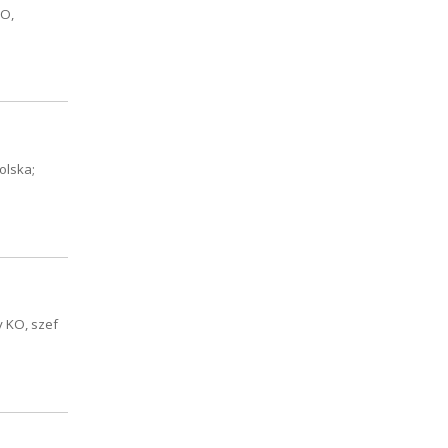
KO,
olska;
y KO, szef