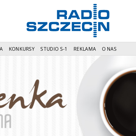
A
KONKURSY
STUDIO S-1
REKLAMA
O NAS