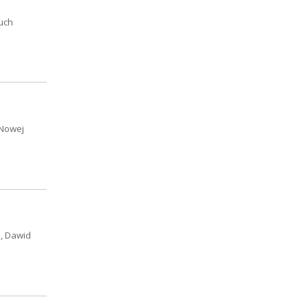
ruch
 Nowej
S, Dawid