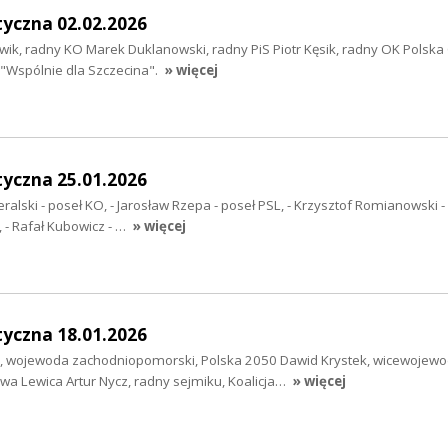
tyczna 02.02.2026
ik, radny KO Marek Duklanowski, radny PiS Piotr Kęsik, radny OK Polska
 "Wspólnie dla Szczecina".
» więcej
tyczna 25.01.2026
ralski - poseł KO, - Jarosław Rzepa - poseł PSL, - Krzysztof Romianowski -
, - Rafał Kubowicz - …
» więcej
tyczna 18.01.2026
, wojewoda zachodniopomorski, Polska 2050 Dawid Krystek, wicewojew
a Lewica Artur Nycz, radny sejmiku, Koalicja…
» więcej