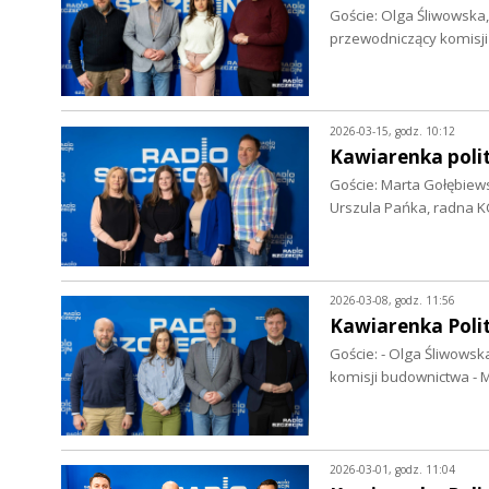
Goście: Olga Śliwowska,
przewodniczący komisji
2026-03-15, godz. 10:12
Kawiarenka poli
Goście: Marta Gołębiews
Urszula Pańka, radna K
2026-03-08, godz. 11:56
Kawiarenka Polit
Goście: - Olga Śliwowsk
komisji budownictwa - 
2026-03-01, godz. 11:04