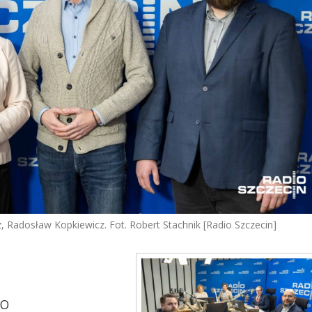
, Radosław Kopkiewicz. Fot. Robert Stachnik [Radio Szczecin]
KO