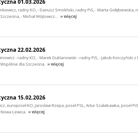
tyczna 01.03.2026
nkiewicz, radny KO, - Dariusz Smoliński, radny PiS, - Marta Gołębiewska, 
 Szczecina, - Michał Wójtowicz…
» więcej
tyczna 22.02.2026
winowicz - radny KO, - Marek Duklanowski - radny PiS, - Jakub Korczyński z
e Wspólnie dla Szczecina.
» więcej
tyczna 15.02.2026
icz, europoseł KO, Jarosław Rzepa, poseł PSL, Artur Szałabawka, poseł Pi
, Nowa Lewica.
» więcej