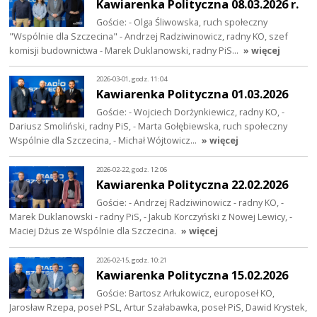
Kawiarenka Polityczna 08.03.2026 r.
Goście: - Olga Śliwowska, ruch społeczny
"Wspólnie dla Szczecina" - Andrzej Radziwinowicz, radny KO, szef
komisji budownictwa - Marek Duklanowski, radny PiS…
» więcej
2026-03-01, godz. 11:04
Kawiarenka Polityczna 01.03.2026
Goście: - Wojciech Dorżynkiewicz, radny KO, -
Dariusz Smoliński, radny PiS, - Marta Gołębiewska, ruch społeczny
Wspólnie dla Szczecina, - Michał Wójtowicz…
» więcej
2026-02-22, godz. 12:06
Kawiarenka Polityczna 22.02.2026
Goście: - Andrzej Radziwinowicz - radny KO, -
Marek Duklanowski - radny PiS, - Jakub Korczyński z Nowej Lewicy, -
Maciej Dżus ze Wspólnie dla Szczecina.
» więcej
2026-02-15, godz. 10:21
Kawiarenka Polityczna 15.02.2026
Goście: Bartosz Arłukowicz, europoseł KO,
Jarosław Rzepa, poseł PSL, Artur Szałabawka, poseł PiS, Dawid Krystek,