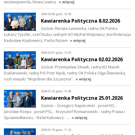
wicewojewoda, Nowa Lewica.
» więcej
2026-02-08, godz. 10:58
Kawiarenka Polityczna 8.02.2026
Goście: Renata Łażewska, radna OK Polska
Łukasz Tyszler, szef klubu radnych KO Michał Wójtowicz, Konfederacja
Radosław Kopkiewicz, Partia Razem
» więcej
2026-02-01, godz. 13:25
Kawiarenka Polityczna 02.02.2026
Goście: Przemysław Słowik, radny KO Marek
Duklanowski, radny PiS Piotr Kęsik, radny OK Polska Olga Śliwowska,
ruch miejski "Wspólnie dla Szczecina".
» więcej
2026-01-25, godz. 13:40
Kawiarenka Polityczna 25.01.2026
Goście: - Grzegorz Napieralski - poseł KO, -
Jarosław Rzepa - poseł PSL, - Krzysztof Romianowski - radny Prawa i
Sprawiedliwości, - Rafał Kubowicz - …
» więcej
2026-01-18, godz. 11:32