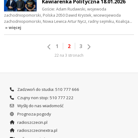
Kawiarenka Polityczna 18.01.2026
Goście: Adam Rudawski, wojewoda
zachodniopomorski, Polska 2050 Dawid Krystek, wicewojewoda
zachodniopomorski, Nowa Lewica Artur Nycz, radny sejmiku, Koalicja…
» więcej
1
2
3
22 na 3 stronach
Zadzwoń do studia: 510 777 666
Czujny non stop: 510 777 222
Wyślij do nas wiadomość
Prognoza pogody
radioszczecin.pl
radioszczecinextra.pl