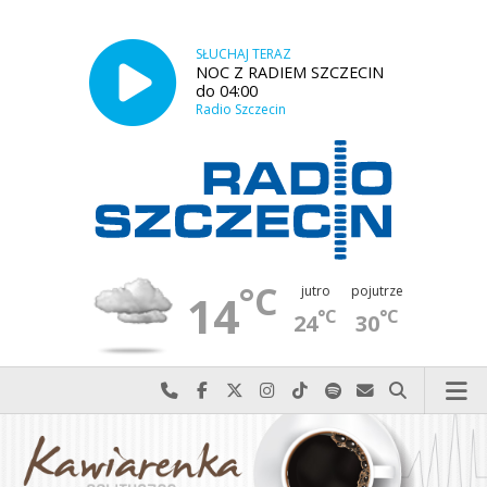
SŁUCHAJ TERAZ
NOC Z RADIEM SZCZECIN
do 04:00
Radio Szczecin
°C
jutro
pojutrze
14
°C
°C
24
30
Najlepiej po prostu do nas zadzwoń
Odwiedź nas na Facebook-u
Odwiedź nas na X
Odwiedź nas na Instagram-ie
Odwiedź nas na TikTok-u
Szukaj nas na Spotify
Wyślij do nas w
Szukaj