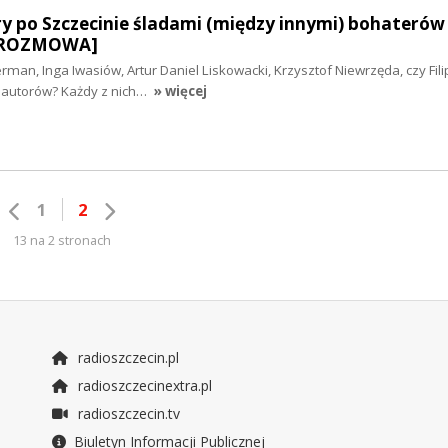
ry po Szczecinie śladami (między innymi) bohaterów 
 [ROZMOWA]
man, Inga Iwasiów, Artur Daniel Liskowacki, Krzysztof Niewrzęda, czy Filip
h autorów? Każdy z nich…
» więcej
1
2
13 na 2 stronach
radioszczecin.pl
radioszczecinextra.pl
radioszczecin.tv
Biuletyn Informacji Publicznej