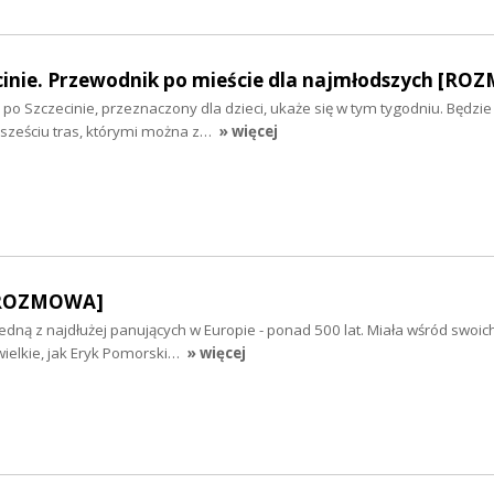
cinie. Przewodnik po mieście dla najmłodszych [R
 Szczecinie, przeznaczony dla dzieci, ukaże się w tym tygodniu. Będzie
i sześciu tras, którymi można z…
» więcej
 [ROZMOWA]
jedną z najdłużej panujących w Europie - ponad 500 lat. Miała wśród swoic
 wielkie, jak Eryk Pomorski…
» więcej