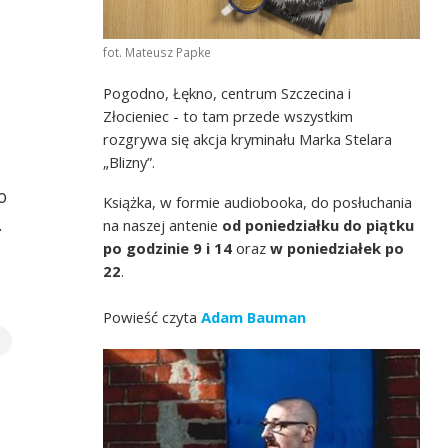
fot. Mateusz Papke
Pogodno, Łękno, centrum Szczecina i
Złocieniec - to tam przede wszystkim
rozgrywa się akcja kryminału Marka Stelara
„Blizny”.
o
Książka, w formie audiobooka, do posłuchania
.
na naszej antenie
od poniedziałku do piątku
po godzinie 9 i 14
oraz
w poniedziałek po
22
.
Powieść czyta
Adam Bauman