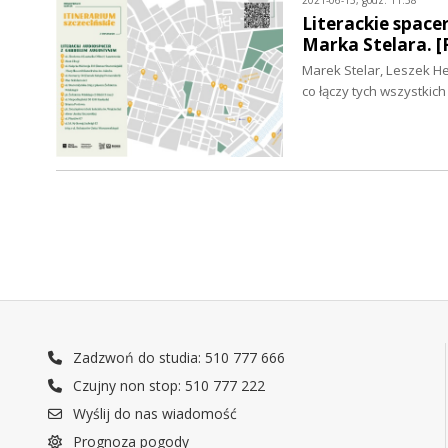
2021-06-15, godz. 11:58
Literackie space
Marka Stelara.
Marek Stelar, Leszek Her
co łączy tych wszystkic
Zadzwoń do studia: 510 777 666
Czujny non stop: 510 777 222
Wyślij do nas wiadomość
Prognoza pogody