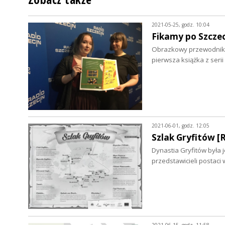
2021-05-25, godz. 10:04
Fikamy po Szcze
Obrazkowy przewodnik po
pierwsza książka z seri
2021-06-01, godz. 12:05
Szlak Gryfitów
Dynastia Gryfitów była 
przedstawicieli postaci