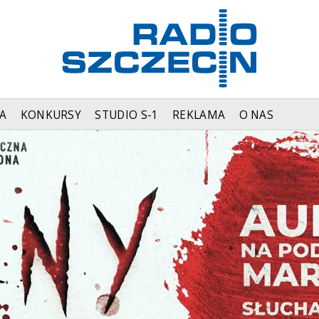
A
KONKURSY
STUDIO S-1
REKLAMA
O NAS