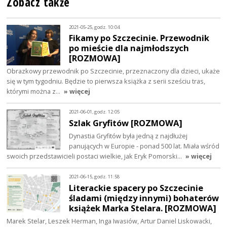
Zobacz także
2021-05-25, godz. 10:04
Fikamy po Szczecinie. Przewodnik
po mieście dla najmłodszych
[ROZMOWA]
Obrazkowy przewodnik po Szczecinie, przeznaczony dla dzieci, ukaże
się w tym tygodniu. Będzie to pierwsza książka z serii sześciu tras,
którymi można z…
» więcej
2021-06-01, godz. 12:05
Szlak Gryfitów [ROZMOWA]
Dynastia Gryfitów była jedną z najdłużej
panujących w Europie - ponad 500 lat. Miała wśród
swoich przedstawicieli postaci wielkie, jak Eryk Pomorski…
» więcej
2021-06-15, godz. 11:58
Literackie spacery po Szczecinie
śladami (między innymi) bohaterów
książek Marka Stelara. [ROZMOWA]
Marek Stelar, Leszek Herman, Inga Iwasiów, Artur Daniel Liskowacki,