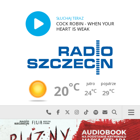
SŁUCHAJ TERAZ
COCK ROBIN - WHEN YOUR
HEART IS WEAK
°C
jutro
pojutrze
20
°C
°C
24
29
Najlepiej po prostu do nas zadzwoń
Odwiedź nas na Facebook-u
Odwiedź nas na X
Odwiedź nas na Instagram-ie
Odwiedź nas na TikTok-u
Szukaj nas na Spotify
Wyślij do nas w
Szukaj