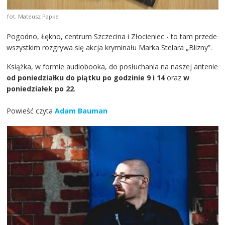
fot. Mateusz Papke
Pogodno, Łękno, centrum Szczecina i Złocieniec - to tam przede
wszystkim rozgrywa się akcja kryminału Marka Stelara „Blizny”.
Książka, w formie audiobooka, do posłuchania na naszej antenie
od poniedziałku do piątku po godzinie 9 i 14
oraz
w
poniedziałek po 22
.
Powieść czyta
Adam Bauman