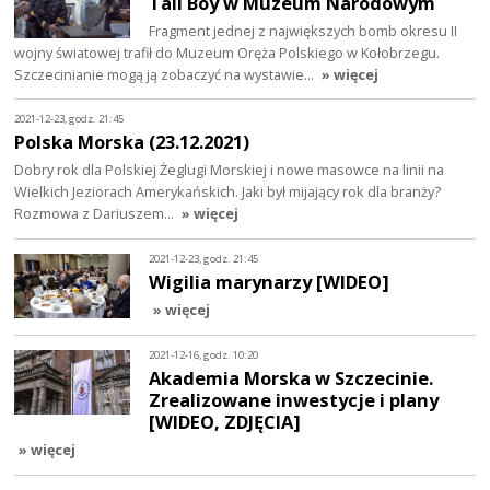
Tall Boy w Muzeum Narodowym
Fragment jednej z największych bomb okresu II
wojny światowej trafił do Muzeum Oręża Polskiego w Kołobrzegu.
Szczecinianie mogą ją zobaczyć na wystawie…
» więcej
2021-12-23, godz. 21:45
Polska Morska (23.12.2021)
Dobry rok dla Polskiej Żeglugi Morskiej i nowe masowce na linii na
Wielkich Jeziorach Amerykańskich. Jaki był mijający rok dla branży?
Rozmowa z Dariuszem…
» więcej
2021-12-23, godz. 21:45
Wigilia marynarzy [WIDEO]
» więcej
2021-12-16, godz. 10:20
Akademia Morska w Szczecinie.
Zrealizowane inwestycje i plany
[WIDEO, ZDJĘCIA]
» więcej