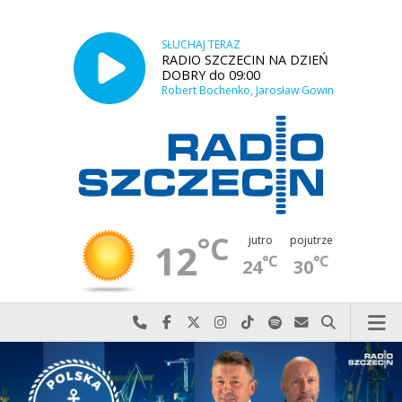
SŁUCHAJ TERAZ
RADIO SZCZECIN NA DZIEŃ
DOBRY do 09:00
Robert Bochenko, Jarosław Gowin
°C
jutro
pojutrze
12
°C
°C
24
30
Najlepiej po prostu do nas zadzwoń
Odwiedź nas na Facebook-u
Odwiedź nas na X
Odwiedź nas na Instagram-ie
Odwiedź nas na TikTok-u
Szukaj nas na Spotify
Wyślij do nas w
Szukaj