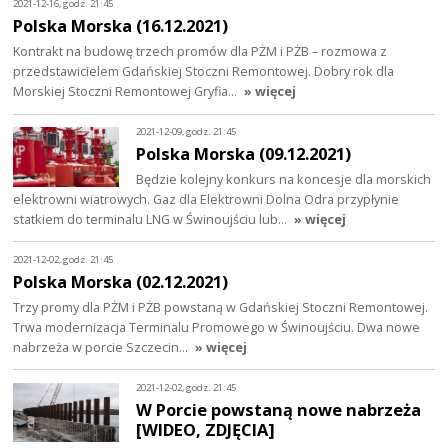
2021-12-16, godz. 21:45
Polska Morska (16.12.2021)
Kontrakt na budowę trzech promów dla PŻM i PŻB – rozmowa z
przedstawicielem Gdańskiej Stoczni Remontowej. Dobry rok dla
Morskiej Stoczni Remontowej Gryfia…
» więcej
2021-12-09, godz. 21:45
Polska Morska (09.12.2021)
Będzie kolejny konkurs na koncesje dla morskich
elektrowni wiatrowych. Gaz dla Elektrowni Dolna Odra przypłynie
statkiem do terminalu LNG w Świnoujściu lub…
» więcej
2021-12-02, godz. 21:45
Polska Morska (02.12.2021)
Trzy promy dla PŻM i PŻB powstaną w Gdańskiej Stoczni Remontowej.
Trwa modernizacja Terminalu Promowego w Świnoujściu. Dwa nowe
nabrzeża w porcie Szczecin…
» więcej
2021-12-02, godz. 21:45
W Porcie powstaną nowe nabrzeża
[WIDEO, ZDJĘCIA]