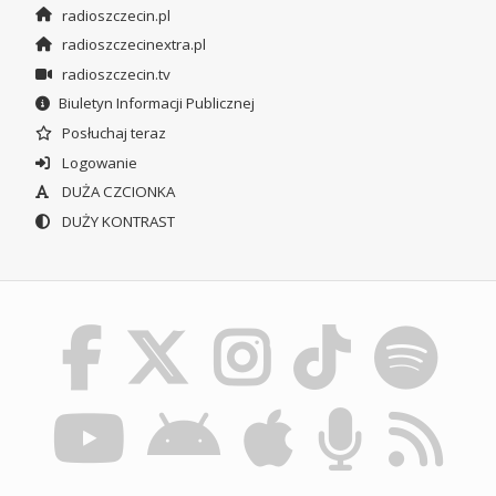
radioszczecin.pl
radioszczecinextra.pl
radioszczecin.tv
Biuletyn Informacji Publicznej
Posłuchaj teraz
Logowanie
DUŻA CZCIONKA
DUŻY KONTRAST