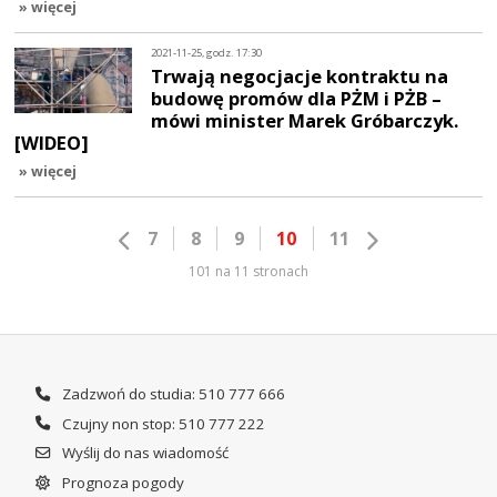
» więcej
2021-11-25, godz. 17:30
Trwają negocjacje kontraktu na
budowę promów dla PŻM i PŻB –
mówi minister Marek Gróbarczyk.
[WIDEO]
» więcej
7
8
9
10
11
101 na 11 stronach
Zadzwoń do studia: 510 777 666
Czujny non stop: 510 777 222
Wyślij do nas wiadomość
Prognoza pogody