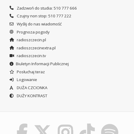
Zadzwoń do studia: 510 777 666
Czujny non stop: 510 777 222
Wyślij do nas wiadomość
Prognoza pogody
radioszczecin.pl
radioszczecinextra.pl
radioszczecin.tv
Biuletyn Informacji Publicznej
Posłuchaj teraz
Logowanie
DUŻA CZCIONKA
DUŻY KONTRAST