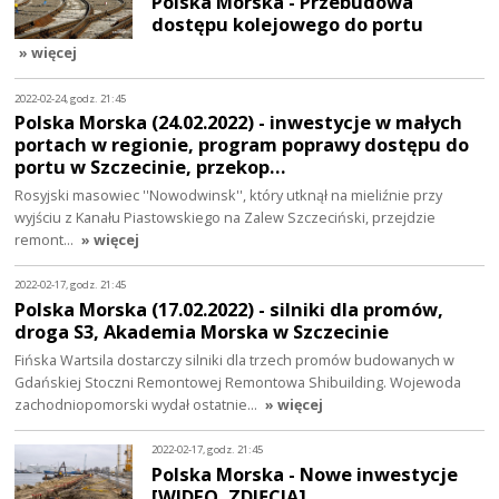
Polska Morska - Przebudowa
dostępu kolejowego do portu
» więcej
2022-02-24, godz. 21:45
Polska Morska (24.02.2022) - inwestycje w małych
portach w regionie, program poprawy dostępu do
portu w Szczecinie, przekop…
Rosyjski masowiec ''Nowodwinsk'', który utknął na mieliźnie przy
wyjściu z Kanału Piastowskiego na Zalew Szczeciński, przejdzie
remont…
» więcej
2022-02-17, godz. 21:45
Polska Morska (17.02.2022) - silniki dla promów,
droga S3, Akademia Morska w Szczecinie
Fińska Wartsila dostarczy silniki dla trzech promów budowanych w
Gdańskiej Stoczni Remontowej Remontowa Shibuilding. Wojewoda
zachodniopomorski wydał ostatnie…
» więcej
2022-02-17, godz. 21:45
Polska Morska - Nowe inwestycje
[WIDEO, ZDJĘCIA]