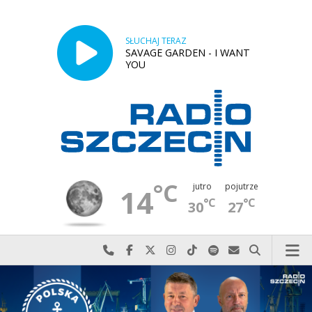
SŁUCHAJ TERAZ
SAVAGE GARDEN - I WANT
YOU
°C
jutro
pojutrze
14
°C
°C
30
27
Najlepiej po prostu do nas zadzwoń
Odwiedź nas na Facebook-u
Odwiedź nas na X
Odwiedź nas na Instagram-ie
Odwiedź nas na TikTok-u
Szukaj nas na Spotify
Wyślij do nas w
Szukaj