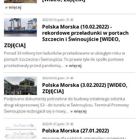
» więcej
2022-02-10, godz. 21:45
Polska Morska (10.02.2022) -
rekordowe przeładunki w portach
Szczecin i Świnoujście [WIDEO,
ZDJĘCIA]
Ponad 33 miliony ton ładunków przeładowano w ubiegłym roku w
portach Szczecina i Świnoujścia. To prawie tyle ile spółki portowe
przeładowały przed pandemią…
» więcej
2022-02-03, godz. 21:45
Polska Morska (3.02.2022) [WIDEO,
ZDJĘCIA]
Podpisano dokumenty potrzebne do budowy ostatniego odcinka
drogi ekspresowej S3 - do tunelu w Świnoujściu. Terminal Promowy
Świnoujście wzbogacił się o nowy…
» więcej
2022-01-27, godz. 21:45
Polska Morska (27.01.2022)
Wsparcie dla polskich armatorów i przemysłu