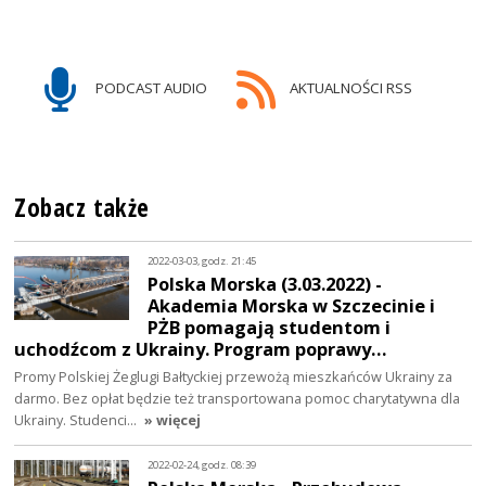
PODCAST AUDIO
AKTUALNOŚCI RSS
Zobacz także
2022-03-03, godz. 21:45
Polska Morska (3.03.2022) -
Akademia Morska w Szczecinie i
PŻB pomagają studentom i
uchodźcom z Ukrainy. Program poprawy…
Promy Polskiej Żeglugi Bałtyckiej przewożą mieszkańców Ukrainy za
darmo. Bez opłat będzie też transportowana pomoc charytatywna dla
Ukrainy. Studenci…
» więcej
2022-02-24, godz. 08:39