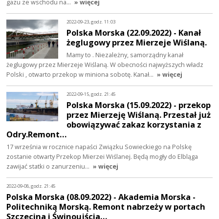
gazu ze wschodu na…
» więcej
2022-09-23, godz. 11:03
Polska Morska (22.09.2022) - Kanał
żeglugowy przez Mierzeje Wiślaną.
Mamy to . Niezależny, samorządny kanał
żeglugowy przez Mierzeje Wiślaną. W obecności najwyższych władz
Polski , otwarto przekop w miniona sobotę. Kanał…
» więcej
2022-09-15, godz. 21:45
Polska Morska (15.09.2022) - przekop
przez Mierzeję Wiślaną. Przestał już
obowiązywać zakaz korzystania z
Odry.Remont…
17 września w rocznice napaści Związku Sowieckiego na Polskę
zostanie otwarty Przekop Mierzei Wiślanej. Będą mogły do Elbląga
zawijać statki o zanurzeniu…
» więcej
2022-09-08, godz. 21:45
Polska Morska (08.09.2022) - Akademia Morska -
Politechniką Morską. Remont nabrzeży w portach
Szczecina i Świnoujścia…