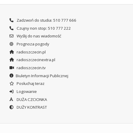
Zadzwoń do studia: 510 777 666
Czujny non stop: 510 777 222
Wyślij do nas wiadomość
Prognoza pogody
radioszczecin.pl
radioszczecinextra.pl
radioszczecin.tv
Biuletyn Informacji Publicznej
Posłuchaj teraz
Logowanie
DUŻA CZCIONKA
DUŻY KONTRAST