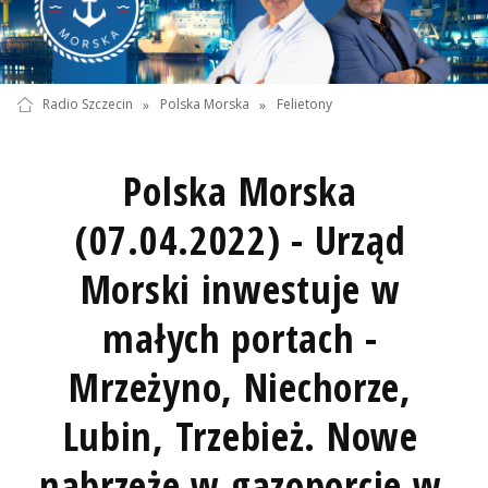
Radio Szczecin
»
Polska Morska
»
Felietony
Polska Morska
(07.04.2022) - Urząd
Morski inwestuje w
małych portach -
Mrzeżyno, Niechorze,
Lubin, Trzebież. Nowe
nabrzeże w gazoporcie w