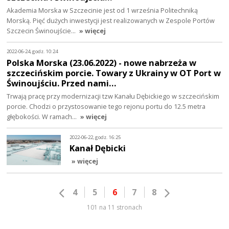
Akademia Morska w Szczecinie jest od 1 września Politechniką
Morską. Pięć dużych inwestycji jest realizowanych w Zespole Portów
Szczecin Świnoujście…
» więcej
2022-06-24, godz. 10:24
Polska Morska (23.06.2022) - nowe nabrzeża w
szczecińskim porcie. Towary z Ukrainy w OT Port w
Świnoujściu. Przed nami…
Trwają pracę przy modernizacji tzw Kanału Dębickiego w szczecińskim
porcie. Chodzi o przystosowanie tego rejonu portu do 12.5 metra
głębokości. W ramach…
» więcej
2022-06-22, godz. 16:25
Kanał Dębicki
» więcej
4
5
6
7
8
101 na 11 stronach