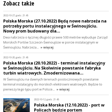
Zobacz także
2022-10-27, godz. 21:45
Polska Morska (27.10.2022) Będą nowe nabrzeża na
potrzeby portu instalacyjnego w Świnoujściu.
Nowy prom budowany dla…
Dwa nabrzeża o łącznej długości prawie 500 metrów wybuduje Zarząd
Morskich Portów Szczecin-Świnoujście w porcie instalacyjnym w
Świnoujściu. Nabrzeża…
» więcej
2022-10-20, godz. 21:45
Polska Morska (20.10.2022) - terminal instalacyjny
w Świnoujściu. Na Skolwinie powstanie fabryka
turbin wiatrowych. Zmodernizowana…
W Świnoujściu na dawnych terenach postoczniowych powstanie
terminal instalacyjny do morskich elektrowni wiatrowych. Będzie to
pierwszy tego typu port w Polsce…
» więcej
2022-10-12, godz. 21:45
Polska Morska (12.10.2022) - port w
Policach będzie portem