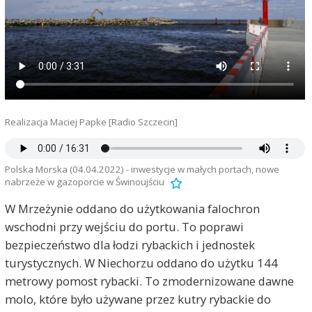
Realizacja Maciej Papke [Radio Szczecin]
Polska Morska (04.04.2022) - inwestycje w małych portach, nowe
nabrzeże w gazoporcie w Świnoujściu
W Mrzeżynie oddano do użytkowania falochron
wschodni przy wejściu do portu. To poprawi
bezpieczeństwo dla łodzi rybackich i jednostek
turystycznych. W Niechorzu oddano do użytku 144
metrowy pomost rybacki. To zmodernizowane dawne
molo, które było używane przez kutry rybackie do