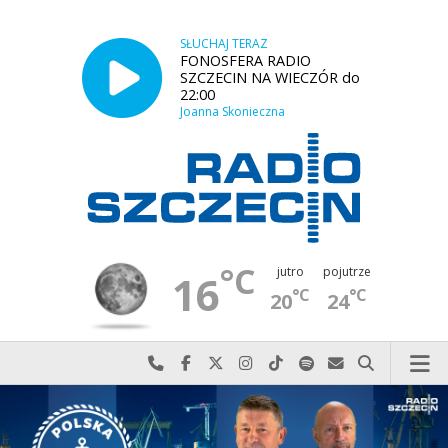
SŁUCHAJ TERAZ
FONOSFERA RADIO
SZCZECIN NA WIECZÓR do
22:00
Joanna Skonieczna
°C
jutro
pojutrze
16
°C
°C
20
24
Najlepiej po prostu do nas zadzwoń
Odwiedź nas na Facebook-u
Odwiedź nas na X
Odwiedź nas na Instagram-ie
Odwiedź nas na TikTok-u
Szukaj nas na Spotify
Wyślij do nas w
Szukaj