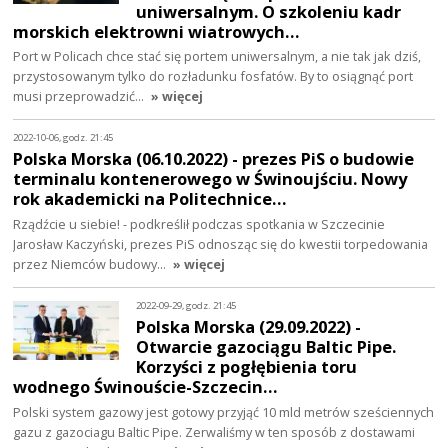
uniwersalnym. O szkoleniu kadr
morskich elektrowni wiatrowych…
Port w Policach chce stać się portem uniwersalnym, a nie tak jak dziś,
przystosowanym tylko do rozładunku fosfatów. By to osiągnąć port
musi przeprowadzić…
» więcej
2022-10-06, godz. 21:45
Polska Morska (06.10.2022) - prezes PiS o budowie
terminalu kontenerowego w Świnoujściu. Nowy
rok akademicki na Politechnice…
Rządźcie u siebie! - podkreślił podczas spotkania w Szczecinie
Jarosław Kaczyński, prezes PiS odnosząc się do kwestii torpedowania
przez Niemców budowy…
» więcej
2022-09-29, godz. 21:45
Polska Morska (29.09.2022) -
Otwarcie gazociągu Baltic Pipe.
Korzyści z pogłębienia toru
wodnego Świnouście-Szczecin…
Polski system gazowy jest gotowy przyjąć 10 mld metrów sześciennych
gazu z gazociagu Baltic Pipe. Zerwaliśmy w ten sposób z dostawami