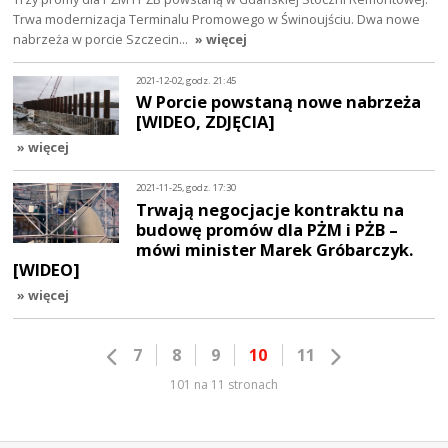
Trwa modernizacja Terminalu Promowego w Świnoujściu. Dwa nowe
nabrzeża w porcie Szczecin…
» więcej
2021-12-02, godz. 21:45
W Porcie powstaną nowe nabrzeża
[WIDEO, ZDJĘCIA]
» więcej
2021-11-25, godz. 17:30
Trwają negocjacje kontraktu na
budowę promów dla PŻM i PŻB –
mówi minister Marek Gróbarczyk.
[WIDEO]
» więcej
7
8
9
10
11
101 na 11 stronach