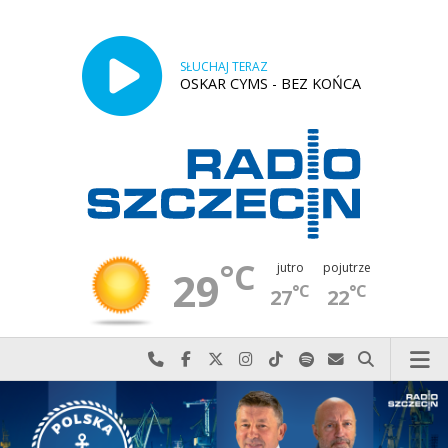
SŁUCHAJ TERAZ
OSKAR CYMS - BEZ KOŃCA
°C
jutro
pojutrze
29
°C
°C
27
22
Najlepiej po prostu do nas zadzwoń
Odwiedź nas na Facebook-u
Odwiedź nas na X
Odwiedź nas na Instagram-ie
Odwiedź nas na TikTok-u
Szukaj nas na Spotify
Wyślij do nas w
Szukaj