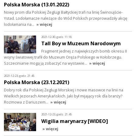
Polska Morska (13.01.2022)
Nowy prom dla Polskiej Żeglugi Bałtyckiej trafi na linię Świnoujście-
Ystad. Lodołamacze należące do Wód Polskich przeprowadziły akcję
lodołamania na…
» więcej
2021-12-30, godz. 11:18
Tall Boy w Muzeum Narodowym
Fragment jednej z największych bomb okresu II
wojny światowej trafił do Muzeum Oręża Polskiego w Kołobrzegu.
Szczecinianie mogą ją zobaczyć na wystawie…
» więcej
2021-12-23, godz. 21:45
Polska Morska (23.12.2021)
Dobry rok dla Polskiej Żeglugi Morskiej i nowe masowce na linii na
Wielkich Jeziorach Amerykańskich. Jaki był mijający rok dla branży?
Rozmowa z Dariuszem…
» więcej
2021-12-23, godz. 21:45
Wigilia marynarzy [WIDEO]
» więcej