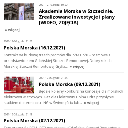
2021-12-16, godz. 10:20
Akademia Morska w Szczecinie.
Zrealizowane inwestycje i plany
[WIDEO, ZDJĘCIA]
» więcej
2021-12-16, godz. 21:45
Polska Morska (16.12.2021)
Kontrakt na budowę trzech promów dla PŻM i PŻB – rozmowa z
przedstawicielem Gdańskiej Stoczni Remontowej. Dobry rok dla
Morskiej Stoczni Remontowej Gryfia…
» więcej
2021-12-09, godz. 21:45
Polska Morska (09.12.2021)
Będzie kolejny konkurs na koncesje dla morskich
elektrowni wiatrowych. Gaz dla Elektrowni Dolna Odra przypłynie
statkiem do terminalu LNG w Świnoujściu lub…
» więcej
2021-12-02, godz. 21:45
Polska Morska (02.12.2021)
Trzy promy dla PŻM i PŻB powstaną w Gdańskiej Stoczni Remontowej.