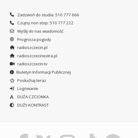
Zadzwoń do studia: 510 777 666
Czujny non stop: 510 777 222
Wyślij do nas wiadomość
Prognoza pogody
radioszczecin.pl
radioszczecinextra.pl
radioszczecin.tv
Biuletyn Informacji Publicznej
Posłuchaj teraz
Logowanie
DUŻA CZCIONKA
DUŻY KONTRAST