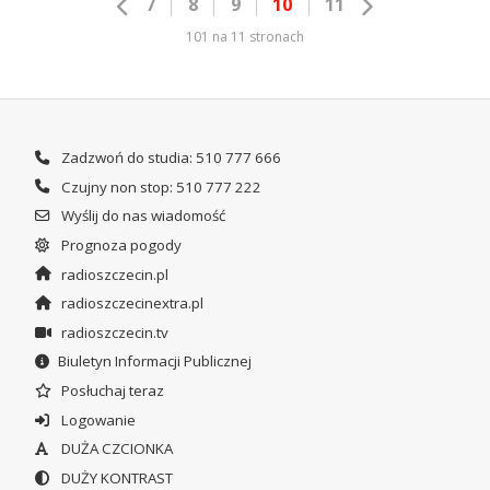
7
8
9
10
11
101 na 11 stronach
Zadzwoń do studia: 510 777 666
Czujny non stop: 510 777 222
Wyślij do nas wiadomość
Prognoza pogody
radioszczecin.pl
radioszczecinextra.pl
radioszczecin.tv
Biuletyn Informacji Publicznej
Posłuchaj teraz
Logowanie
DUŻA CZCIONKA
DUŻY KONTRAST