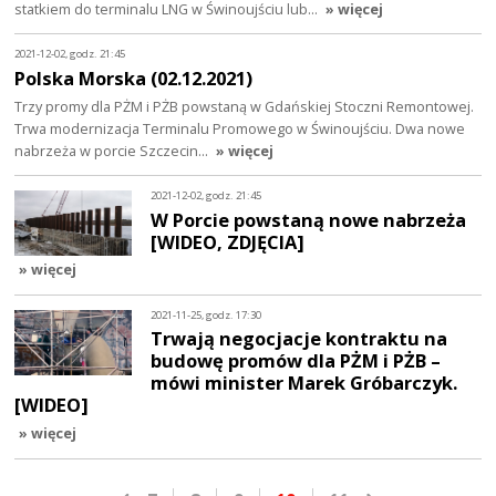
statkiem do terminalu LNG w Świnoujściu lub…
» więcej
2021-12-02, godz. 21:45
Polska Morska (02.12.2021)
Trzy promy dla PŻM i PŻB powstaną w Gdańskiej Stoczni Remontowej.
Trwa modernizacja Terminalu Promowego w Świnoujściu. Dwa nowe
nabrzeża w porcie Szczecin…
» więcej
2021-12-02, godz. 21:45
W Porcie powstaną nowe nabrzeża
[WIDEO, ZDJĘCIA]
» więcej
2021-11-25, godz. 17:30
Trwają negocjacje kontraktu na
budowę promów dla PŻM i PŻB –
mówi minister Marek Gróbarczyk.
[WIDEO]
» więcej