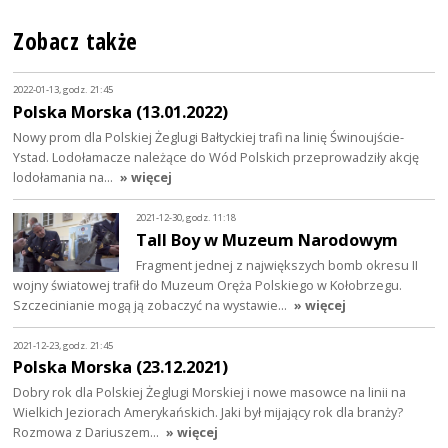
Zobacz także
2022-01-13, godz. 21:45
Polska Morska (13.01.2022)
Nowy prom dla Polskiej Żeglugi Bałtyckiej trafi na linię Świnoujście-
Ystad. Lodołamacze należące do Wód Polskich przeprowadziły akcję
lodołamania na…
» więcej
2021-12-30, godz. 11:18
Tall Boy w Muzeum Narodowym
Fragment jednej z największych bomb okresu II
wojny światowej trafił do Muzeum Oręża Polskiego w Kołobrzegu.
Szczecinianie mogą ją zobaczyć na wystawie…
» więcej
2021-12-23, godz. 21:45
Polska Morska (23.12.2021)
Dobry rok dla Polskiej Żeglugi Morskiej i nowe masowce na linii na
Wielkich Jeziorach Amerykańskich. Jaki był mijający rok dla branży?
Rozmowa z Dariuszem…
» więcej