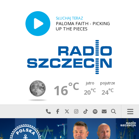
SŁUCHAJ TERAZ
PALOMA FAITH - PICKING
UP THE PIECES
°C
jutro
pojutrze
16
°C
°C
20
24
Najlepiej po prostu do nas zadzwoń
Odwiedź nas na Facebook-u
Odwiedź nas na X
Odwiedź nas na Instagram-ie
Odwiedź nas na TikTok-u
Szukaj nas na Spotify
Wyślij do nas w
Szukaj