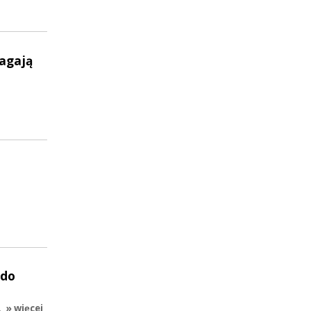
magają
 do
…
» więcej