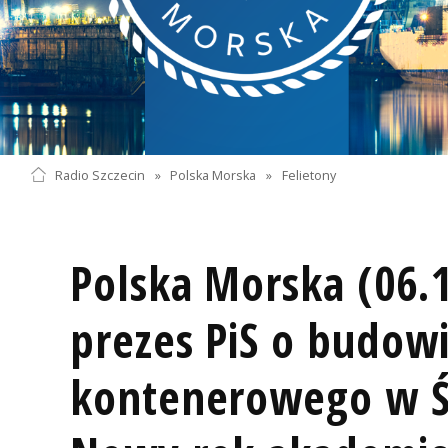
Radio Szczecin
»
Polska Morska
»
Felietony
Polska Morska (06.1
prezes PiS o budow
kontenerowego w Ś