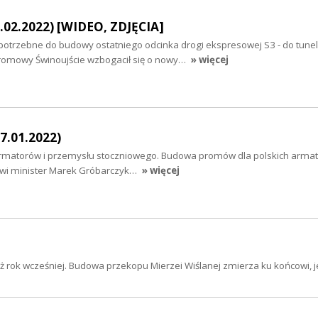
.02.2022) [WIDEO, ZDJĘCIA]
trzebne do budowy ostatniego odcinka drogi ekspresowej S3 - do tune
Promowy Świnoujście wzbogacił się o nowy…
» więcej
7.01.2022)
armatorów i przemysłu stoczniowego. Budowa promów dla polskich armat
wi minister Marek Gróbarczyk…
» więcej
ż rok wcześniej. Budowa przekopu Mierzei Wiślanej zmierza ku końcowi, j