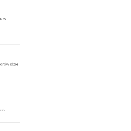
lu w
orów idzie
est