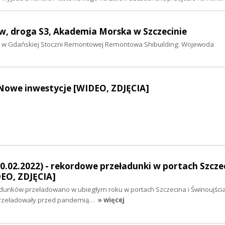
mów, droga S3, Akademia Morska w Szczecinie
ych w Gdańskiej Stoczni Remontowej Remontowa Shibuilding. Wojewoda
 Nowe inwestycje [WIDEO, ZDJĘCIA]
0.02.2022) - rekordowe przeładunki w portach Szczec
DEO, ZDJĘCIA]
adunków przeładowano w ubiegłym roku w portach Szczecina i Świnoujścia
e przeładowały przed pandemią…
» więcej