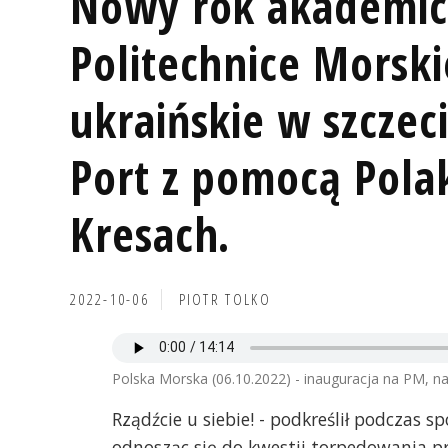
Nowy rok akademic
Politechnice Morski
ukraińskie w szczec
Port z pomocą Pol
Kresach.
2022-10-06
PIOTR TOLKO
Polska Morska (06.10.2022) - inauguracja na PM, n
Rządźcie u siebie! - podkreślił podczas s
odnosząc się do kwestii torpedowania