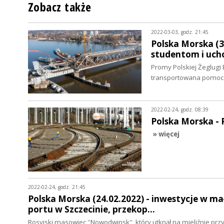
Zobacz także
2022-03-03, godz. 21:45
Polska Morska (3
studentom i uch
Promy Polskiej Żeglugi 
transportowana pomoc 
2022-02-24, godz. 08:39
Polska Morska -
» więcej
2022-02-24, godz. 21:45
Polska Morska (24.02.2022) - inwestycje w m
portu w Szczecinie, przekop…
Rosyjski masowiec ''Nowodwinsk'', który utknął na mieliźnie pr