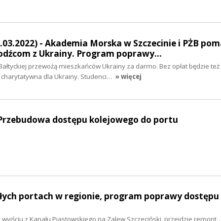
.03.2022) - Akademia Morska w Szczecinie i PŻB po
odźcom z Ukrainy. Program poprawy…
Bałtyckiej przewożą mieszkańców Ukrainy za darmo. Bez opłat będzie też
charytatywna dla Ukrainy. Studenci…
» więcej
 Przebudowa dostępu kolejowego do portu
ałych portach w regionie, program poprawy dostępu
zy wyjściu z Kanału Piastowskiego na Zalew Szczeciński, przejdzie remont