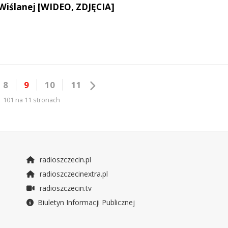
Wiślanej [WIDEO, ZDJĘCIA]
8
9
10
11
101 na 11 stronach
radioszczecin.pl
radioszczecinextra.pl
radioszczecin.tv
Biuletyn Informacji Publicznej