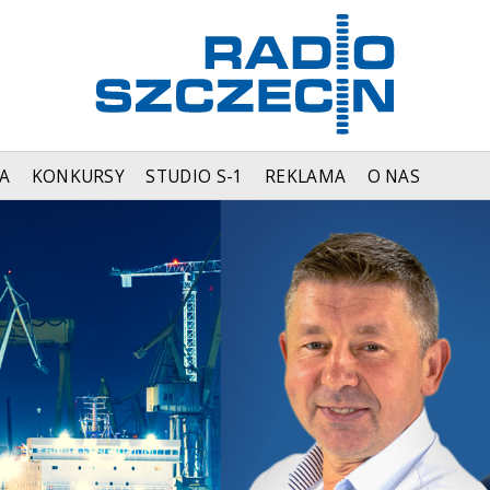
A
KONKURSY
STUDIO S-1
REKLAMA
O NAS