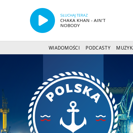
SŁUCHAJ TERAZ
CHAKA KHAN - AIN'T
NOBODY
WIADOMOŚCI
PODCASTY
MUZYK