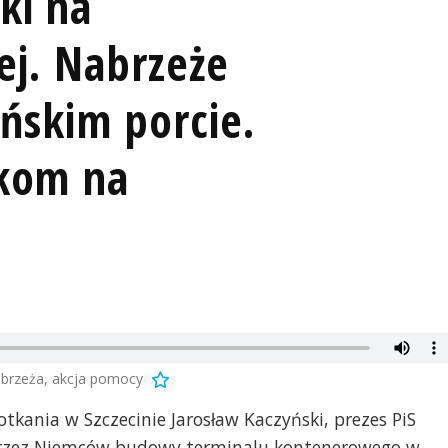
ki na
ej. Nabrzeże
ińskim porcie.
akom na
abrzeża, akcja pomocy
potkania w Szczecinie Jarosław Kaczyński, prezes PiS
 przez Niemców budowy terminalu kontenerowego w