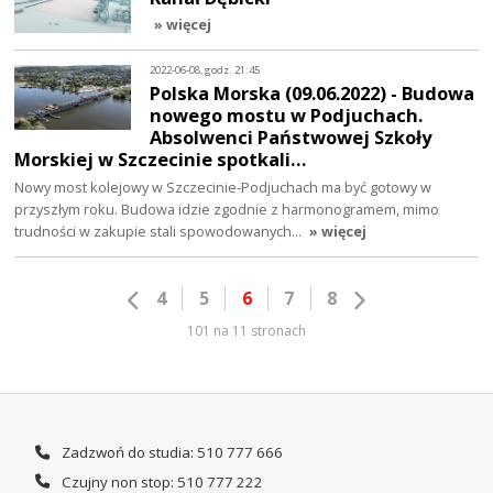
» więcej
2022-06-08, godz. 21:45
Polska Morska (09.06.2022) - Budowa
nowego mostu w Podjuchach.
Absolwenci Państwowej Szkoły
Morskiej w Szczecinie spotkali…
Nowy most kolejowy w Szczecinie-Podjuchach ma być gotowy w
przyszłym roku. Budowa idzie zgodnie z harmonogramem, mimo
trudności w zakupie stali spowodowanych…
» więcej
4
5
6
7
8
101 na 11 stronach
Zadzwoń do studia: 510 777 666
Czujny non stop: 510 777 222