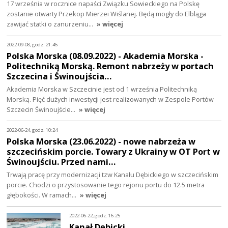
17 września w rocznice napaści Związku Sowieckiego na Polskę
zostanie otwarty Przekop Mierzei Wiślanej. Będą mogły do Elbląga
zawijać statki o zanurzeniu…
» więcej
2022-09-08, godz. 21:45
Polska Morska (08.09.2022) - Akademia Morska -
Politechniką Morską. Remont nabrzeży w portach
Szczecina i Świnoujścia…
Akademia Morska w Szczecinie jest od 1 września Politechniką
Morską. Pięć dużych inwestycji jest realizowanych w Zespole Portów
Szczecin Świnoujście…
» więcej
2022-06-24, godz. 10:24
Polska Morska (23.06.2022) - nowe nabrzeża w
szczecińskim porcie. Towary z Ukrainy w OT Port w
Świnoujściu. Przed nami…
Trwają pracę przy modernizacji tzw Kanału Dębickiego w szczecińskim
porcie. Chodzi o przystosowanie tego rejonu portu do 12.5 metra
głębokości. W ramach…
» więcej
2022-06-22, godz. 16:25
Kanał Dębicki