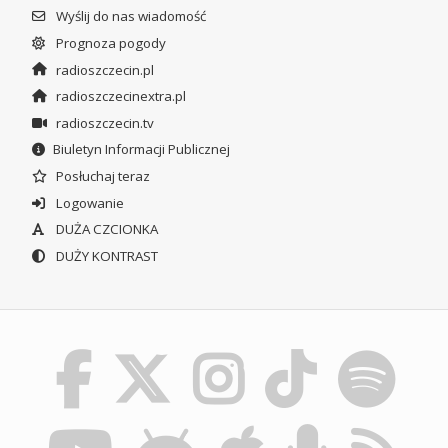
Wyślij do nas wiadomość
Prognoza pogody
radioszczecin.pl
radioszczecinextra.pl
radioszczecin.tv
Biuletyn Informacji Publicznej
Posłuchaj teraz
Logowanie
DUŻA CZCIONKA
DUŻY KONTRAST