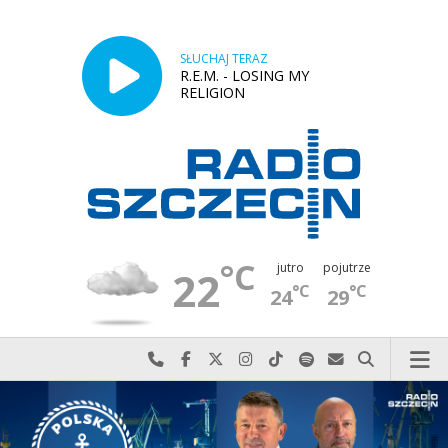
SŁUCHAJ TERAZ
R.E.M. - LOSING MY
RELIGION
°C
jutro
pojutrze
22
°C
°C
24
29
Najlepiej po prostu do nas zadzwoń
Odwiedź nas na Facebook-u
Odwiedź nas na X
Odwiedź nas na Instagram-ie
Odwiedź nas na TikTok-u
Szukaj nas na Spotify
Wyślij do nas w
Szukaj