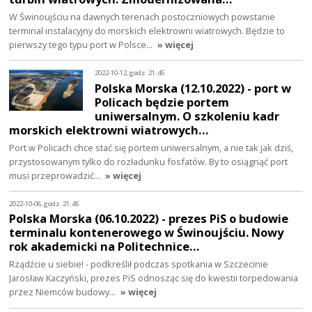
W Świnoujściu na dawnych terenach postoczniowych powstanie
terminal instalacyjny do morskich elektrowni wiatrowych. Będzie to
pierwszy tego typu port w Polsce…
» więcej
2022-10-12, godz. 21:45
Polska Morska (12.10.2022) - port w
Policach będzie portem
uniwersalnym. O szkoleniu kadr
morskich elektrowni wiatrowych…
Port w Policach chce stać się portem uniwersalnym, a nie tak jak dziś,
przystosowanym tylko do rozładunku fosfatów. By to osiągnąć port
musi przeprowadzić…
» więcej
2022-10-06, godz. 21:45
Polska Morska (06.10.2022) - prezes PiS o budowie
terminalu kontenerowego w Świnoujściu. Nowy
rok akademicki na Politechnice…
Rządźcie u siebie! - podkreślił podczas spotkania w Szczecinie
Jarosław Kaczyński, prezes PiS odnosząc się do kwestii torpedowania
przez Niemców budowy…
» więcej