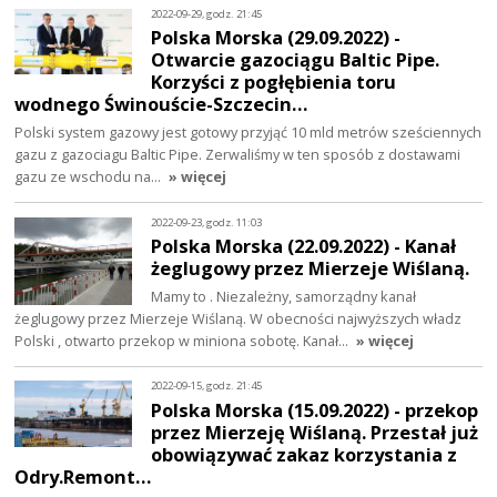
2022-09-29, godz. 21:45
Polska Morska (29.09.2022) -
Otwarcie gazociągu Baltic Pipe.
Korzyści z pogłębienia toru
wodnego Świnouście-Szczecin…
Polski system gazowy jest gotowy przyjąć 10 mld metrów sześciennych
gazu z gazociagu Baltic Pipe. Zerwaliśmy w ten sposób z dostawami
gazu ze wschodu na…
» więcej
2022-09-23, godz. 11:03
Polska Morska (22.09.2022) - Kanał
żeglugowy przez Mierzeje Wiślaną.
Mamy to . Niezależny, samorządny kanał
żeglugowy przez Mierzeje Wiślaną. W obecności najwyższych władz
Polski , otwarto przekop w miniona sobotę. Kanał…
» więcej
2022-09-15, godz. 21:45
Polska Morska (15.09.2022) - przekop
przez Mierzeję Wiślaną. Przestał już
obowiązywać zakaz korzystania z
Odry.Remont…