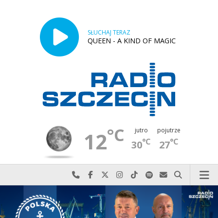
SŁUCHAJ TERAZ
QUEEN - A KIND OF MAGIC
°C
jutro
pojutrze
12
°C
°C
30
27
Najlepiej po prostu do nas zadzwoń
Odwiedź nas na Facebook-u
Odwiedź nas na X
Odwiedź nas na Instagram-ie
Odwiedź nas na TikTok-u
Szukaj nas na Spotify
Wyślij do nas w
Szukaj