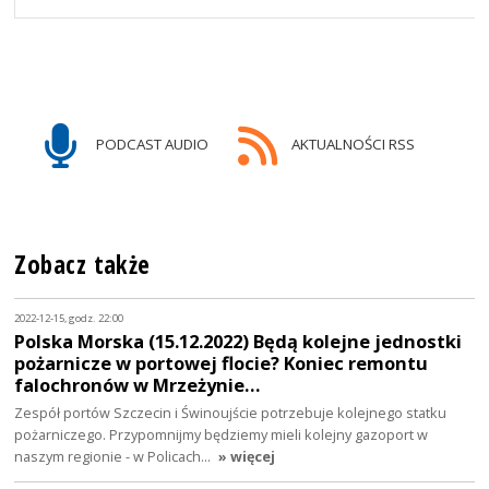
PODCAST AUDIO
AKTUALNOŚCI RSS
Zobacz także
2022-12-15, godz. 22:00
Polska Morska (15.12.2022) Będą kolejne jednostki
pożarnicze w portowej flocie? Koniec remontu
falochronów w Mrzeżynie…
Zespół portów Szczecin i Świnoujście potrzebuje kolejnego statku
pożarniczego. Przypomnijmy będziemy mieli kolejny gazoport w
naszym regionie - w Policach…
» więcej