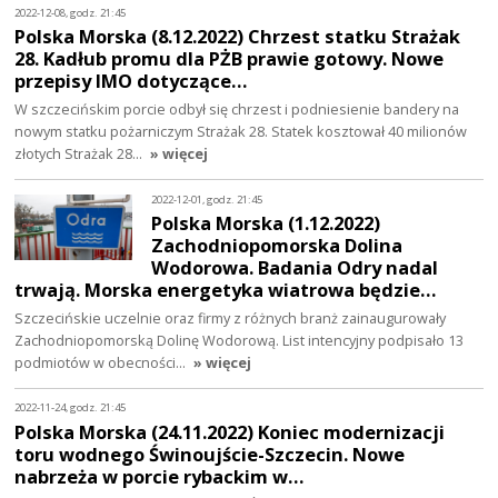
2022-12-08, godz. 21:45
Polska Morska (8.12.2022) Chrzest statku Strażak
28. Kadłub promu dla PŻB prawie gotowy. Nowe
przepisy IMO dotyczące…
W szczecińskim porcie odbył się chrzest i podniesienie bandery na
nowym statku pożarniczym Strażak 28. Statek kosztował 40 milionów
złotych Strażak 28…
» więcej
2022-12-01, godz. 21:45
Polska Morska (1.12.2022)
Zachodniopomorska Dolina
Wodorowa. Badania Odry nadal
trwają. Morska energetyka wiatrowa będzie…
Szczecińskie uczelnie oraz firmy z różnych branż zainaugurowały
Zachodniopomorską Dolinę Wodorową. List intencyjny podpisało 13
podmiotów w obecności…
» więcej
2022-11-24, godz. 21:45
Polska Morska (24.11.2022) Koniec modernizacji
toru wodnego Świnoujście-Szczecin. Nowe
nabrzeża w porcie rybackim w…