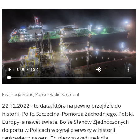
Realizacja Maciej Papke [Radio Szczecin]
22.12.2022 - to data, która na pewno przejdzie do
historii, Polic, Szczecina, Pomorza Zachodniego, Polski,
Europy, a nawet świata. Bo ze Stanów Zjednoczonych
do portu w Policach wpłynął pierwszy w historii
tankowiec z gazem. To pierwszy ładunek dla