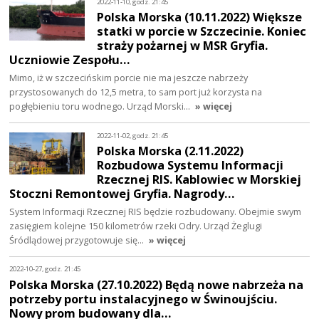
2022-11-10, godz. 21:45
Polska Morska (10.11.2022) Większe
statki w porcie w Szczecinie. Koniec
straży pożarnej w MSR Gryfia.
Uczniowie Zespołu…
Mimo, iż w szczecińskim porcie nie ma jeszcze nabrzeży
przystosowanych do 12,5 metra, to sam port już korzysta na
pogłębieniu toru wodnego. Urząd Morski…
» więcej
2022-11-02, godz. 21:45
Polska Morska (2.11.2022)
Rozbudowa Systemu Informacji
Rzecznej RIS. Kablowiec w Morskiej
Stoczni Remontowej Gryfia. Nagrody…
System Informacji Rzecznej RIS będzie rozbudowany. Obejmie swym
zasięgiem kolejne 150 kilometrów rzeki Odry. Urząd Żeglugi
Śródlądowej przygotowuje się…
» więcej
2022-10-27, godz. 21:45
Polska Morska (27.10.2022) Będą nowe nabrzeża na
potrzeby portu instalacyjnego w Świnoujściu.
Nowy prom budowany dla…